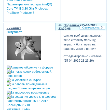
25-03-2022 04:04:01
Параметры компьютера:
intel(R)
Core TM I3 3.30 Ghz Photodex
ProShow Producer 7
4
Поделиться
25-04-2015
0
никалика
23:20:08
Энтузиаст
оля, от всей души здоровья
тебе и твоему малышу,
вырасти богатырем на
радость маме и папе!!!!
отредактировано никалика
(25-04-2015 23:23:26)
Зарегистрирован
: 15-12-2012
Сообщений:
710
Уважение:
+2449