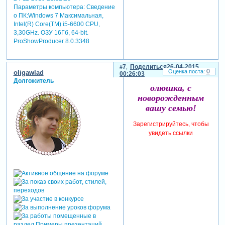
Параметры компьютера:
Сведение
о ПК:Windows 7 Максимальная,
Intel(R) Core(TM) i5-6600 CPU,
3,30GHz. ОЗУ 16Гб, 64-bit.
ProShowProducer 8.0.3348
7
Поделиться
26-04-2015
0
oligawlad
00:26:03
Долгожитель
олюшка, с
новорожденным
вашу семью!
Зарегистрируйтесь, чтобы
увидеть ссылки