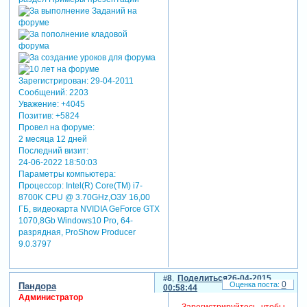
Зарегистрирован
: 29-04-2011
Сообщений:
2203
Уважение:
+4045
Позитив:
+5824
Провел на форуме:
2 месяца 12 дней
Последний визит:
24-06-2022 18:50:03
Параметры компьютера:
Процессор: Intel(R) Core(TM) i7-
8700K CPU @ 3.70GHz,ОЗУ 16,00
ГБ, видеокарта NVIDIA GeForce GTX
1070,8Gb Windows10 Pro, 64-
разрядная, ProShow Producer
9.0.3797
8
Поделиться
26-04-2015
0
Пандора
00:58:44
Администратор