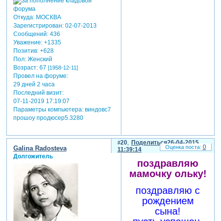
Откуда:
МОСКВА
Зарегистрирован
: 02-07-2013
Сообщений:
436
Уважение:
+1335
Позитив:
+628
Пол:
Женский
Возраст:
67
[1958-12-11]
Провел на форуме:
29 дней 2 часа
Последний визит:
07-11-2019 17:19:07
Параметры компьютера:
виндовс7
прошоу продюсер5.3280
20
Поделиться
26-04-2015
0
Galina Radosteva
11:39:14
Долгожитель
поздравляю
мамочку ольку!
поздравляю с
рождением
сына!