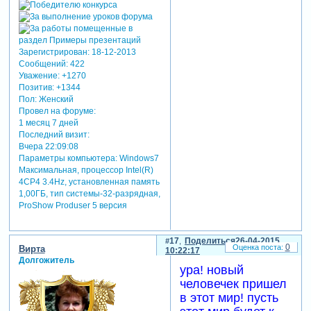
Зарегистрирован
: 18-12-2013
Сообщений:
422
Уважение:
+1270
Позитив:
+1344
Пол:
Женский
Провел на форуме:
1 месяц 7 дней
Последний визит:
Вчера 22:09:08
Параметры компьютера:
Windows7
Максимальная, процессор Intel(R)
4CP4 3.4Hz, установленная память
1,00ГБ, тип системы-32-разрядная,
ProShow Produser 5 версия
17
Поделиться
26-04-2015
0
Вирта
10:22:17
Долгожитель
ура! новый
человечек пришел
в этот мир! пусть