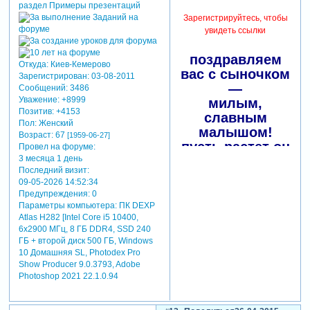
Зарегистрируйтесь, чтобы
увидеть ссылки
поздравляем
Откуда:
Киев-Кемерово
вас с сыночком
Зарегистрирован
: 03-08-2011
—
Сообщений:
3486
Уважение:
+8999
милым,
Позитив:
+4153
славным
Пол:
Женский
малышом!
Возраст:
67
[1959-06-27]
пусть растет он
Провел на форуме:
3 месяца 1 день
ангелочком,
Последний визит:
озорным
09-05-2026 14:52:34
весельчаком,
Предупреждения:
0
пусть он радует
Параметры компьютера:
ПК DEXP
вас смехом
Atlas H282 [Intel Core i5 10400,
6x2900 МГц, 8 ГБ DDR4, SSD 240
каждый день и
ГБ + второй диск 500 ГБ, Windows
каждый час,
10 Домашняя SL, Photodex Pro
пусть отрадой и
Show Producer 9.0.3793, Adobe
утехой
Photoshop 2021 22.1.0.94
будет он всегда
для вас.