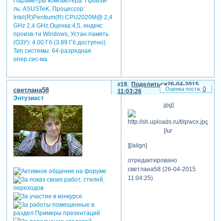
Параметры компьютера:
Произв-
ль: ASUSTeK, Процессор:
Intel(R)Pentium(R) CPU2020M@ 2,4
GHz 2,4 GHz,Оценка:4,5, индекс
произв-ти Windows, Устан.память
(ОЗУ): 4.00 Гб (3.89 Гб доступно)
Тип системы: 64-разрядная
опер.сис-ма
19
Поделиться
26-04-2015
0
светлана58
11:03:26
Энтузиаст
.jpg]
[/ur
][/align]
отредактировано
светлана58 (26-04-2015
11:04:25)