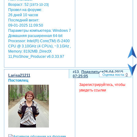
Возраст:
52
[1973-10-23]
Провел на форуме:
26 дней 10 часов
Последний визит:
09-01-2025 11:09:50
Параметры компьютера:
Windows 7
Домашняя расширенная 64-bit
Processor: Intel(R) Core(TM) i5-2400
CPU @ 3.10GHz (4 CPUs), ~3.1GHz ,
Memory: 8192MB ,DirectX
11,ProShow_Producer v6.0.33.97
13
Поделиться
26-04-2015
0
Larisa21211
07:25:05
Постоялец
Зарегистрируйтесь, чтобы
увидеть ссылки