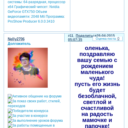
системы: 64-разрядная, процессор
х64 Графический чипсет: Nvidia
GeForce GTX750 Объем
видеопамяти: 2048 Мб Программа:
ProShow Producer 6.0.0.3410
11
Поделиться
26-04-2015
0
Nelly2706
05:07:35
Долгожитель
оленька,
поздравляю
вашу семью с
рождением
маленького
чуда!
пусть его жизнь
будет
безоблачной,
светлой и
счастливой
на радость
мамочке и
папочке!