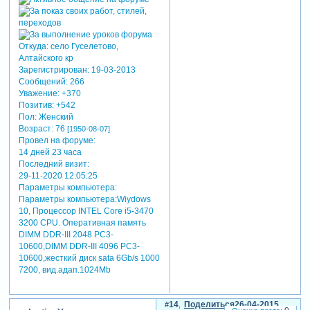
Откуда:
село Гуселетово,
Алтайского кр
Зарегистрирован
: 19-03-2013
Сообщений:
266
Уважение:
+370
Позитив:
+542
Пол:
Женский
Возраст:
76
[1950-08-07]
Провел на форуме:
14 дней 23 часа
Последний визит:
29-11-2020 12:05:25
Параметры компьютера:
Параметры компьютера:Wiydows
10, Процессор INTEL Core i5-3470
3200 CРU. Оперативная память
DIMM DDR-III 2048 РC3-
10600,DIMM DDR-III 4096 РC3-
10600,жесткий диск sata 6Gb/s 1000
7200, вид.адап.1024Mb
14
Поделиться
26-04-2015