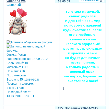
0
valentinaYva
08:05:09
Бывалый
ты стала мамочкой,
сынок родился,
и для тебя весь мир
по новому открылся!
будь счастлива, расти
его с любовью,
желаем вам мы
крепкого здоровья!
растет пусть сильным
и красивым сын,
Откуда:
Россия
не будет для печали
Зарегистрирован
: 18-09-2012
пусть причин,
Сообщений:
101
а только радость и
Уважение:
+112
веселый смех!
Позитив:
+168
Пол:
Женский
мы верим, будешь ты
Возраст:
45
[1981-02-24]
счастливей всех!
Провел на форуме:
4 дня 21 час
]
Последний визит:
13-04-2016 09:35:11
15
Поделиться
26-04-2015