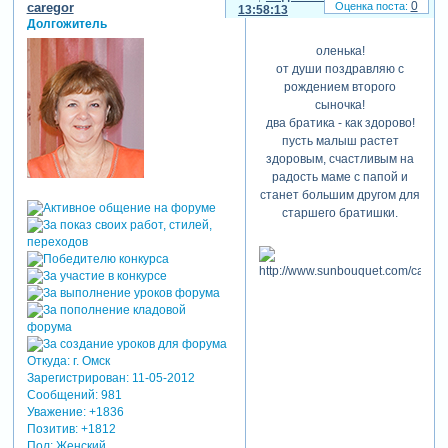
0
caregor
13:58:13
Долгожитель
оленька!
от души поздравляю с
рождением второго
сыночка!
два братика - как здорово!
пусть малыш растет
здоровым, счастливым на
радость маме с папой и
станет большим другом для
старшего братишки.
Откуда:
г. Омск
Зарегистрирован
: 11-05-2012
Сообщений:
981
Уважение:
+1836
Позитив:
+1812
Пол:
Женский