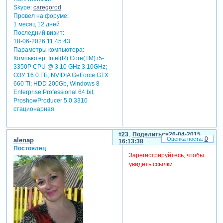
Skype:
caregorod
Провел на форуме:
1 месяц 12 дней
Последний визит:
18-06-2026 11:45:43
Параметры компьютера:
Компьютер: Intel(R) Core(TM) i5-
3350P CPU @ 3.10 GHz 3.10GHz;
ОЗУ 16.0 ГБ; NVIDIA GeForce GTX
660 Ti; HDD 200Gb, Windows 8
Enterprise Professional 64 bit,
ProshowProducer 5.0.3310
стационарная
23
Поделиться
26-04-2015
0
alenap
16:13:38
Постоялец
Зарегистрируйтесь, чтобы
увидеть ссылки