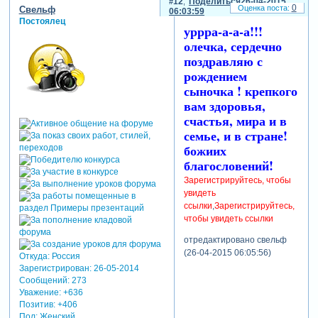
12
Поделиться
26-04-2015
0
Свельф
06:03:59
Постоялец
уррра-а-а-а!!!
олечка, сердечно
поздравляю с
рождением
сыночка ! крепкого
вам здоровья,
счастья, мира и в
семье, и в стране!
божиих
благословений!
Зарегистрируйтесь, чтобы
увидеть
ссылки
,
Зарегистрируйтесь,
чтобы увидеть ссылки
отредактировано свельф
(26-04-2015 06:05:56)
Откуда:
Россия
Зарегистрирован
: 26-05-2014
Сообщений:
273
Уважение:
+636
Позитив:
+406
Пол:
Женский