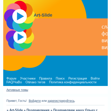
Art-Slide
Форум
Участники
Правила
Поиск
Регистрация
Войти
FAQ/ЧаВо
Облако тегов
Политика конфиденциальности
Активные темы
Привет, Гость!
Войдите
или
зарегистрируйтесь
.
»
Art-Slide
»
Поздравления
»
Поздравляем нашу Ольку с