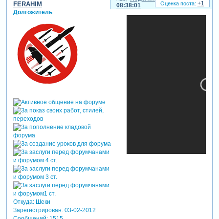
+1
FERAHIM
08:38:01
Долгожитель
Откуда:
Шеки
Зарегистрирован
: 03-02-2012
Сообщений:
1515