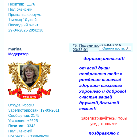
Позитив:
+1176
Пол:
Женский
Провел на форуме:
1 месяц 10 дней
Последний визит:
29-04-2025 20:42:38
5
Поделиться
25-04-2015
0
marina
23:33:01
Модератор
дорогая,оленька!!!
от всей души
поздравляю тебя с
рождение сыночка!
здоровья вам,всего
хорошего и доброго!
счастья вашей
дружной,большой
Откуда:
Россия
семье!!!
Зарегистрирован
: 19-03-2011
Сообщений:
2175
Зарегистрируйтесь, чтобы
Уважение:
+2625
увидеть ссылки
Позитив:
+3343
Пол:
Женский
поздравляю с
Возраст:
66
[1959-09-28]