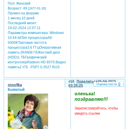
Пол:
Женский
Возраст:
49
[1977-01-20]
Провел на форуме:
1 месяц 10 дней
Последний визит:
19-02-2024 12:07:11
Параметры компьютера:
Windows
10 64 bitТип процессораA6-
5400KТактовая частота
процессора3.6 ГГцОперативная
память (RAM)8 ГБЖесткий диск
(HDD)1 ТБГрафический
контроллерRadeon HD 8570.Видео
память2 rГБ . PSP7.0.3527 RUS
10
Поделиться
26-04-2015
0
nino4ka
03:35:25
Бывалый
оленька!
поздравляю!!!
Зарегистрируйтесь, чтобы
увидеть ссылки