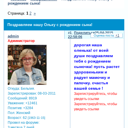
рождением сына!
Страница:
1
2
»
Поздравляем нашу Ольку с рождением сына!
1
Поделиться
25-04-2015
+1
admin
22:58:06
Администратор
дорогая наша
оленька! от всей
души поздравляем
тебя с рождением
сыночка! пусть растет
здоровеньким и
радует мамочку и
папочку. счастья
вашей семье !
Откуда:
Бельгия.
Зарегистрирован
: 08-03-2011
Зарегистрируйтесь, чтобы
Сообщений:
8919
увидеть ссылки
Уважение:
+12461
Зарегистрируйтесь, чтобы
Позитив:
+3284
увидеть ссылки
Пол:
Женский
Возраст:
62
[1963-11-15]
Провел на форуме:
3 месяца 7 дней