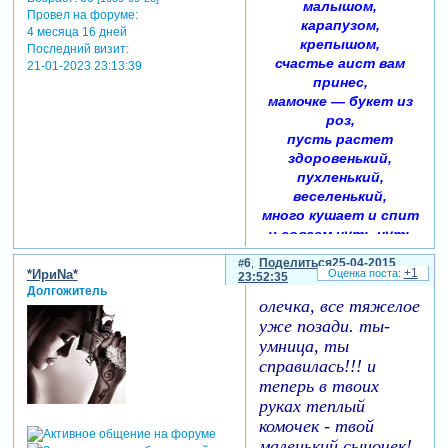
малышом,
Провел на форуме:
карапузом,
4 месяца 16 дней
крепышом,
Последний визит:
счастье аист вам
21-01-2023 23:13:39
принес,
мамочке — букет из
роз,
пусть растет
здоровенький,
пухленький,
веселенький,
много кушает и спит
и совсем чуть-чуть
кричит.
6
Поделиться
25-04-2015
+1
*ИриNа*
23:52:35
Долгожитель
олечка, все тяжелое
уже позади. ты-
умница, ты
справилась!!! и
теперь в твоих
руках теплый
комочек - твой
маленький сыночек!