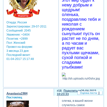
этот мир будет к
нему добрым и
щедрым!
оленька,
поздравляю тебя и
Откуда:
Россия
николая с
Зарегистрирован
: 29-07-2011
рождением
Сообщений:
2045
сынульки! пусть он
Уважение:
+3404
растет не по дням,
Позитив:
+2899
а по часам и
Пол:
Женский
Провел на форуме:
радует вас
3 месяца 23 дня
пухлыми щечками,
Последний визит:
сухой попкой и
01-04-2017 15:17:48
сладкими
улыбками!
18
Поделиться
26-04-2015
0
Anastasia1984
10:23:33
Постоялец
олечка, в вашей жизни
случилось самое