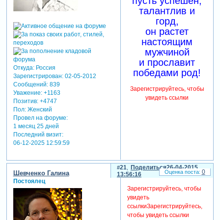
пусть успешен,
талантлив и
горд,
он растет
настоящим
мужчиной
и прославит
Откуда:
Россия
победами род!
Зарегистрирован
: 02-05-2012
Сообщений:
839
Зарегистрируйтесь, чтобы
Уважение:
+1163
увидеть ссылки
Позитив:
+4747
Пол:
Женский
Провел на форуме:
1 месяц 25 дней
Последний визит:
06-12-2025 12:59:59
21
Поделиться
26-04-2015
0
Шевченко Галина
13:56:16
Постоялец
Зарегистрируйтесь, чтобы
увидеть
ссылки
Зарегистрируйтесь,
чтобы увидеть ссылки