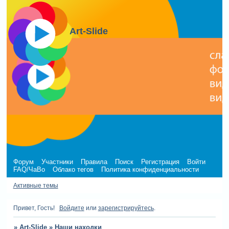
Art-Slide
Форум
Участники
Правила
Поиск
Регистрация
Войти
FAQ/ЧаВо
Облако тегов
Политика конфиденциальности
Активные темы
Привет, Гость!
Войдите
или
зарегистрируйтесь
.
»
Art-Slide
»
Наши находки