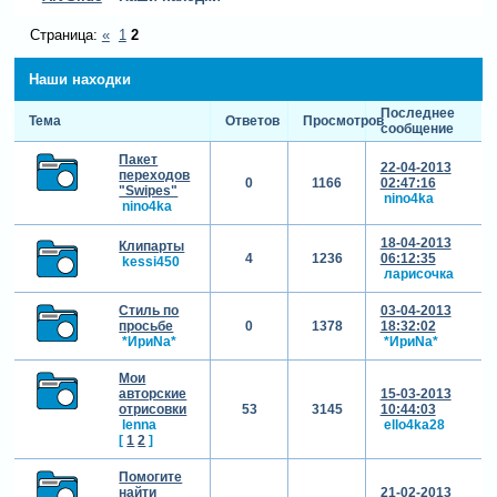
Страница:
«
1
2
Наши находки
Последнее
Тема
Ответов
Просмотров
сообщение
Пакет
22-04-2013
переходов
0
1166
02:47:16
"Swipes"
nino4ka
nino4ka
18-04-2013
Клипарты
4
1236
06:12:35
kessi450
ларисочка
Стиль по
03-04-2013
просьбе
0
1378
18:32:02
*ИриNа*
*ИриNа*
Мои
авторские
15-03-2013
отрисовки
53
3145
10:44:03
lenna
ello4ka28
[
1
2
]
Помогите
найти
21-02-2013