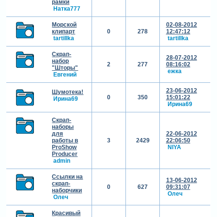
рамки
Натка777
Морской
02-08-2012
клипарт
0
278
12:47:12
tartillka
tartillka
Скрап-
28-07-2012
набор
2
277
08:16:02
"Шторы"
ежка
Евгений
23-06-2012
Шумотека!
0
350
15:01:22
Ирина69
Ирина69
Скрап-
наборы
для
22-06-2012
работы в
3
2429
22:06:50
ProShow
NIYA
Producer
admin
Ссылки на
13-06-2012
скрап-
0
627
09:31:07
наборчики
Олеч
Олеч
Красивый