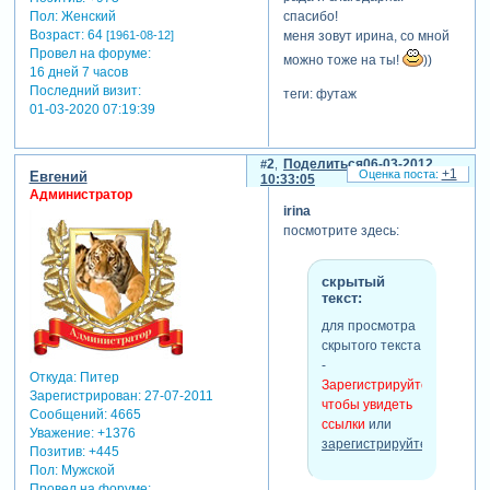
Пол:
Женский
спасибо!
Возраст:
64
[1961-08-12]
меня зовут ирина, со мной
Провел на форуме:
можно тоже на ты!
))
16 дней 7 часов
Последний визит:
теги: футаж
01-03-2020 07:19:39
2
Поделиться
06-03-2012
+1
Евгений
10:33:05
Администратор
irina
посмотрите здесь:
скрытый
текст:
для просмотра
скрытого текста
-
Откуда:
Питер
Зарегистрируйтесь,
Зарегистрирован
: 27-07-2011
чтобы увидеть
Сообщений:
4665
ссылки
или
Уважение:
+1376
зарегистрируйтесь
.
Позитив:
+445
Пол:
Мужской
Провел на форуме: