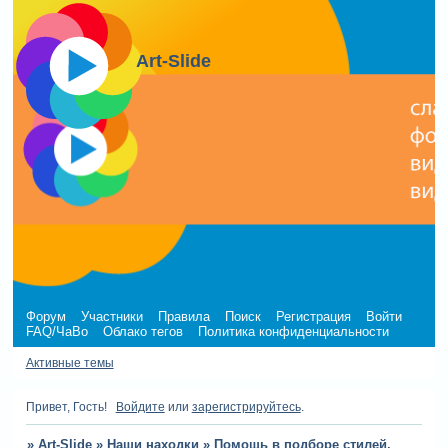
Art-Slide
Форум
Участники
Правила
Поиск
Регистрация
Войти
FAQ/ЧаВо
Облако тегов
Политика конфиденциальности
Активные темы
Привет, Гость!
Войдите
или
зарегистрируйтесь
.
»
Art-Slide
»
Наши находки
»
Помощь в подборе стилей,