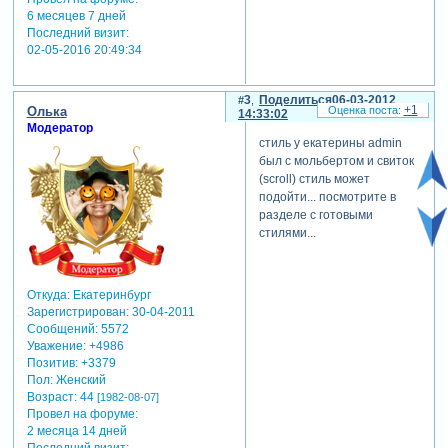
6 месяцев 7 дней
Последний визит:
02-05-2016 20:49:34
3
Поделиться
06-03-2012
+1
Олька
14:33:02
Модератор
стиль у екатерины admin
был с мольбертом и свиток
(scroll) стиль может
подойти... посмотрите в
разделе с готовыми
стилями...
Откуда:
Екатеринбург
Зарегистрирован
: 30-04-2011
Сообщений:
5572
Уважение:
+4986
Позитив:
+3379
Пол:
Женский
Возраст:
44
[1982-08-07]
Провел на форуме:
2 месяца 14 дней