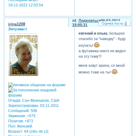
Последний визит:
19-12-2022 12:03:54
4
Поделиться
06-03-2012
0
irina1208
19:00:31
Энтузиаст
евгений и олька
, большое
спасибо за "наводку" - буду
изучать!
а футажика никто не видел
на эту тему?!
меня зовут ирина, со мной
можно тоже на ты!
Откуда:
Сан-Франциско, США
Зарегистрирован
: 03-11-2011
Сообщений:
508
Уважение:
+575
Позитив:
+973
Пол:
Женский
Возраст:
64
[1961-08-12]