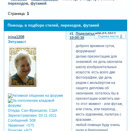
переходов, футажей
Страница:
1
Помощь в подборе стилей, переходов, футажей
1
Поделиться
06-03-2012
0
irina1208
10:00:30
Энтузиаст
доброго времени суток,
форумчане!
делаю презентацию для
знакомой, ее дочь окончила
школу изобразительных
искусств. есть всего две
фотографии, где дочь
рядом с мольбертом на
защите диплома об
окончании. хотелось бы в
презентации освятить как-
то этот момент - или футаж,
или стиль, или переход...
Откуда:
Сан-Франциско, США
кисть художника, палитра с
Зарегистрирован
: 03-11-2011
красками...
Сообщений:
508
любой помощи буду очень
Уважение:
+575
рада и благодарна!
Позитив:
+973