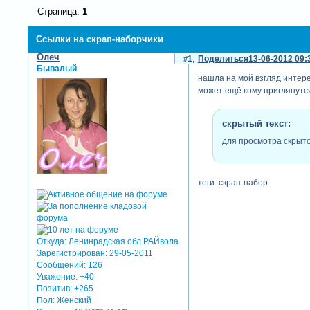
Страница:
1
Ссылки на скрап-наборчики
Олеч
1
Поделиться
13-06-2012 09:
Бывалый
нашла на мой взгляд интер
может ещё кому приглянутс
скрытый текст:
для просмотра скрыто
теги: скрап-набор
Откуда:
Ленинрадская обл.РАЙвола
Зарегистрирован
: 29-05-2011
Сообщений:
126
Уважение:
+40
Позитив:
+265
Пол:
Женский