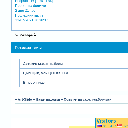
Возраст:
46
[1979-11-05]
Провел на форуме:
2 дня 21 час
Последний визит:
22-07-2021 10:38:37
Страница:
1
Похожие темы
Детские скрап- наборы
Цып, цып, мои ЦЫПЛЯТКИ!
В песочнице!
»
Art-Slide
»
Наши находки
»
Ссылки на скрап-наборчики