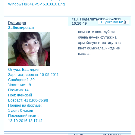
Windows 8(64). PSP 5.0.3310 Eng
13
Поделиться
15-05-2011
0
Гульнара
10:10:49
Заблокирован
помогите пожалуйста,
очень нужен футаж на
армейскую тематику. весь
инет обыскала, нигде не
нашла.
Откуда:
Башкирия
Зарегистрирован
: 10-05-2011
Сообщений:
30
Уважение:
+9
Позитив:
+4
Пол:
Женский
Возраст:
41
[1985-03-28]
Провел на форуме:
1 день 0 часов
Последний визит:
13-10-2016 18:17:41