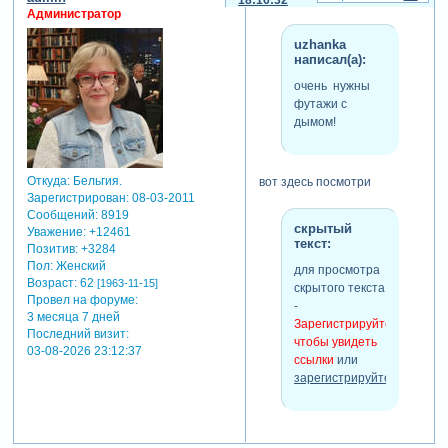
18:16:32
Администратор
uzhanka
написал(а):
очень нужны
футажи с
дымом!
Откуда:
Бельгия.
вот здесь посмотри
Зарегистрирован
: 08-03-2011
Сообщений:
8919
скрытый
Уважение:
+12461
текст:
Позитив:
+3284
Пол:
Женский
для просмотра
Возраст:
62
[1963-11-15]
скрытого текста
Провел на форуме:
-
3 месяца 7 дней
Зарегистрируйтесь,
Последний визит:
чтобы увидеть
03-08-2026 23:12:37
ссылки
или
зарегистрируйтесь
.