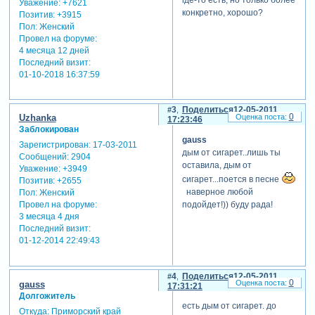
Уважение:
+7621
конкретно, хорошо?
Позитив:
+3915
Пол:
Женский
Провел на форуме:
4 месяца 12 дней
Последний визит:
01-10-2018 16:37:59
3
Поделиться
12-05-2011
0
Uzhanka
17:23:46
Заблокирован
gauss
Зарегистрирован
: 17-03-2011
дым от сигарет..лишь ты
Сообщений:
2904
оставила, дым от
Уважение:
+3949
сигарет...поется в песне
Позитив:
+2655
наверное любой
Пол:
Женский
подойдет!)) буду рада!
Провел на форуме:
3 месяца 4 дня
Последний визит:
01-12-2014 22:49:43
4
Поделиться
12-05-2011
0
gauss
17:31:21
Долгожитель
есть дым от сигарет. до
Откуда:
Приморский край