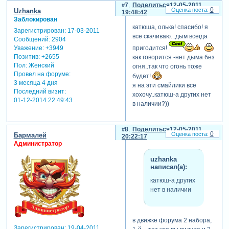
7
Поделиться
12-05-2011
0
Uzhanka
19:48:42
Заблокирован
катюша, олька! спасибо! я
Зарегистрирован
: 17-03-2011
все скачиваю...дым всегда
Сообщений:
2904
пригодится!
Уважение:
+3949
Позитив:
+2655
как говорится -нет дыма без
Пол:
Женский
огня..так что огонь тоже
Провел на форуме:
будет!
3 месяца 4 дня
я на эти смайлики все
Последний визит:
хохочу..катюш-а других нет
01-12-2014 22:49:43
в наличии?))
8
Поделиться
12-05-2011
0
Бармалей
20:22:17
Администратор
uzhanka
написал(а):
катюш-а других
нет в наличии
в движке форума 2 набора,
Зарегистрирован
: 19-04-2011