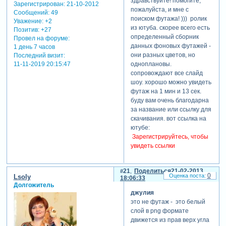
здравствуйте! помогите,
Зарегистрирован
: 21-10-2012
пожалуйста, и мне с
Сообщений:
49
поиском футажа! ))) ролик
Уважение:
+2
из ютуба. скорее всего есть
Позитив:
+27
определенный сборник
Провел на форуме:
данных фоновых футажей -
1 день 7 часов
они разных цветов, но
Последний визит:
одноплановы.
11-11-2019 20:15:47
сопровождают все слайд
шоу. хорошо можно увидеть
футаж на 1 мин и 13 сек.
буду вам очень благодарна
за название или ссылку для
скачивания. вот ссылка на
ютубе:
Зарегистрируйтесь, чтобы
увидеть ссылки
21
Поделиться
21-02-2013
0
Lsoly
18:06:33
Долгожитель
джулия
это не футаж - это белый
слой в png формате
движется из прав верх угла