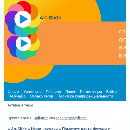
Art-Slide
Форум
Участники
Правила
Поиск
Регистрация
Войти
FAQ/ЧаВо
Облако тегов
Политика конфиденциальности
Активные темы
Привет, Гость!
Войдите
или
зарегистрируйтесь
.
»
Art-Slide
»
Наши находки
»
Помогите найти футажи с