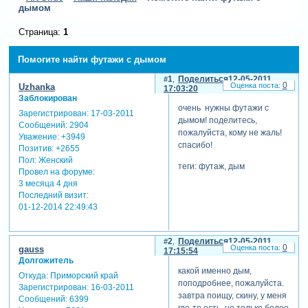
дымом
Страница:
1
Помогите найти футажи с дымом
1
Поделиться
12-05-2011
0
Uzhanka
17:03:20
Заблокирован
очень нужны футажи с
Зарегистрирован
: 17-03-2011
дымом! поделитесь,
Сообщений:
2904
пожалуйста, кому не жаль!
Уважение:
+3949
спасибо!
Позитив:
+2655
Пол:
Женский
теги: футаж, дым
Провел на форуме:
3 месяца 4 дня
Последний визит:
01-12-2014 22:49:43
2
Поделиться
12-05-2011
0
gauss
17:15:54
Долгожитель
какой именно дым,
Откуда:
Приморский край
поподробнее, пожалуйста.
Зарегистрирован
: 16-03-2011
завтра поищу, скину, у меня
Сообщений:
6399
где-то есть, но только более