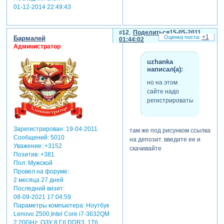
01-12-2014 22:49:43
12
Поделиться
15-05-2011
+1
Бармалей
01:44:02
Администратор
uzhanka
написал(а):
но на этом
сайте надо
регистрироваться.
Зарегистрирован
: 19-04-2011
там же под рисунком ссылка
Сообщений:
5010
на депозит. введите ее и
Уважение:
+3152
скачивайте
Позитив:
+381
Пол:
Мужской
Провел на форуме:
2 месяца 27 дней
Последний визит:
08-09-2021 17:04:59
Параметры компьютера:
Ноутбук
Lenovo Z500,Intel Core i7-3632QM
2.20GHz, ОЗУ 8 Гб DDR3, 1Тб,