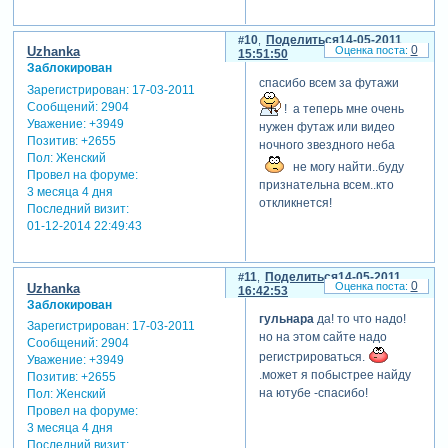
10
Поделиться
14-05-2011
0
Uzhanka
15:51:50
Заблокирован
спасибо всем за футажи
Зарегистрирован
: 17-03-2011
Сообщений:
2904
! а теперь мне очень
Уважение:
+3949
нужен футаж или видео
Позитив:
+2655
ночного звездного неба
Пол:
Женский
не могу найти..буду
Провел на форуме:
признательна всем..кто
3 месяца 4 дня
откликнется!
Последний визит:
01-12-2014 22:49:43
11
Поделиться
14-05-2011
0
Uzhanka
16:42:53
Заблокирован
гульнара
да! то что надо!
Зарегистрирован
: 17-03-2011
но на этом сайте надо
Сообщений:
2904
регистрироваться.
Уважение:
+3949
.может я побыстрее найду
Позитив:
+2655
на ютубе -спасибо!
Пол:
Женский
Провел на форуме:
3 месяца 4 дня
Последний визит: