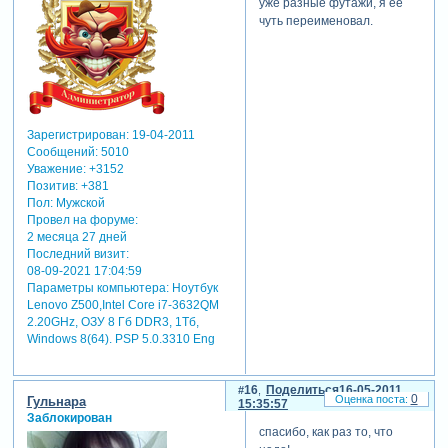
уже разные футажи, я ее
чуть переименовал.
Зарегистрирован
: 19-04-2011
Сообщений:
5010
Уважение:
+3152
Позитив:
+381
Пол:
Мужской
Провел на форуме:
2 месяца 27 дней
Последний визит:
08-09-2021 17:04:59
Параметры компьютера:
Ноутбук
Lenovo Z500,Intel Core i7-3632QM
2.20GHz, ОЗУ 8 Гб DDR3, 1Тб,
Windows 8(64). PSP 5.0.3310 Eng
16
Поделиться
16-05-2011
0
Гульнара
15:35:57
Заблокирован
спасибо, как раз то, что