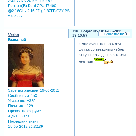
ZverDVD v 2010.6 Intel(R)
Pentium(R) Dual CPU T3400
@2.16GHz 2.16 ГГц, 1.87ГБ OЗУ PS
5.0.3222
18
Поделиться
16-05-2011
0
Verba
18:10:57
Бывалый
а мне очень понравился
футаж со звездным небом
от гульнары. давно о таком
мечтала
Зарегистрирован
: 19-03-2011
Сообщений:
153
Уважение:
+325
Позитив:
+129
Провел на форуме:
4 дня 3 часа
Последний визит:
15-05-2012 21:32:39