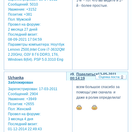
1-й - тот что вы видите и 2-
Сообщений:
5010
й - более простые.
Уважение:
+3152
Позитив:
+381
Пол:
Мужской
Провел на форуме:
2 месяца 27 дней
Последний визит:
08-09-2021 17:04:59
Параметры компьютера:
Ноутбук
Lenovo Z500,Intel Core i7-3632QM
2.20GHz, ОЗУ 8 Гб DDR3, 1Тб,
Windows 8(64). PSP 5.0.3310 Eng
9
Поделиться
13-05-2011
0
Uzhanka
00:14:19
Заблокирован
всем большое спасибо за
Зарегистрирован
: 17-03-2011
помощь! уже скачала и
Сообщений:
2904
даже в ролик определила!
Уважение:
+3949
Позитив:
+2655
Пол:
Женский
Провел на форуме:
3 месяца 4 дня
Последний визит:
01-12-2014 22:49:43