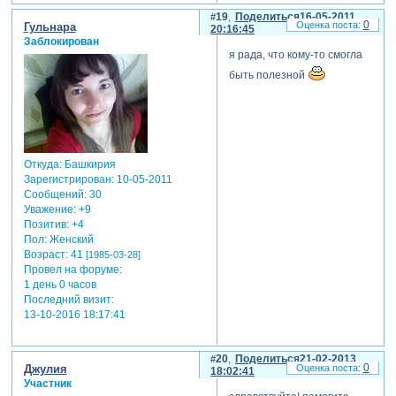
19
Поделиться
16-05-2011
0
Гульнара
20:16:45
Заблокирован
я рада, что кому-то смогла
быть полезной
Откуда:
Башкирия
Зарегистрирован
: 10-05-2011
Сообщений:
30
Уважение:
+9
Позитив:
+4
Пол:
Женский
Возраст:
41
[1985-03-28]
Провел на форуме:
1 день 0 часов
Последний визит:
13-10-2016 18:17:41
20
Поделиться
21-02-2013
0
Джулия
18:02:41
Участник