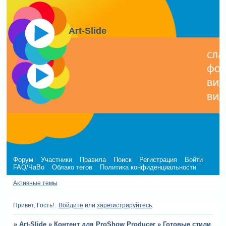
Art-Slide
Форум
Участники
Правила
Поиск
Регистрация
Войти
FAQ/ЧаВо
Облако тегов
Политика конфиденциальности
Активные темы
Привет, Гость!
Войдите
или
зарегистрируйтесь
.
»
Art-Slide
»
Контент для ProShow Producer
»
Готовые стили