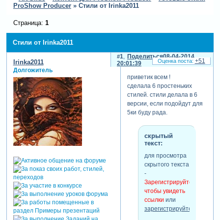
ProShow Producer
»
Стили от Irinka2011
Страница:
1
Стили от Irinka2011
1
Поделиться
08-04-2014
+51
Irinka2011
20:01:39
Долгожитель
приветик всем !
сделала 6 простеньких
стилей. стили делала в 6
версии, если подойдут для
5ки буду рада.
скрытый
текст:
для просмотра
скрытого текста
-
Зарегистрируйтесь,
чтобы увидеть
ссылки
или
зарегистрируйтесь
.