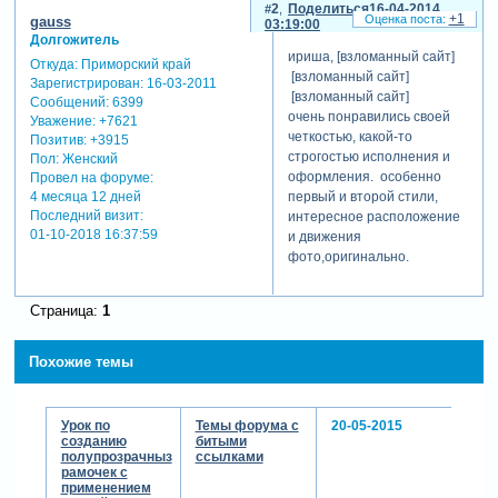
2
Поделиться
16-04-2014
+1
gauss
03:19:00
Долгожитель
ириша, [взломанный сайт]
Откуда:
Приморский край
[взломанный сайт]
Зарегистрирован
: 16-03-2011
[взломанный сайт]
Сообщений:
6399
очень понравились своей
Уважение:
+7621
четкостью, какой-то
Позитив:
+3915
строгостью исполнения и
Пол:
Женский
оформления. особенно
Провел на форуме:
первый и второй стили,
4 месяца 12 дней
Последний визит:
интересное расположение
01-10-2018 16:37:59
и движения
фото,оригинально.
Страница:
1
Похожие темы
Урок по
Темы форума с
20-05-2015
созданию
битыми
полупрозрачныз
ссылками
рамочек с
применением