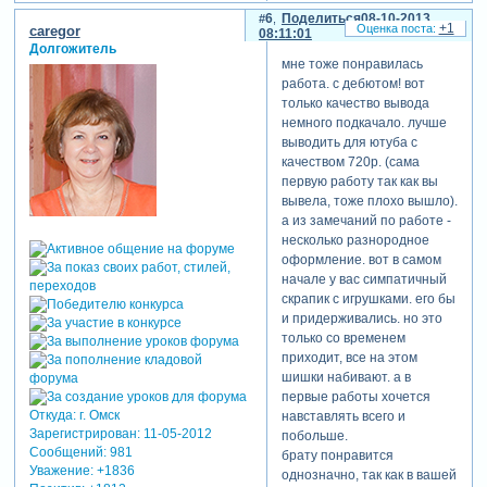
6
Поделиться
08-10-2013
+1
caregor
08:11:01
Долгожитель
мне тоже понравилась
работа. с дебютом! вот
только качество вывода
немного подкачало. лучше
выводить для ютуба с
качеством 720р. (сама
первую работу так как вы
вывела, тоже плохо вышло).
а из замечаний по работе -
несколько разнородное
оформление. вот в самом
начале у вас симпатичный
скрапик с игрушками. его бы
и придерживались. но это
только со временем
приходит, все на этом
шишки набивают. а в
первые работы хочется
Откуда:
г. Омск
навставлять всего и
Зарегистрирован
: 11-05-2012
побольше.
Сообщений:
981
брату понравится
Уважение:
+1836
однозначно, так как в вашей