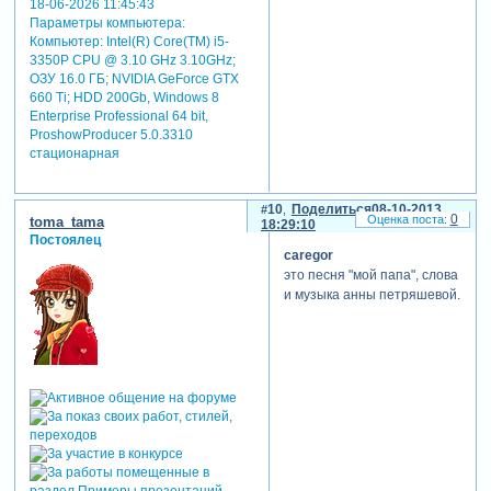
18-06-2026 11:45:43
Параметры компьютера:
Компьютер: Intel(R) Core(TM) i5-
3350P CPU @ 3.10 GHz 3.10GHz;
ОЗУ 16.0 ГБ; NVIDIA GeForce GTX
660 Ti; HDD 200Gb, Windows 8
Enterprise Professional 64 bit,
ProshowProducer 5.0.3310
стационарная
10
Поделиться
08-10-2013
0
toma_tama
18:29:10
Постоялец
caregor
это песня "мой папа", слова
и музыка анны петряшевой.