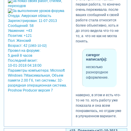
первая работа, то конечно
очень переживала. после
ваших сообщений к своей
Откуда:
Амурская область
работе стала относится
Зарегистрирован
: 11-07-2013
более объективно, хоть и
Сообщений:
58
до этого видела что-то не
Уважение:
+43
Позитив:
+121
то, а что не как не могла
Пол:
Женский
понять.
Возраст:
42
[1983-10-02]
Провел на форуме:
caregor
5 дней 8 часов
написал(а):
Последний визит:
10-01-2018 04:18:00
несколько
Параметры компьютера:
Microsoft
разнородное
Windows 7Максимальная, Объем
оформление.
памяти 2.00 Гб, тип системы: 32-
разрядная операционная система.
Proshow Producer версия 7
наверно, в этом и есть что-
то не то. хоть работу уже
показала и она всем
понравилась, но отдам уже
в улучшенном варианте.
15
Поделиться
11-10-2013