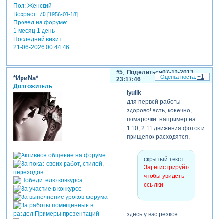
Пол:
Женский
Возраст:
70
[1956-03-18]
Провел на форуме:
1 месяц 1 день
Последний визит:
21-06-2026 00:44:46
5
Поделиться
07-10-2013
+1
*ИриNа*
23:17:46
Долгожитель
lyulik
для первой работы
здорово! есть, конечно,
помарочки. например на
1.10, 2.11 движения фоток и
прищепок расходятся,
скрытый текст
Зарегистрируйтесь,
чтобы увидеть
ссылки
здесь у вас резкое