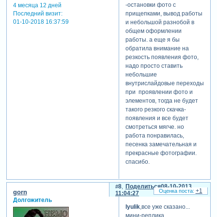
-остановки фото с
4 месяца 12 дней
Последний визит:
прищепками, вывод работы
01-10-2018 16:37:59
и небольшой разнобой в
общем оформлении
работы. а еще я бы
обратила внимание на
резкость появления фото,
надо просто ставить
небольшие
внутрислайдовые переходы
при проявлении фото и
элементов, тогда не будет
такого резкого скачка-
появления и все будет
смотреться мягче. но
работа понравилась,
песенка замечательная и
прекрасные фотографии.
спасибо.
8
Поделиться
08-10-2013
+1
gorn
11:04:27
Долгожитель
lyulik
,все уже сказано...
мини-реплика...