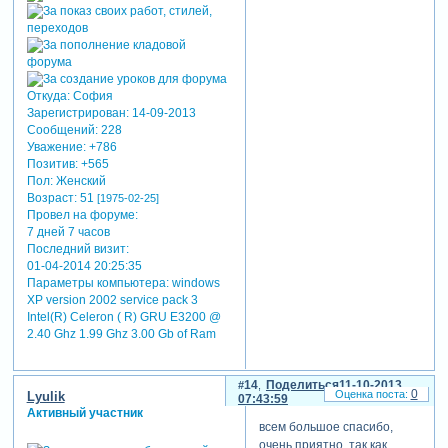
Откуда:
София
Зарегистрирован
: 14-09-2013
Сообщений:
228
Уважение:
+786
Позитив:
+565
Пол:
Женский
Возраст:
51
[1975-02-25]
Провел на форуме:
7 дней 7 часов
Последний визит:
01-04-2014 20:25:35
Параметры компьютера:
windows
XP version 2002 service pack 3
Intel(R) Celeron ( R) GRU E3200 @
2.40 Ghz 1.99 Ghz 3.00 Gb of Ram
14
Поделиться
11-10-2013
0
Lyulik
07:43:59
Активный участник
всем большое спасибо,
очень приятно. так как