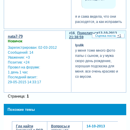
я и сама видела, что они
расходятся, а как исправить
не соображу. может кто
подскажет?!
16
Поделиться
12-10-2013
+1
nata7-79
21:38:59
Новичок
lyulik
gauss
Зарегистрирован
: 02-03-2012
написал(а):
у меня тоже много фото
Сообщений:
14
папы с сыном, а у мужа
Уважение:
+3
я бы обратила
скоро день рождение,
Позитив:
+24
внимание на
хорошая подсказка для
Провел на форуме:
резкость
меня. все очень красиво и
1 день 1 час
появления
со вкусом.
Последний визит:
фото
29-05-2015 14:33:17
спасибо, обязательно учту
Страница:
1
в этой и в следующих
работах.
Похожие темы
Где найти
Вопросы и
14-10-2013