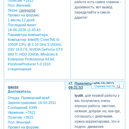
Позитив:
+1812
работе есть самое главное -
Пол:
Женский
душевность. вот вывод
Skype:
caregorod
переделайте и смело
Провел на форуме:
дарите!
1 месяц 12 дней
Последний визит:
18-06-2026 11:45:43
Параметры компьютера:
Компьютер: Intel(R) Core(TM) i5-
3350P CPU @ 3.10 GHz 3.10GHz;
ОЗУ 16.0 ГБ; NVIDIA GeForce GTX
660 Ti; HDD 200Gb, Windows 8
Enterprise Professional 64 bit,
ProshowProducer 5.0.3310
стационарная
7
Поделиться
08-10-2013
+1
gauss
09:31:53
Долгожитель
lyulik
, для первой работы у
Откуда:
Приморский край
вас получилась очень
Зарегистрирован
: 16-03-2011
хорошо.работа светлая,
Сообщений:
6399
нежная, добрая. но, кое-где,
Уважение:
+7621
соглашусь с девочками,
Позитив:
+3915
нужна корректировка. это и
Пол:
Женский
подгон движения
Провел на форуме: