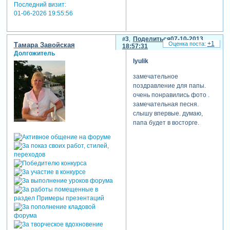
Последний визит:
01-06-2026 19:55:56
3
Поделиться
07-10-2013
+1
Тамара Завойская
18:57:31
Долгожитель
lyulik
замечательное
поздравление для папы.
очень понравились фото .
замечательная песня.
слышу впервые. думаю,
папа будет в восторге.