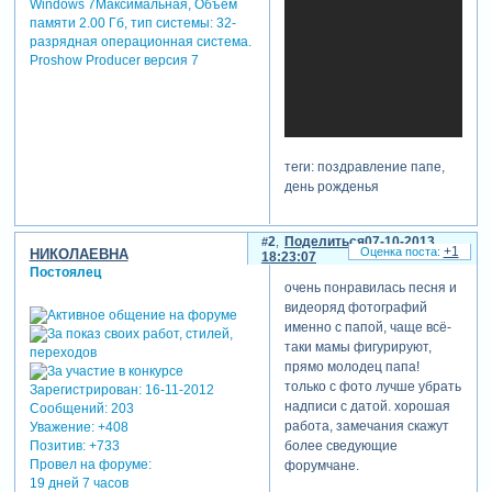
Windows 7Максимальная, Объем
памяти 2.00 Гб, тип системы: 32-
разрядная операционная система.
Proshow Producer версия 7
теги: поздравление папе,
день рожденья
2
Поделиться
07-10-2013
+1
НИКОЛАЕВНА
18:23:07
Постоялец
очень понравилась песня и
видеоряд фотографий
именно с папой, чаще всё-
таки мамы фигурируют,
прямо молодец папа!
только с фото лучше убрать
Зарегистрирован
: 16-11-2012
надписи с датой. хорошая
Сообщений:
203
работа, замечания скажут
Уважение:
+408
Позитив:
+733
более сведующие
Провел на форуме:
форумчане.
19 дней 7 часов