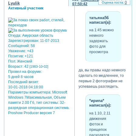
0
Lyulik
07:50:42
Активный участник
татьяна56
написал(а):
на 1:45 можно
немного
Откуда:
Амурская область
Зарегистрирован
: 11-07-2013
задержать
Сообщений:
58
фото для
Уважение:
+43
просмотра
Позитив:
+121
Пол:
Женский
Возраст:
42
[1983-10-02]
да, вы правы надо немного
Провел на форуме:
сделать по медленнее, то
5 дней 8 часов
первые 2 фотографии не
Последний визит:
успеваешь разглядеть.
10-01-2018 04:18:00
Параметры компьютера:
Microsoft
Windows 7Максимальная, Объем
*ириnа*
памяти 2.00 Гб, тип системы: 32-
написал(а):
разрядная операционная система.
Proshow Producer версия 7
на 1.10, 2.11
движения
фоток и
прищепок
расходятся