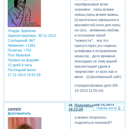
перефразируя всем
знакомое... папы всякие
нужны,папы всякие важны...
))) касательно украшалок и
красивостей,оное для папы
не суть... внимание,любовь
Откуда:
Зурбаган
и осознание своей
Зарегистрирован
: 30-11-2012
Сообщений:
967
"нужности"... все это
Уважение:
+1381
присутствует,это главное.
Позитив:
+753
шлифовка и исправление
Пол:
Мужской
нюансов... дело времени.
Провел на форуме:
благодарю за тему вашей
12 дней 4 часа
презентации! удачи в
Последний визит:
творчестве! от всех пап и
17-11-2013 19:52:28
меня... ))) [взломанный сайт]
отредактировано gorn (08-
10-2013 11:05:24)
9
Поделиться
08-10-2013
0
caregor
16:13:28
Долгожитель
а можно попросить
поделиться песенкой?