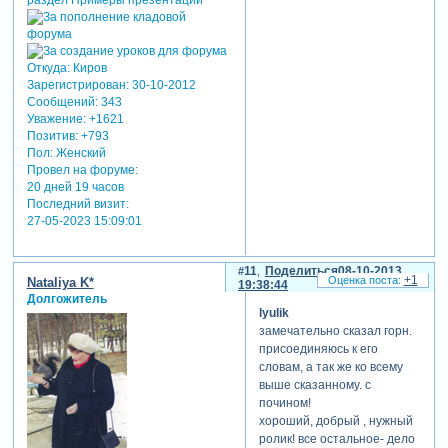
Откуда:
Киров
Зарегистрирован
: 30-10-2012
Сообщений:
343
Уважение:
+1621
Позитив:
+793
Пол:
Женский
Провел на форуме:
20 дней 19 часов
Последний визит:
27-05-2023 15:09:01
11
Поделиться
08-10-2013
+1
Nataliya K*
19:38:44
Долгожитель
lyulik
замечательно сказал горн.
присоединяюсь к его
словам, а так же ко всему
выше сказанному. с
почином!
хороший, добрый , нужный
ролик! все остальное- дело