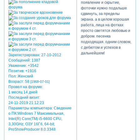
появление и скрытие,
фоточки нужно подальше
сдвинуть, за пределы
экрана. а в целом хорошая
работа, лица на фотках
просто светятся любовью и
добром. песенка
подходящая. одним словом,
с дебютом и успехов в
дальнейшем!
Зарегистрирован
: 27-10-2012
Сообщений:
1387
Уважение:
+3542
Позитив:
+1916
Пол:
Женский
Возраст:
58
[1968-07-01]
Провел на форуме:
1 месяц 14 дней
Последний визит:
24-11-2019 21:12:23
Параметры компьютера:
Сведение
о ПК:Windows 7 Максимальная,
Intel(R) Core(TM) i5-6600 CPU,
3,30GHz. ОЗУ 16Гб, 64-bit.
ProShowProducer 8.0.3348