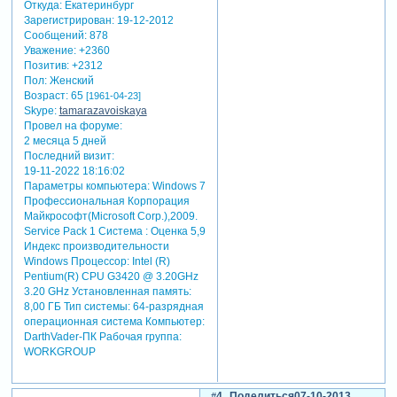
Откуда:
Екатеринбург
Зарегистрирован
: 19-12-2012
Сообщений:
878
Уважение:
+2360
Позитив:
+2312
Пол:
Женский
Возраст:
65
[1961-04-23]
Skype:
tamarazavoiskaya
Провел на форуме:
2 месяца 5 дней
Последний визит:
19-11-2022 18:16:02
Параметры компьютера:
Windows 7
Профессиональная Корпорация
Майкрософт(Microsoft Corp.),2009.
Service Pack 1 Система : Оценка 5,9
Индекс производительности
Windows Процессор: Intel (R)
Pentium(R) CPU G3420 @ 3.20GHz
3.20 GHz Установленная память:
8,00 ГБ Тип системы: 64-разрядная
операционная система Компьютер:
DarthVader-ПК Рабочая группа:
WORKGROUP
4
Поделиться
07-10-2013