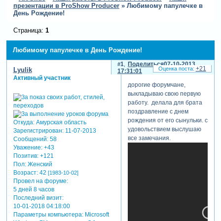
презентации в ProShow Producer
»
Любимому папулечке в
День Рождение!
Страница:
1
Любимому папулечке в День Рождение!
1
Поделиться
07-10-2013
+21
Lyulik
17:31:01
Активный участник
дорогие форумчане,
выкладываю свою первую
работу. делала для брата
поздравление с днем
рождения от его сынульки. с
Откуда:
Амурская область
удовольствием выслушаю
Зарегистрирован
: 11-07-2013
все замечания.
Сообщений:
58
Уважение:
+43
Позитив:
+121
Пол:
Женский
Возраст:
42
[1983-10-02]
Провел на форуме:
5 дней 8 часов
Последний визит:
10-01-2018 04:18:00
Параметры компьютера:
Microsoft