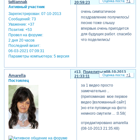
+1
tattiannak
20:59:23
Активный участник
очень симпатичное
Зарегистрирован
: 07-10-2013
поздравление получилось!
Сообщений:
73
песню тоже слышу
Уважение:
+37
впервые.очень пригодится
Позитив:
+53
для будущих работ. спасибо
Провел на форуме:
что поделились!
2 дня 20 часов
Последний визит:
06-03-2021 07:09:31
Параметры компьютера:
5 версия
13
Поделиться
08-10-2013
+1
Amarella
21:33:11
Постоялец
за 1 видео просто
замечательно ..
(припоминаю мое первое
видео [взломанный сайт]
)но ети пуговици на фото
немного смутили ... :0.58(
отредактировано amarella
(08-10-2013 21:35:48)