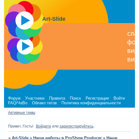
Art-Slide
Форум
Участники
Правила
Поиск
Регистрация
Войти
FAQ/ЧаВо
Облако тегов
Политика конфиденциальности
Активные темы
Привет, Гость!
Войдите
или
зарегистрируйтесь
.
»
Art-Slide
»
Наши работы в ProShow Producer
»
Наши