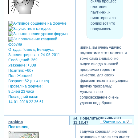
сняла процесс
плетения
паутинки, и
смонтировала
ролик! вот что
получилось.
ирина, вы очень удачно
Откуда:
Гомель, Беларусь
подхватили этот момент. я
Зарегистрирован
: 24-05-2011
тоже сама снимаю, но
Сообщений:
369
видео иногда в нашей
Уважение:
+308
программе теряет в
Позитив:
+607
качестве. для своих
Пол:
Женский
фрагментиков я вынуждена
Возраст:
62
[1964-02-09]
Провел на форуме:
другую программу.
9 дней 23 часа
музыкальное
Последний визит:
сопровождение очень
14-01-2018 22:36:51
удачно подобрано.
4
Поделиться
07-08-2011
0
nrokina
11:13:47
Постоялец
задумка хорошая. но какое
отношение это видео имеет