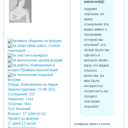
написал(а):
задумка
хорошая. но
какое
отношение это
видео имеет к
программе
которую мы
изучаем? это
лучше было бы
сделать в
pinnacle studio.
жаль что видео
плохого
качества. но
мне было
Откуда:
Комсомольск на Амуре
интерестно
Зарегистрирован
: 27-06-2011
посмотреть на
Сообщений:
237
процесс
Уважение:
+343
плетения.
Позитив:
+564
спасибо!
Пол:
Женский
Возраст:
57
[1969-03-15]
Провел на форуме:
17 дней 12 часов
снимала через стекло,