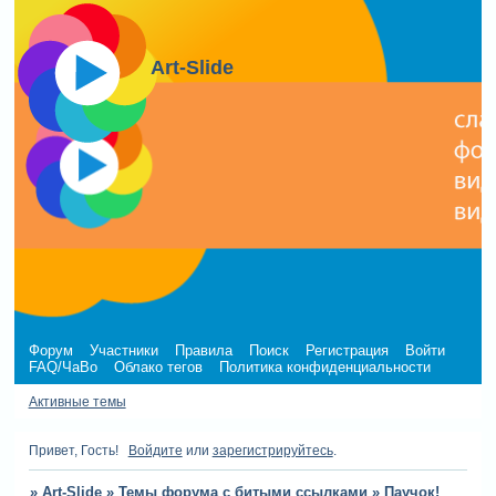
Art-Slide
Форум
Участники
Правила
Поиск
Регистрация
Войти
FAQ/ЧаВо
Облако тегов
Политика конфиденциальности
Активные темы
Привет, Гость!
Войдите
или
зарегистрируйтесь
.
»
Art-Slide
»
Темы форума с битыми ссылками
»
Паучок!