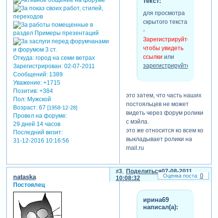
текст:
для просмотра
скрытого текста
-
Зарегистрируйтесь,
чтобы увидеть
ссылки
или
Откуда:
город на семи ветрах
зарегистрируйтесь
.
Зарегистрирован
: 02-07-2011
Сообщений:
1389
Уважение:
+1715
Позитив:
+384
это затем, что часть наших
Пол:
Мужской
постояльцев не может
Возраст:
67
[1958-12-28]
видеть через форум ролики
Провел на форуме:
с мэйла.
29 дней 14 часов
это же относится ко всем ко
Последний визит:
выкладывает ролики на
31-12-2016 10:16:56
mail.ru
3
Поделиться
07-08-2011
0
nataska
10:08:32
Постоялец
ирина69
написал(а):