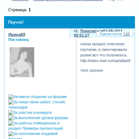
Страница:
1
Паучок!
1
Поделиться
07-08-2011
+10
Ирина69
06:51:27
Постоялец
сняла процесс плетения
паутинки, и смонтировала
ролик! вот что получилось.
http://video.mail.ru/mail/altair69/1
теги: разные