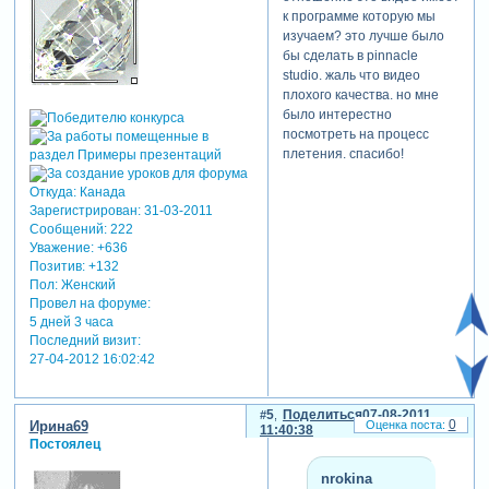
к программе которую мы
изучаем? это лучше было
бы сделать в pinnacle
studio. жаль что видео
плохого качества. но мне
было интерестно
посмотреть на процесс
плетения. спасибо!
Откуда:
Канада
Зарегистрирован
: 31-03-2011
Сообщений:
222
Уважение:
+636
Позитив:
+132
Пол:
Женский
Провел на форуме:
5 дней 3 часа
Последний визит:
27-04-2012 16:02:42
5
Поделиться
07-08-2011
0
Ирина69
11:40:38
Постоялец
nrokina