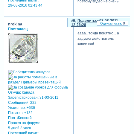
Последний визит:
поэтому видео не очень.
29-08-2016 02:43:44
[взломанный сайт]
6
Поделиться
07-08-2011
0
nrokina
12:26:28
Постоялец
аааа.. токда понятно... а
задумка действитель
классная!
Откуда:
Канада
Зарегистрирован
: 31-03-2011
Сообщений:
222
Уважение:
+636
Позитив:
+132
Пол:
Женский
Провел на форуме:
5 дней 3 часа
Последний визит: