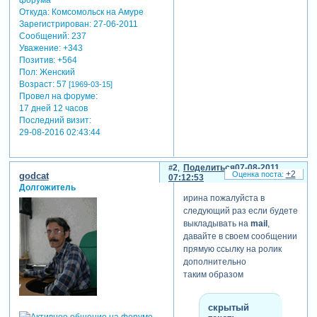
Откуда:
Комсомольск на Амуре
Зарегистрирован
: 27-06-2011
Сообщений:
237
Уважение:
+343
Позитив:
+564
Пол:
Женский
Возраст:
57
[1969-03-15]
Провел на форуме:
17 дней 12 часов
Последний визит:
29-08-2016 02:43:44
2
Поделиться
07-08-2011
+2
godcat
07:12:53
Долгожитель
ирина пожалуйста в
следующий раз если будете
выкладывать на
mail
,
давайте в своем сообщении
прямую ссылку на ролик
дополнительно
таким образом
скрытый