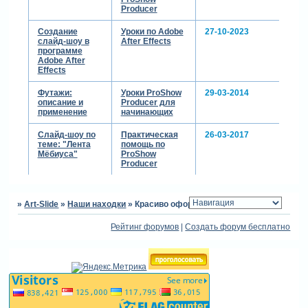
Producer
Создание
Уроки по Adobe
27-10-2023
слайд-шоу в
After Effects
программе
Adobe After
Effects
Футажи:
Уроки ProShow
29-03-2014
описание и
Producer для
применение
начинающих
Слайд-шоу по
Практическая
26-03-2017
теме: "Лента
помощь по
Мёбиуса"
ProShow
Producer
»
Art-Slide
»
Наши находки
»
Красиво оформленные имена
Рейтинг форумов
|
Создать форум бесплатно