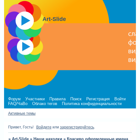
Art-Slide
Форум
Участники
Правила
Поиск
Регистрация
Войти
FAQ/ЧаВо
Облако тегов
Политика конфиденциальности
Активные темы
Привет, Гость!
Войдите
или
зарегистрируйтесь
.
»
Art-Slide
»
Наши находки
»
Красиво оформленные имена