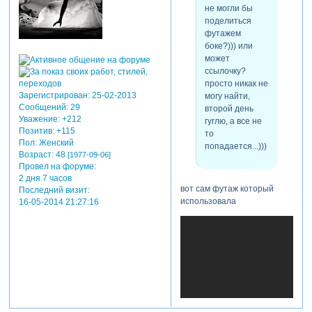
не могли бы
поделиться
футажем
боке?))) или
может
ссылочку?
просто никак не
Зарегистрирован
: 25-02-2013
могу найти,
Сообщений:
29
второй день
Уважение:
+212
гуглю, а все не
Позитив:
+115
то
Пол:
Женский
попадается...)))
Возраст:
48
[1977-09-06]
Провел на форуме:
2 дня 7 часов
вот сам футаж который
Последний визит:
использовала
16-05-2014 21:27:16