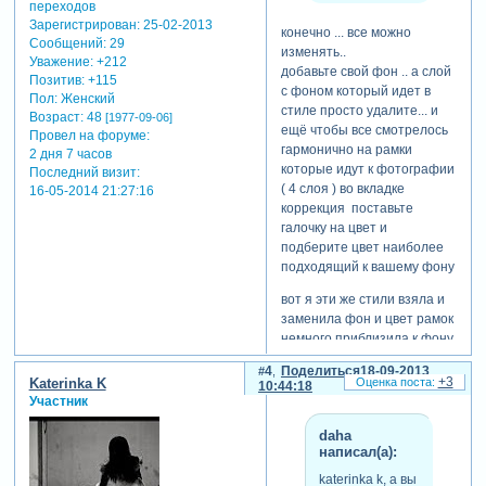
Зарегистрирован
: 25-02-2013
конечно ... все можно
Сообщений:
29
изменять..
Уважение:
+212
добавьте свой фон .. а слой
Позитив:
+115
с фоном который идет в
Пол:
Женский
стиле просто удалите... и
Возраст:
48
[1977-09-06]
ещё чтобы все смотрелось
Провел на форуме:
гармонично на рамки
2 дня 7 часов
которые идут к фотографии
Последний визит:
( 4 слоя ) во вкладке
16-05-2014 21:27:16
коррекция поставьте
галочку на цвет и
подберите цвет наиболее
подходящий к вашему фону
вот я эти же стили взяла и
заменила фон и цвет рамок
немного приблизила к фону
и вот что получилось..
4
Поделиться
18-09-2013
ps так как делала второпях
+3
Katerinka K
10:44:18
не подогнала фотографии
Участник
по размерам .. так что на
daha
это не обращайте
написал(а):
внимания..
katerinka k, а вы