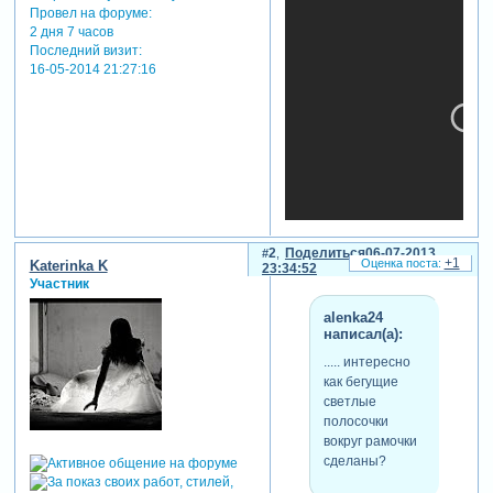
Провел на форуме:
2 дня 7 часов
Последний визит:
16-05-2014 21:27:16
2
Поделиться
06-07-2013
+1
Katerinka K
23:34:52
Участник
alenka24
написал(а):
..... интересно
как бегущие
светлые
полосочки
вокруг рамочки
сделаны?