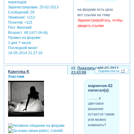
Зарегистрирован
: 25-02-2013
на форуме есть урок
Сообщений:
29
вот ссылка на тему
Уважение:
+212
Зарегистрируйтесь, чтобы
Позитив:
+115
увидеть ссылки
Пол:
Женский
Возраст:
48
[1977-09-06]
Провел на форуме:
2 дня 7 часов
скрытый
текст:
Последний визит:
16-05-2014 21:27:16
для просмотра
скрытого текста
-
3
Поделиться
06-07-2013
+7
Katerinka K
Зарегистрируйтесь,
23:43:08
Участник
чтобы увидеть
ссылки
или
маринчик-62
зарегистрируйтесь
.
написал(а):
........... а
цветовое
теги: стили proshow
решение
producer
остается таким
или можно
изменить?