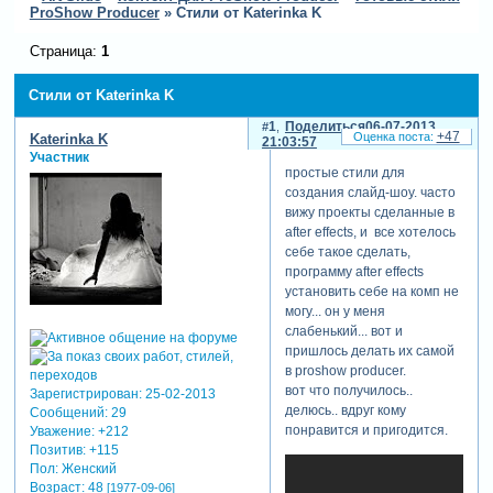
ProShow Producer
»
Стили от Katerinka K
Страница:
1
Стили от Katerinka K
1
Поделиться
06-07-2013
+47
Katerinka K
21:03:57
Участник
простые стили для
создания слайд-шоу. часто
вижу проекты сделанные в
after effects, и все хотелось
себе такое сделать,
программу after effects
установить себе на комп не
могу... он у меня
слабенький... вот и
пришлось делать их самой
в proshow producer.
вот что получилось..
Зарегистрирован
: 25-02-2013
делюсь.. вдруг кому
Сообщений:
29
понравится и пригодится.
Уважение:
+212
Позитив:
+115
Пол:
Женский
Возраст:
48
[1977-09-06]