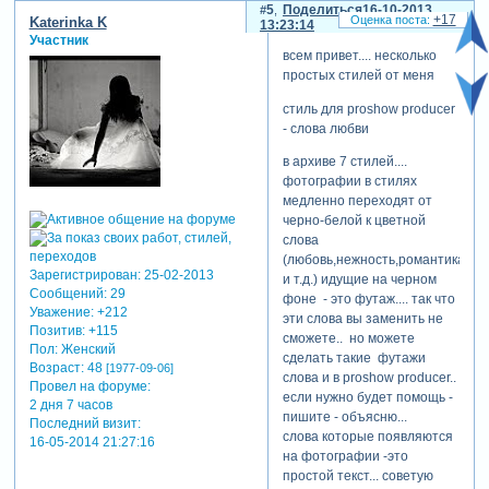
5
Поделиться
16-10-2013
+17
Katerinka K
13:23:14
Участник
всем привет.... несколько
простых стилей от меня
стиль для proshow producer
- слова любви
в архиве 7 стилей....
фотографии в стилях
медленно переходят от
скрытый
черно-белой к цветной
текст:
слова
для просмотра
(любовь,нежность,романтика
скрытого текста
Зарегистрирован
: 25-02-2013
и т.д.) идущие на черном
-
Сообщений:
29
фоне - это футаж.... так что
Зарегистрируйтесь,
Уважение:
+212
эти слова вы заменить не
чтобы увидеть
Позитив:
+115
сможете.. но можете
ссылки
или
Пол:
Женский
сделать такие футажи
Возраст:
48
зарегистрируйтесь
.
[1977-09-06]
слова и в proshow producer..
Провел на форуме:
если нужно будет помощь -
2 дня 7 часов
пишите - объясню...
Последний визит:
отредактировано katerinka k
слова которые появляются
16-05-2014 21:27:16
(18-09-2013 12:58:08)
на фотографии -это
простой текст... советую