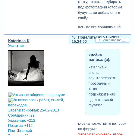
контур текста подбирать
под фотографии которые
будут вами добавлены в
слайд...
чуть позже добавлю ещё
один вариант этих стилей
6
Поделиться
17-10-2013
но не на черном фоне
+1
Katerinka K
15:24:00
буду... а на фоне размытой
Участник
основной фотографии...
кисёна
написал(а):
katerinka k
очень
заинтересовал
прозрачный
текст.
подскажите как
сделать такой
футаж?
Зарегистрирован
: 25-02-2013
Сообщений:
29
Уважение:
+212
кисёна посмотрите вот урок
Позитив:
+115
на форуме
Пол:
Женский
Зарегистрируйтесь, чтобы