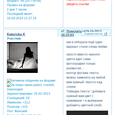
Возраст:
48
[1977-09-06]
увидеть ссылки
Провел на форуме:
2 дня 7 часов
Последний визит:
скрытый
16-05-2014 21:27:16
текст:
для просмотра
скрытого текста
7
Поделиться
19-10-2013
+9
Katerinka K
16:33:03
-
Участник
Зарегистрируйтесь,
как и обещала ещё один
чтобы увидеть
вариант стиля слова любви.
ссылки
или
зарегистрируйтесь
.
просто вместо черного
цвета идет сама
фотография только
размытая....
контур футажа текста
можно заменить на любой
вам нужный -просто над
слоем
"обводка текста " добавьте
Зарегистрирован
: 25-02-2013
нужный вам цвет (
Сообщений:
29
нажимаем + и выбираем
Уважение:
+212
добавить цветной слой)
Позитив:
+115
Пол:
Женский