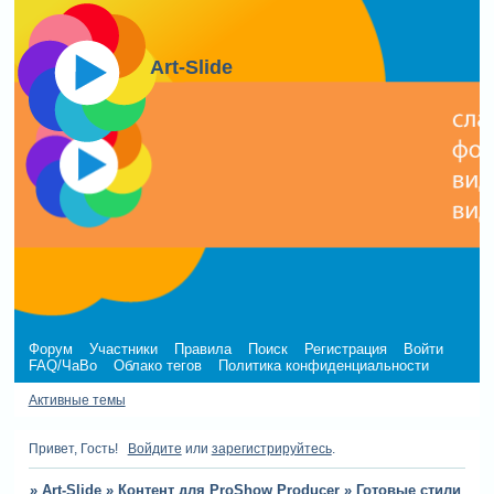
Art-Slide
Форум
Участники
Правила
Поиск
Регистрация
Войти
FAQ/ЧаВо
Облако тегов
Политика конфиденциальности
Активные темы
Привет, Гость!
Войдите
или
зарегистрируйтесь
.
»
Art-Slide
»
Контент для ProShow Producer
»
Готовые стили