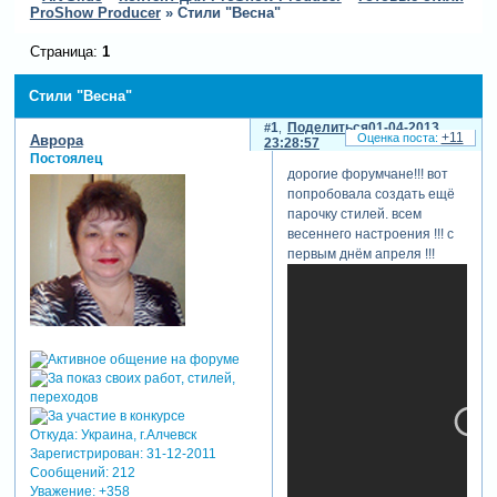
ProShow Producer
»
Стили "Весна"
Страница:
1
Стили "Весна"
1
Поделиться
01-04-2013
+11
Аврора
23:28:57
Постоялец
дорогие форумчане!!! вот
попробовала создать ещё
парочку стилей. всем
весеннего настроения !!! с
первым днём апреля !!!
Откуда:
Украина, г.Алчевск
Зарегистрирован
: 31-12-2011
Сообщений:
212
Уважение:
+358