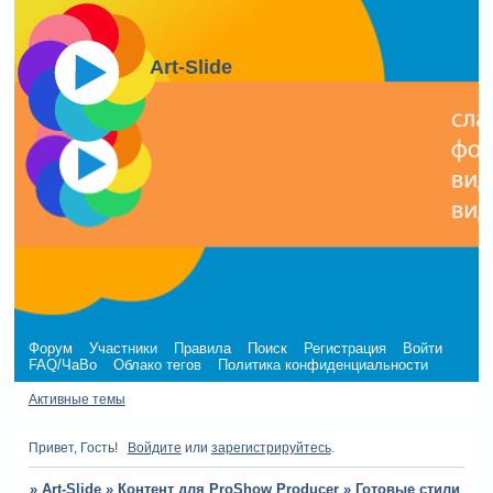
Art-Slide
Форум
Участники
Правила
Поиск
Регистрация
Войти
FAQ/ЧаВо
Облако тегов
Политика конфиденциальности
Активные темы
Привет, Гость!
Войдите
или
зарегистрируйтесь
.
»
Art-Slide
»
Контент для ProShow Producer
»
Готовые стили