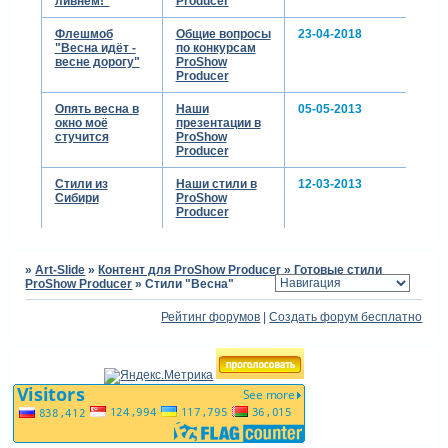
ливнем!"
Producer
скрытый
текст:
Флешмоб
Общие вопросы
23-04-2018
"Весна идёт -
по конкурсам
для просмотра
весне дорогу"
ProShow
скрытого текста
Producer
-
Зарегистрируйтесь,
Опять весна в
Наши
05-05-2013
окно моё
презентации в
чтобы увидеть
стучится
ProShow
ссылки
или
Producer
зарегистрируйтесь
.
Стили из
Наши стили в
12-03-2013
Сибири
ProShow
Producer
отредактировано аврора
(01-04-2013 23:38:26)
»
Art-Slide
»
Контент для ProShow Producer
»
Готовые стили
ProShow Producer
»
Стили "Весна"
Рейтинг форумов
|
Создать форум бесплатно