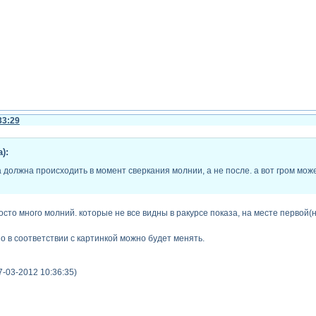
33:29
):
должна происходить в момент сверкания молнии, а не после. а вот гром може
росто много молний. которые не все видны в ракурсе показа, на месте первой(
 но в соответствии с картинкой можно будет менять.
7-03-2012 10:36:35)