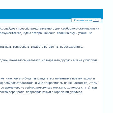
+13
их слайдов с грозой, представленного для свободного скачивания на
 разумеется же, идею автора шаблона, спасибо ему и уважение
крывать, копировать, в работу вставлять, пересохранять...
одной показалось маловато, но вырезать другую себя не уговорила,
не гляну, как это будет выглядеть, вставленным в презентацию. и
о) слайдах отработала, и мне понравилось, но не настолько, чтобы
 со временем, не сейчас, потому как уже жутко хотелось спать) три
 просто перебрала, поправила ключи в коррекции, усилила