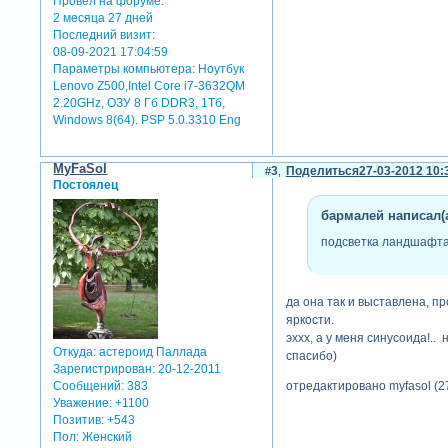
Провел на форуме:
2 месяца 27 дней
Последний визит:
08-09-2021 17:04:59
Параметры компьютера:
Ноутбук
Lenovo Z500,Intel Core i7-3632QM
2.20GHz, ОЗУ 8 Гб DDR3, 1Тб,
Windows 8(64). PSP 5.0.3310 Eng
MyFaSol
3
Поделиться
27-03-2012 10:
Постоялец
бармалей написал(а
подсветка ландшафта 
да она так и выставлена, п
яркости.
эххх, а у меня синусоида!..
Откуда:
астероид Паллада
спасибо)
Зарегистрирован
: 20-12-2011
Сообщений:
383
отредактировано myfasol (2
Уважение:
+1100
Позитив:
+543
Пол:
Женский