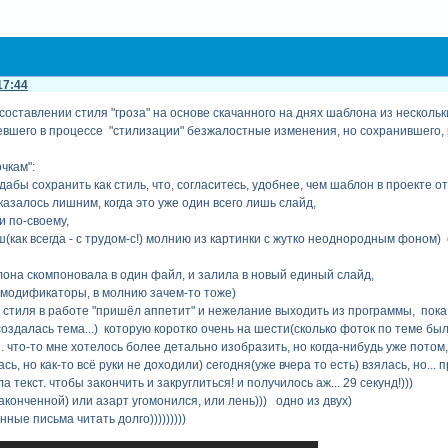
17:44
составлении стиля "гроза" на основе скачанного на днях шаблона из нескольк
евшего в процессе "стилизации" безжалостные изменения, но сохранившего,
чкам":
дабы сохранить как стиль, что, согласитесь, удобнее, чем шаблон в проекте от
 оказалось лишним, когда это уже один всего лишь слайд,
и по-своему,
(как всегда - с трудом-с!) молнию из картинки с жутко неоднородным фоном) 
лона скомпоновала в один файл, и залила в новый единый слайд,
 модификаторы, в молнию зачем-то тоже)
о стиля в работе "пришёл аппетит" и нежелание выходить из программы, пока 
создалась тема...) которую коротко очень на шести(сколько фоток по теме был
 что-то мне хотелось более детально изобразить, но когда-нибудь уже потом,
ь, но как-то всё руки не доходили) сегодня(уже вчера то есть) взялась, но...
 текст. чтобы закончить и закруглиться! и получилось аж... 29 секунд!)))
аконченной) или азарт угомонился, или лень))) одно из двух)
ные письма читать долго)))))))))