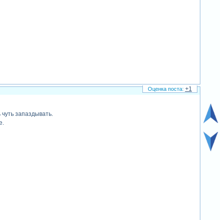
+1
 чуть запаздывать.
е.