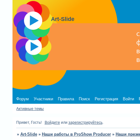
Art-Slide
Форум
Участники
Правила
Поиск
Регистрация
Войти
Активные темы
Привет, Гость!
Войдите
или
зарегистрируйтесь
.
»
Art-Slide
»
Наши работы в ProShow Producer
»
Наши презе