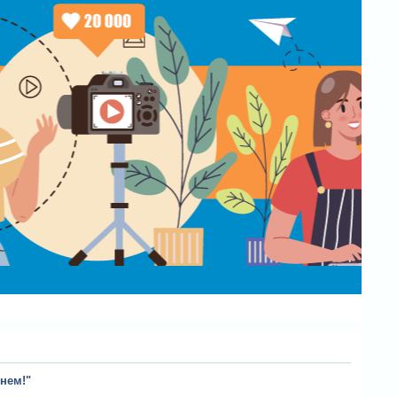
нем!"