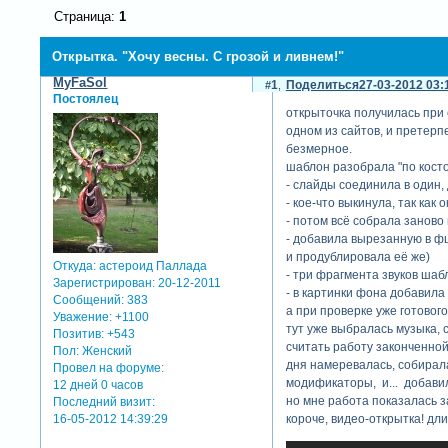
Страница:
1
Открытка. "Хочу весны. С грозой и ливнем!"
MyFaSol
1
Поделиться
27-03-2012 03:
Постоялец
открыточка получилась при 
одном из сайтов, и претерп
безмерное.
шаблон разобрала "по косто
- слайды соединила в один, 
- кое-что выкинула, так как
- потом всё собрала заново 
- добавила вырезанную в фш
и продублировала её же)
Откуда:
астероид Паллада
- три фрагмента звуков шаб
Зарегистрирован
: 20-12-2011
- в картинки фона добавила
Сообщений:
383
а при проверке уже готовог
Уважение:
+1100
тут уже выбралась музыка, 
Позитив:
+543
считать работу законченной.
Пол:
Женский
дня намеревалась, собиралас
Провел на форуме:
модификаторы, и... добавила
12 дней 0 часов
но мне работа показалась з
Последний визит:
16-05-2012 14:39:29
короче, видео-открытка! длин