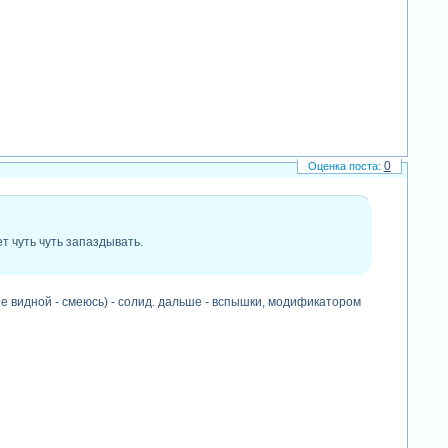
0
т чуть чуть запаздывать.
не видной - смеюсь) - солид. дальше - вспышки, модификатором