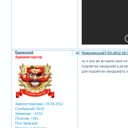
Бармалей
2
Поделиться
27-03-2012 10:
Администратор
но я все же вставлю свои пят
подсветка ландшафта должна
для подсветки ландшафта лу
в ролике все фотографии св
в работе один переход - ск
стиль с грозой для скачива
Зарегистрирован
: 19-04-2011
теги: времена года.весна
Сообщений:
5010
Уважение:
+3152
Позитив:
+381
Пол:
Мужской