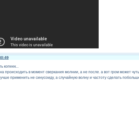
30:49
ь копеек...
 происходить в момент сверкания молнии, а не после. а вот гром может чуть
чше применить не синусоиду, а случайную волну и частоту сделать побольш
ои, собственные, все фотались в один день.
ачанный, остальные базовые.
ния выложу)