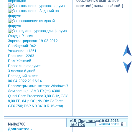
бесконечную фантазию и
позитив! [взломанный сайт]
Откуда:
Россия
Зарегистрирован
: 19-03-2012
Сообщений:
942
Уважение:
+1351
Позитив:
+2263
Пол:
Женский
Провел на форуме:
3 месяца 6 дней
Последний визит:
06-04-2022 21:16:14
Параметры компьютера:
Windows 7
Дом.расшир., AMD FX(tm)-4300
Quad-Core Processor 3,80 GHz, ОЗУ
8,00 ГБ, 64-р.ОС; NVIDIA GeForce
GTX 750; PSP 6.0.3410 RUS стац.
15
Поделиться
19-03-2013
0
Nelly2706
16:01:24
Долгожитель