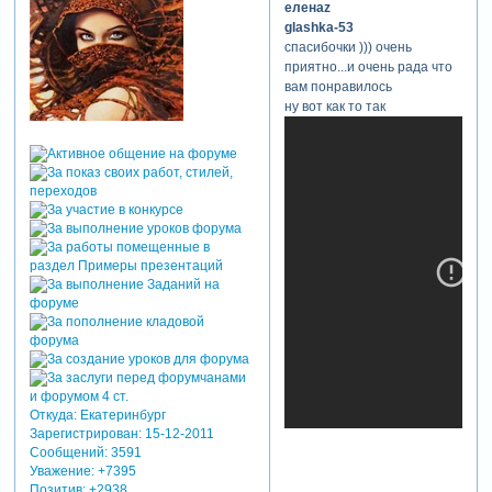
еленаz
glashka-53
спасибочки ))) очень
приятно...и очень рада что
вам понравилось
ну вот как то так
Откуда:
Екатеринбург
Зарегистрирован
: 15-12-2011
Сообщений:
3591
Уважение:
+7395
Позитив:
+2938