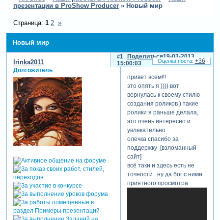
презентации в ProShow Producer
»
Новый мир
Страница:
1
2
»
Новый мир
1
Поделиться
19-03-2013
+36
Irinka2011
15:00:03
Долгожитель
привет всем!!!
это опять я )))) вот
вернулась к своему стилю
создания роликов ) такие
ролики я раньше делала,
это очень интересно и
увлекательно
олечка спасибо за
поддержку [взломанный
сайт]
всё таки и здесь есть не
точности...ну да бог с ними
приятного просмотра