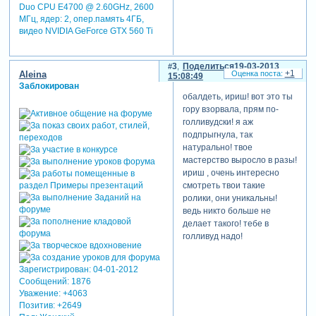
Duo CPU E4700 @ 2.60GHz, 2600
МГц, ядер: 2, опер.память 4ГБ,
видео NVIDIA GeForce GTX 560 Ti
3
Поделиться
19-03-2013
+1
Aleina
15:08:49
Заблокирован
обалдеть, ириш! вот это ты
гору взорвала, прям по-
голливудски! я аж
подпрыгнула, так
натурально! твое
мастерство выросло в разы!
ириш , очень интересно
смотреть твои такие
ролики, они уникальны!
ведь никто больше не
делает такого! тебе в
голливуд надо!
Зарегистрирован
: 04-01-2012
Сообщений:
1876
Уважение:
+4063
Позитив:
+2649