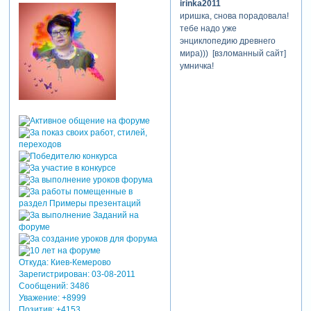
irinka2011
иришка, снова порадовала!
тебе надо уже
энциклопедию древнего
мира))) [взломанный сайт]
умничка!
Откуда:
Киев-Кемерово
Зарегистрирован
: 03-08-2011
Сообщений:
3486
Уважение:
+8999
Позитив:
+4153