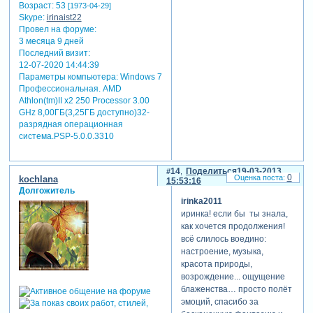
Возраст:
53
[1973-04-29]
Skype:
irinaist22
Провел на форуме:
3 месяца 9 дней
Последний визит:
12-07-2020 14:44:39
Параметры компьютера:
Windows 7
Профессиональная. AMD
Athlon(tm)II x2 250 Processor 3.00
GHz 8,00ГБ(3,25ГБ доступно)32-
разрядная операционная
система.PSP-5.0.0.3310
14
Поделиться
19-03-2013
0
kochlana
15:53:16
Долгожитель
irinka2011
иринка! если бы ты знала,
как хочется продолжения!
всё слилось воедино:
настроение, музыка,
красота природы,
возрождение... ощущение
блаженства… просто полёт
эмоций, спасибо за