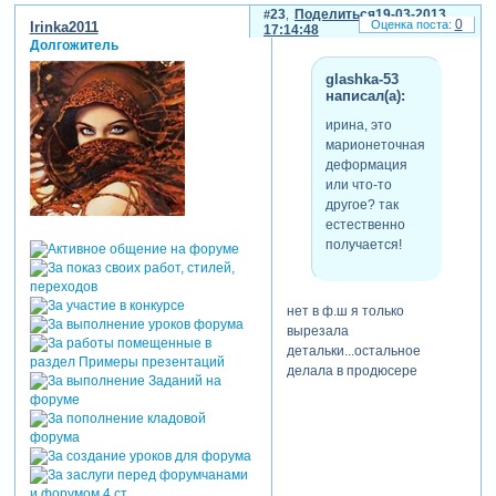
23
Поделиться
19-03-2013
0
Irinka2011
17:14:48
Долгожитель
glashka-53
написал(а):
ирина, это
марионеточная
деформация
или что-то
другое? так
естественно
получается!
нет в ф.ш я только
вырезала
детальки...остальное
делала в продюсере