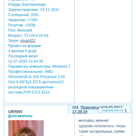
Откуда:
Екатеринбург
Зарегистрирован
: 15-12-2011
Сообщений:
3591
Уважение:
+7395
Позитив:
+2938
Пол:
Женский
Возраст:
53
[1973-04-29]
Skype:
irinaist22
Провел на форуме:
3 месяца 9 дней
Последний визит:
12-07-2020 14:44:39
Параметры компьютера:
Windows 7
Профессиональная. AMD
Athlon(tm)II x2 250 Processor 3.00
GHz 8,00ГБ(3,25ГБ доступно)32-
разрядная операционная
система.PSP-5.0.0.3310
24
Поделиться
19-03-2013
0
caregor
17:30:19
Долгожитель
молодец, иринка!
здорово получилось. тигры
такие натуральные, прямо