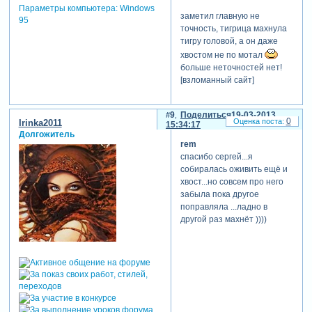
Параметры компьютера:
Windows
заметил главную не
95
точность, тигрица махнула
тигру головой, а он даже
хвостом не по мотал
больше неточностей нет!
[взломанный сайт]
9
Поделиться
19-03-2013
0
Irinka2011
15:34:17
Долгожитель
rem
спасибо сергей...я
собиралась оживить ещё и
хвост...но совсем про него
забыла пока другое
поправляла ...ладно в
другой раз махнёт ))))