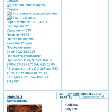
Зарегистрирован
: 29-04-2011
Сообщений:
2203
Уважение:
+4045
Позитив:
+5824
Провел на форуме:
2 месяца 12 дней
Последний визит:
24-06-2022 18:50:03
Параметры компьютера:
Процессор: Intel(R) Core(TM) i7-
8700K CPU @ 3.70GHz,ОЗУ 16,00
ГБ, видеокарта NVIDIA GeForce GTX
1070,8Gb Windows10 Pro, 64-
разрядная, ProShow Producer
9.0.3797
20
Поделиться
19-03-2013
+3
Irinka2011
16:57:31
Долгожитель
kochlana
nelly2706