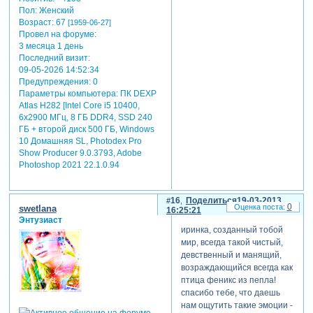
Пол:
Женский
Возраст:
67
[1959-06-27]
Провел на форуме:
3 месяца 1 день
Последний визит:
09-05-2026 14:52:34
Предупреждения:
0
Параметры компьютера:
ПК DEXP
Atlas H282 [Intel Core i5 10400,
6x2900 МГц, 8 ГБ DDR4, SSD 240
ГБ + второй диск 500 ГБ, Windows
10 Домашняя SL, Photodex Pro
Show Producer 9.0.3793, Adobe
Photoshop 2021 22.1.0.94
16
Поделиться
19-03-2013
0
swetlana
16:25:21
Энтузиаст
иринка, созданный тобой
мир, всегда такой чистый,
девственный и манящий,
возраждающийся всегда как
птица феникс из пепла!
спасибо тебе, что даешь
нам ощутить такие эмоции -