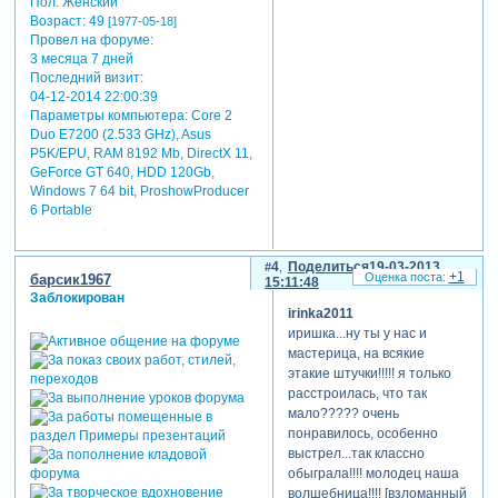
Пол:
Женский
Возраст:
49
[1977-05-18]
Провел на форуме:
3 месяца 7 дней
Последний визит:
04-12-2014 22:00:39
Параметры компьютера:
Core 2
Duo E7200 (2.533 GHz), Asus
P5K/EPU, RAM 8192 Mb, DirectX 11,
GeForce GT 640, HDD 120Gb,
Windows 7 64 bit, ProshowProducer
6 Portable
4
Поделиться
19-03-2013
+1
барсик1967
15:11:48
Заблокирован
irinka2011
иришка...ну ты у нас и
мастерица, на всякие
этакие штучки!!!!! я только
расстроилась, что так
мало????? очень
понравилось, особенно
выстрел...так классно
обыграла!!!! молодец наша
волшебница!!!! [взломанный