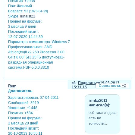
Позитив:
+2938
Пол:
Женский
Возраст:
53
[1973-04-29]
Skype:
irinaist22
Провел на форуме:
3 месяца 9 дней
Последний визит:
12-07-2020 14:44:39
Параметры компьютера:
Windows 7
Профессиональная. AMD
Athlon(tm)II x2 250 Processor 3.00
GHz 8,00ГБ(3,25ГБ доступно)32-
разрядная операционная
система.PSP-5.0.0.3310
8
Поделиться
19-03-2013
+2
Rem
15:31:15
Долгожитель
Зарегистрирован
: 07-04-2011
irinka2011
Сообщений:
3919
написал(а):
Уважение:
+1448
всё таки и здесь
Позитив:
+584
есть не
Провел на форуме:
2 месяца 20 дней
точности...
Последний визит:
20-10-2013 10:55:11