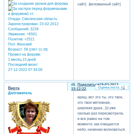
сайт] [взломанный сайт]
Откуда:
Смоленская область
Зарегистрирован
: 23-02-2012
Сообщений:
3228
Уважение:
+6501
Позитив:
+2521
Пол:
Женский
Возраст:
58
[1967-12-28]
Провел на форуме:
1 месяц 15 дней
Последний визит:
27-12-2022 07:34:00
5
Поделиться
19-03-2013
+1
Вирта
15:12:22
Долгожитель
ириш, вот это ты, это твое,
это твоя мятежная,
широкая душа...))) уже
сколько раз пересмотрела,
и все равно на том
моменте, как очищается
небо, начинаю волноваться.