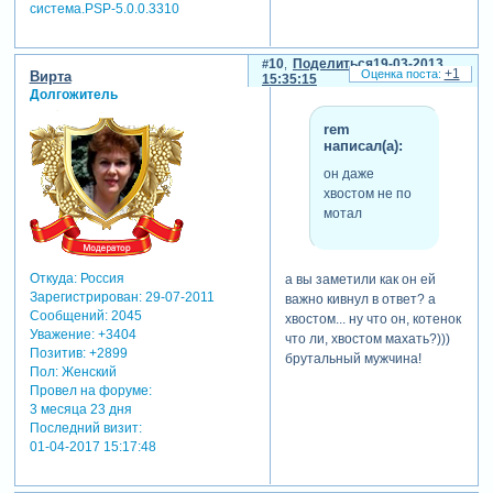
система.PSP-5.0.0.3310
10
Поделиться
19-03-2013
+1
Вирта
15:35:15
Долгожитель
rem
написал(а):
он даже
хвостом не по
мотал
Откуда:
Россия
а вы заметили как он ей
Зарегистрирован
: 29-07-2011
важно кивнул в ответ? а
Сообщений:
2045
хвостом... ну что он, котенок
Уважение:
+3404
что ли, хвостом махать?)))
Позитив:
+2899
брутальный мужчина!
Пол:
Женский
Провел на форуме:
3 месяца 23 дня
Последний визит:
01-04-2017 15:17:48