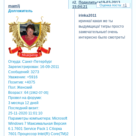
2
Поделиться
19-03-2013
+1
mamlj
15:04:21
Долгожитель
irinka2011
иринка! какая же ты
выдумщица! тигры просто
замечательные! очень
интересно было смотреть!
Откуда:
Санкт-Петербург
Зарегистрирован
: 16-09-2011
Сообщений:
3273
Уважение:
+5916
Позитив:
+4075
Пол:
Женский
Возраст:
64
[1962-07-05]
Провел на форуме:
3 месяца 12 дней
Последний визит:
25-11-2020 11:01:10
Параметры компьютера:
Microsoft
Windows 7 Максимальная Версия
6.1.7601 Service Pack 1 Сборка
7601 Процессор Intel(R) Core(TM)2