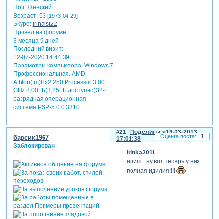
Пол:
Женский
Возраст:
53
[1973-04-29]
Skype:
irinaist22
Провел на форуме:
3 месяца 9 дней
Последний визит:
12-07-2020 14:44:39
Параметры компьютера:
Windows 7
Профессиональная. AMD
Athlon(tm)II x2 250 Processor 3.00
GHz 8,00ГБ(3,25ГБ доступно)32-
разрядная операционная
система.PSP-5.0.0.3310
21
Поделиться
19-03-2013
+1
барсик1967
17:01:38
Заблокирован
irinka2011
ириш...ну вот теперь у них
полная идилия!!!!