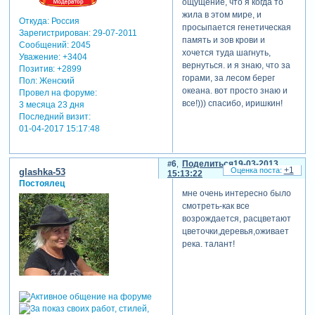
ощущение, что я когда то
жила в этом мире, и
Откуда:
Россия
просыпается генетическая
Зарегистрирован
: 29-07-2011
память и зов крови и
Сообщений:
2045
хочется туда шагнуть,
Уважение:
+3404
вернуться. и я знаю, что за
Позитив:
+2899
горами, за лесом берег
Пол:
Женский
океана. вот просто знаю и
Провел на форуме:
все!))) спасибо, иришкин!
3 месяца 23 дня
Последний визит:
01-04-2017 15:17:48
6
Поделиться
19-03-2013
+1
glashka-53
15:13:22
Постоялец
мне очень интересно было
смотреть-как все
возрождается, расцветают
цветочки,деревья,оживает
река. талант!