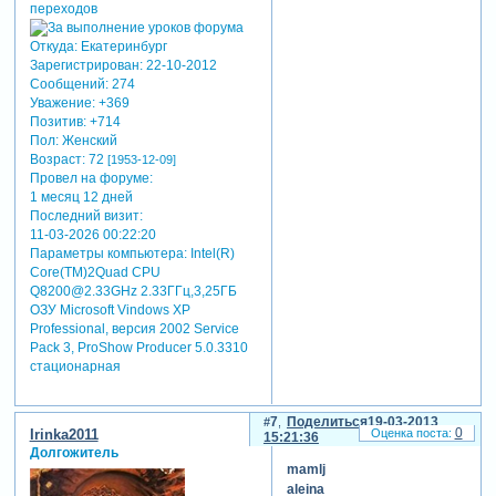
Откуда:
Екатеринбург
Зарегистрирован
: 22-10-2012
Сообщений:
274
Уважение:
+369
Позитив:
+714
Пол:
Женский
Возраст:
72
[1953-12-09]
Провел на форуме:
1 месяц 12 дней
Последний визит:
11-03-2026 00:22:20
Параметры компьютера:
Intel(R)
Core(TM)2Quad CPU
Q8200@2.33GHz 2.33ГГц,3,25ГБ
ОЗУ Microsoft Vindows XP
Professional, версия 2002 Service
Pack 3, ProShow Producer 5.0.3310
стационарная
7
Поделиться
19-03-2013
0
Irinka2011
15:21:36
Долгожитель
mamlj
aleina