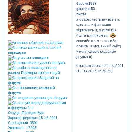
барсик1967
glashka-53
вирта
я с удовольствием всё это
сделала и фантазия
вернулась ))) я сама как
будто возрадилась
спасибо всем ...спасибо
олечка [взломанный сайт]
у меня самые классные
друзья )))
отредактировано irinka2011
(19-03-2013 15:30:29)
Откуда:
Екатеринбург
Зарегистрирован
: 15-12-2011
Сообщений:
3591
Уважение:
+7395