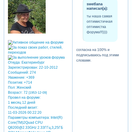
swetlana
написал(а):
ты наша самая
оптимистичная
оптимистка
форума!!!))))
согласна на 100% и
подписываюсь под этими
словами.
Откуда:
Екатеринбург
Зарегистрирован
: 22-10-2012
Сообщений:
274
Уважение:
+369
Позитив:
+714
Пол:
Женский
Возраст:
72
[1953-12-09]
Провел на форуме:
1 месяц 12 дней
Последний визит:
11-03-2026 00:22:20
Параметры компьютера:
Intel(R)
Core(TM)2Quad CPU
Q8200@2.33GHz 2.33ГГц,3,25ГБ