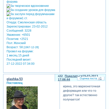
Откуда:
Смоленская область
Зарегистрирован
: 23-02-2012
Сообщений:
3228
Уважение:
+6501
Позитив:
+2521
Пол:
Женский
Возраст:
58
[1967-12-28]
Провел на форуме:
1 месяц 15 дней
Последний визит:
27-12-2022 07:34:00
22
Поделиться
19-03-2013
+1
glashka-53
17:06:44
Постоялец
ирина, это марионеточная
деформация или что-то
другое? так естественно
получается!