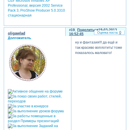
ОЗУ Microsoft Vindows XP
Professional, версия 2002 Service
Pack 3, ProShow Producer 5.0.3310
стационарная
19
Поделиться
19-03-2013
0
oligawlad
16:52:45
Долгожитель
ну и фантазия!!! да ещё и
так красиво воплотить! тоже
показалось маловато!