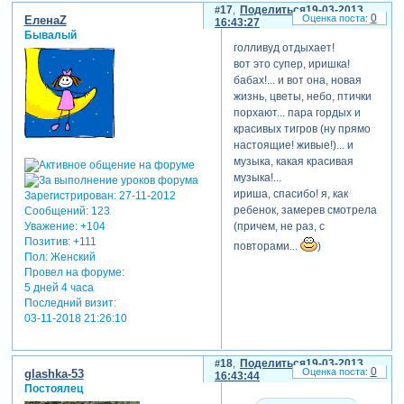
17
Поделиться
19-03-2013
0
ЕленаZ
16:43:27
Бывалый
голливуд отдыхает!
вот это супер, иришка!
бабах!... и вот она, новая
жизнь, цветы, небо, птички
порхают... пара гордых и
красивых тигров (ну прямо
настоящие! живые!)... и
музыка, какая красивая
музыка!...
ириша, спасибо! я, как
Зарегистрирован
: 27-11-2012
ребенок, замерев смотрела
Сообщений:
123
Уважение:
+104
(причем, не раз, с
Позитив:
+111
повторами...
)
Пол:
Женский
Провел на форуме:
5 дней 4 часа
Последний визит:
03-11-2018 21:26:10
18
Поделиться
19-03-2013
0
glashka-53
16:43:44
Постоялец