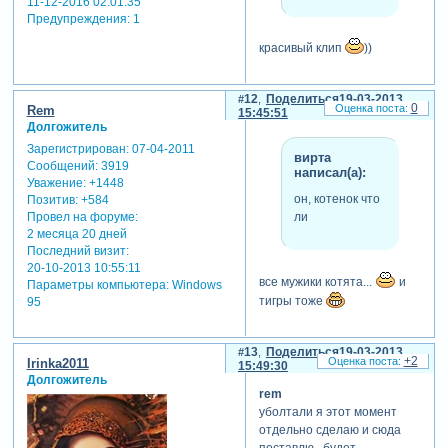
11-12-2016 02:01:35
Предупреждения:
1
красивый клип
))
12
Поделиться
19-03-2013
0
Rem
15:45:51
Долгожитель
Зарегистрирован
: 07-04-2011
вирта
Сообщений:
3919
написал(а):
Уважение:
+1448
он, котенок что
Позитив:
+584
ли
Провел на форуме:
2 месяца 20 дней
Последний визит:
20-10-2013 10:55:11
все мужики котята...
и
Параметры компьютера:
Windows
тигры тоже
95
13
Поделиться
19-03-2013
+2
Irinka2011
15:49:30
Долгожитель
rem
уболтали я этот момент
отдельно сделаю и сюда