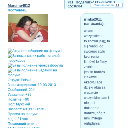
11
Поделиться
19-03-2013
+1
Marcino4012
15:36:04
Постоялец
irinka2011
написал(а):
witam
wszystkich!
to znowu ja)))) to
się wrócił do
swojego stylu
tworzenia
filmów) te filmy
zrobiłem,
jest to bardzo
ciekawe i
Откуда:
Polska
ekscytujące
Зарегистрирован
: 10-03-2013
dzięki olga za
Сообщений:
214
wsparcie
Уважение:
+89
wszystkim sam i
Позитив:
+90
nie jest
Пол:
Мужской
dokładnie ...
Возраст:
49
[1976-12-31]
dobrze, bóg z
Провел на форуме:
nimi miłego
4 дня 21 час
oglądania
Последний визит: