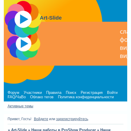
Art-Slide
Форум
Участники
Правила
Поиск
Регистрация
Войти
FAQ/ЧаВо
Облако тегов
Политика конфиденциальности
Активные темы
Привет, Гость!
Войдите
или
зарегистрируйтесь
.
»
Art-Slide
»
Наши работы в ProShow Producer
»
Наши