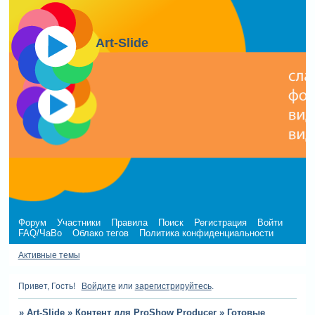
Art-Slide
Форум
Участники
Правила
Поиск
Регистрация
Войти
FAQ/ЧаВо
Облако тегов
Политика конфиденциальности
Активные темы
Привет, Гость!
Войдите
или
зарегистрируйтесь
.
»
Art-Slide
»
Контент для ProShow Producer
»
Готовые