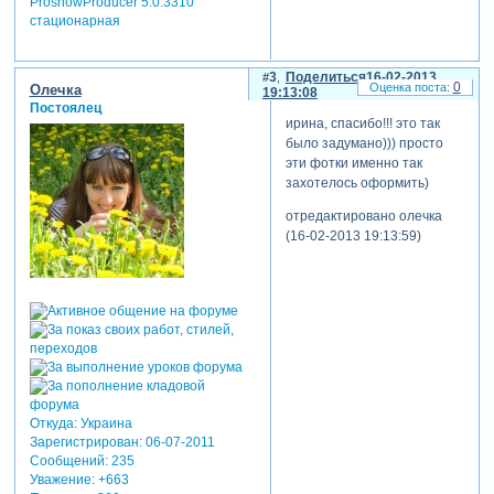
ProshowProducer 5.0.3310
стационарная
3
Поделиться
16-02-2013
0
Олечка
19:13:08
Постоялец
ирина, спасибо!!! это так
было задумано))) просто
эти фотки именно так
захотелось оформить)
отредактировано олечка
(16-02-2013 19:13:59)
Откуда:
Украина
Зарегистрирован
: 06-07-2011
Сообщений:
235
Уважение:
+663