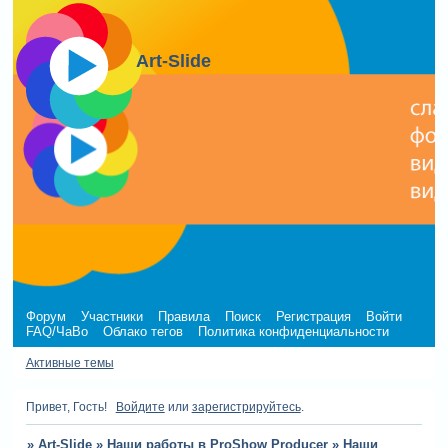
Art-Slide
Форум
Участники
Правила
Поиск
Регистрация
Войти
FAQ/ЧаВо
Облако тегов
Политика конфиденциальности
Активные темы
Привет, Гость!
Войдите
или
зарегистрируйтесь
.
»
Art-Slide
»
Наши работы в ProShow Producer
»
Наши