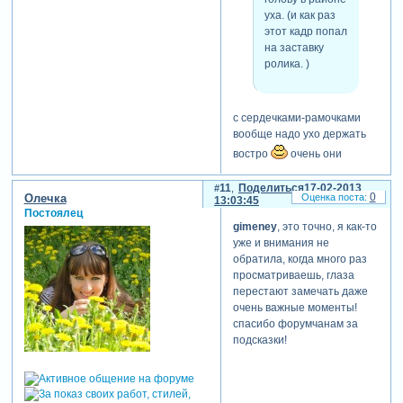
уха. (и как раз
этот кадр попал
на заставку
ролика. )
с сердечками-рамочками
вообще надо ухо держать
востро
очень они
коварные, часто ожидания
и результат совсем разные
11
Поделиться
17-02-2013
0
Олечка
13:03:45
получаются.
Постоялец
gimeney
, это точно, я как-то
уже и внимания не
обратила, когда много раз
просматриваешь, глаза
перестают замечать даже
очень важные моменты!
спасибо форумчанам за
подсказки!