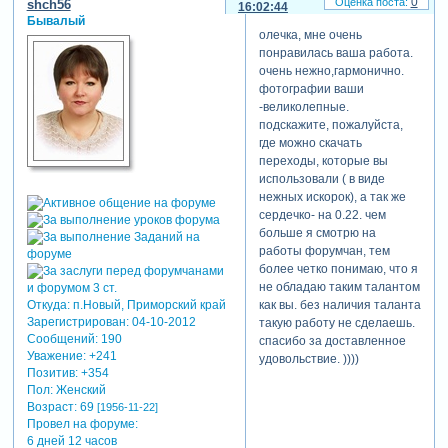
0
shch56
16:02:44
Бывалый
олечка, мне очень
понравилась ваша работа.
очень нежно,гармонично.
фотографии ваши
-великолепные.
подскажите, пожалуйста,
где можно скачать
переходы, которые вы
использовали ( в виде
нежных искорок), а так же
сердечко- на 0.22. чем
больше я смотрю на
работы форумчан, тем
более четко понимаю, что я
не обладаю таким талантом
Откуда:
п.Новый, Приморский край
как вы. без наличия таланта
Зарегистрирован
: 04-10-2012
такую работу не сделаешь.
Сообщений:
190
спасибо за доставленное
Уважение:
+241
удовольствие. ))))
Позитив:
+354
Пол:
Женский
Возраст:
69
[1956-11-22]
Провел на форуме:
6 дней 12 часов