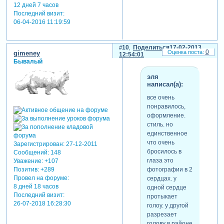
12 дней 7 часов
Последний визит:
06-04-2016 11:19:59
10
Поделиться
17-02-2013
0
gimeney
12:54:01
Бывалый
эля
написал(а):
все очень
понравилось,
оформление.
стиль. но
единственное
что очень
Зарегистрирован
: 27-12-2011
бросилось в
Сообщений:
148
глаза это
Уважение:
+107
фотографии в 2
Позитив:
+289
Провел на форуме:
сердцах. у
8 дней 18 часов
одной сердце
Последний визит:
протыкает
26-07-2018 16:28:30
голоу. у другой
разрезает
голову в районе