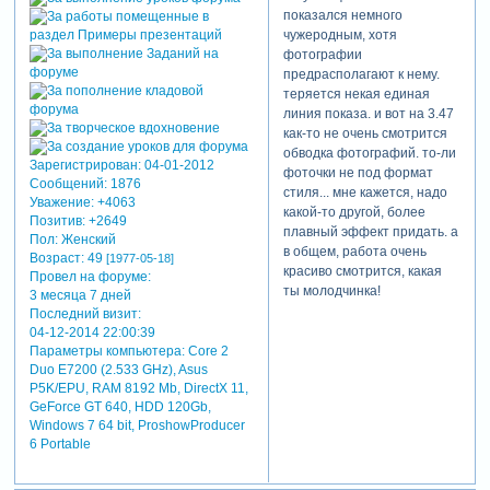
показался немного
чужеродным, хотя
фотографии
предрасполагают к нему.
теряется некая единая
линия показа. и вот на 3.47
как-то не очень смотрится
обводка фотографий. то-ли
Зарегистрирован
: 04-01-2012
фоточки не под формат
Сообщений:
1876
стиля... мне кажется, надо
Уважение:
+4063
какой-то другой, более
Позитив:
+2649
плавный эффект придать. а
Пол:
Женский
в общем, работа очень
Возраст:
49
[1977-05-18]
красиво смотрится, какая
Провел на форуме:
ты молодчинка!
3 месяца 7 дней
Последний визит:
04-12-2014 22:00:39
Параметры компьютера:
Core 2
Duo E7200 (2.533 GHz), Asus
P5K/EPU, RAM 8192 Mb, DirectX 11,
GeForce GT 640, HDD 120Gb,
Windows 7 64 bit, ProshowProducer
6 Portable