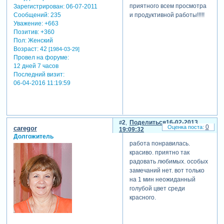
приятного всем просмотра
Зарегистрирован
: 06-07-2011
Сообщений:
235
и продуктивной работы!!!!!
Уважение:
+663
Позитив:
+360
Пол:
Женский
Возраст:
42
[1984-03-29]
Провел на форуме:
12 дней 7 часов
Последний визит:
06-04-2016 11:19:59
2
Поделиться
16-02-2013
0
caregor
19:09:32
Долгожитель
работа понравилась.
красиво. приятно так
радовать любимых. особых
замечаний нет. вот только
на 1 мин неожиданный
голубой цвет среди
красного.