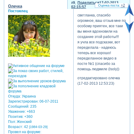
9
Поделиться
17-02-2013
+2
Олечка
02:15:57
Постоялец
светланка, спасибо
огромное, ваш отзыв мне по
особому приятен, все таки
вы меня вдохновили на
создание этой работы!!!
я учла все подсказки, вот
переделала - надеюсь
теперь все хорошо!
переделанное видео в
посте №1 (спасибо за
помощь людмиле (lsoly))
отредактировано олечка
(17-02-2013 12:53:23)
Откуда:
Украина
Зарегистрирован
: 06-07-2011
Сообщений:
235
Уважение:
+663
Позитив:
+360
Пол:
Женский
Возраст:
42
[1984-03-29]
Провел на форуме: