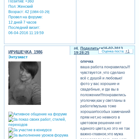
Позитив:
+360
Пол:
Женский
Возраст:
42
[1984-03-29]
Провел на форуме:
12 дней 7 часов
Последний визит:
06-04-2016 11:19:59
4
Поделиться
16-02-2013
+1
ИРИШЕЧКА_1986
19:28:25
Энтузиаст
олечка
ваша работа понравилась!!!
чувствуется ,что сделано
всё с душой и любовью!
фото у вас хорошие-и
свадебные, и где вы в
положении!!!понравились
уголочки,как у светланы в
работе!музыка тоже
хорошая!особых замечаний
прям нет,но немного в
цветовом решении-нет
единого цвета,но это не так
важно-главное,что мужа