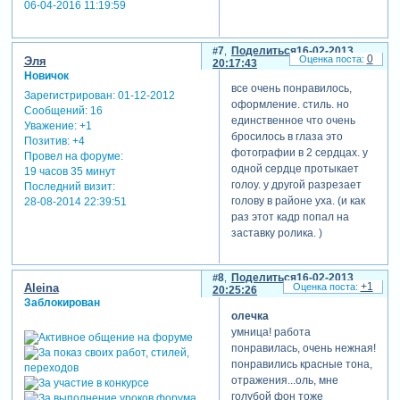
06-04-2016 11:19:59
7
Поделиться
16-02-2013
0
Эля
20:17:43
Новичок
все очень понравилось,
Зарегистрирован
: 01-12-2012
оформление. стиль. но
Сообщений:
16
единственное что очень
Уважение:
+1
бросилось в глаза это
Позитив:
+4
фотографии в 2 сердцах. у
Провел на форуме:
одной сердце протыкает
19 часов 35 минут
голоу. у другой разрезает
Последний визит:
голову в районе уха. (и как
28-08-2014 22:39:51
раз этот кадр попал на
заставку ролика. )
8
Поделиться
16-02-2013
+1
Aleina
20:25:26
Заблокирован
олечка
умница! работа
понравилась, очень нежная!
понравились красные тона,
отражения...оль, мне
голубой фон тоже