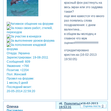
красный фон растянуть на
весь экран или это задумка
такая?
еще мне кажестся что много
раз появлись слова
поздравления: с днем
валентина...
в общем вы молодец и
главное что муж
оценил!!!!!!!!!!!!!!!!!!!!!!!!!!!!!!!!
отредактировано
Откуда:
Украина
кристин.ка (16-02-2013
Зарегистрирован
: 19-08-2011
19:50:05)
Сообщений:
609
Уважение:
+766
Позитив:
+2204
Пол:
Женский
Провел на форуме:
1 месяц 0 дней
Последний визит:
20-05-2014 22:59:20
6
Поделиться
16-02-2013
0
Олечка
19:53:31
Постоялец