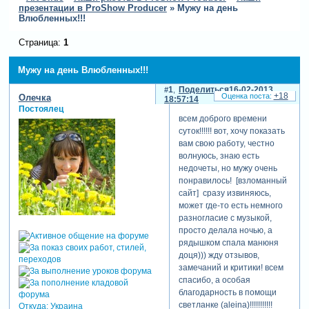
презентации в ProShow Producer
»
Мужу на день
Влюбленных!!!
Страница:
1
Мужу на день Влюбленных!!!
1
Поделиться
16-02-2013
+18
Олечка
18:57:14
Постоялец
всем доброго времени
суток!!!!!! вот, хочу показать
вам свою работу, честно
волнуюсь, знаю есть
недочеты, но мужу очень
понравилось! [взломанный
сайт] сразу извиняюсь,
может где-то есть немного
разногласие с музыкой,
просто делала ночью, а
рядышком спала манюня
доця))) жду отзывов,
замечаний и критики! всем
спасибо, а особая
благодарность в помощи
светланке (aleina)!!!!!!!!!!!
Откуда:
Украина