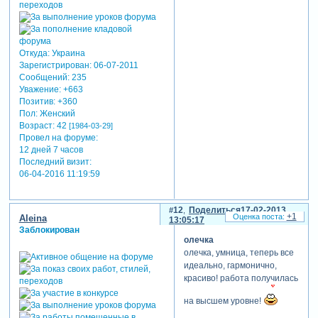
Откуда:
Украина
Зарегистрирован
: 06-07-2011
Сообщений:
235
Уважение:
+663
Позитив:
+360
Пол:
Женский
Возраст:
42
[1984-03-29]
Провел на форуме:
12 дней 7 часов
Последний визит:
06-04-2016 11:19:59
12
Поделиться
17-02-2013
+1
Aleina
13:05:17
Заблокирован
олечка
олечка, умница, теперь все
идеально, гармонично,
красиво! работа получилась
на высшем уровне!