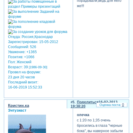
порадовали,ведь для него
же!!!
Откуда:
Россия,Краснодар
Зарегистрирован
: 15-05-2012
Сообщений:
526
Уважение:
+1365
Позитив:
+1066
Пол:
Женский
Возраст:
39
[1986-09-30]
Провел на форуме:
23 дня 20 часов
Последний визит:
16-06-2019 15:52:33
5
Поделиться
16-02-2013
0
Кристин.ка
19:38:20
Энтузиаст
олечка
с 1:20 по 1;35 очень
бросились в глаза "черные
бока", вы наверное забыли