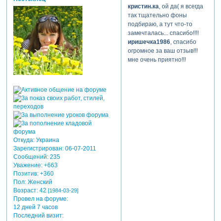
кристин.ка
, ой да( я всегда
так тщательно фоны
подбираю, а тут что-то
замечталась... спасибо!!!!
иришечка1986
, спасибо
огромное за ваш отзыв!!!
мне очень приятно!!!
Откуда:
Украина
Зарегистрирован
: 06-07-2011
Сообщений:
235
Уважение:
+663
Позитив:
+360
Пол:
Женский
Возраст:
42
[1984-03-29]
Провел на форуме:
12 дней 7 часов
Последний визит: