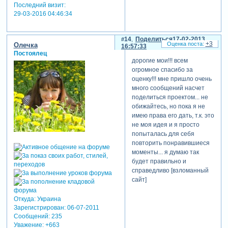
Последний визит:
29-03-2016 04:46:34
14
Поделиться
17-02-2013
+3
Олечка
16:57:33
Постоялец
дорогие мои!!! всем
огромное спасибо за
оценку!!! мне пришло очень
много сообщений насчет
поделиться проектом... не
обижайтесь, но пока я не
имею права его дать, т.к. это
не моя идея и я просто
попыталась для себя
повторить понравившиеся
моменты... я думаю так
будет правильно и
справедливо [взломанный
сайт]
Откуда:
Украина
Зарегистрирован
: 06-07-2011
Сообщений:
235
Уважение:
+663