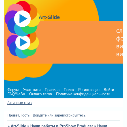
Art-Slide
Форум
Участники
Правила
Поиск
Регистрация
Войти
FAQ/ЧаВо
Облако тегов
Политика конфиденциальности
Активные темы
Привет, Гость!
Войдите
или
зарегистрируйтесь
.
»
Art-Slide
»
Наши работы в ProShow Producer
»
Наши