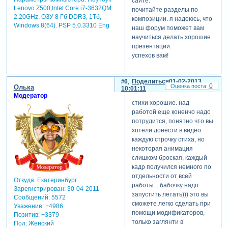
сайте.
Lenovo Z500,Intel Core i7-3632QM
почитайте разделы по
2.20GHz, ОЗУ 8 Гб DDR3, 1Тб,
композиции. я надеюсь, что
Windows 8(64). PSP 5.0.3310 Eng
наш форум поможет вам
научиться делать хорошие
презентации.
успехов вам!
6
Поделиться
01-02-2013
0
Олька
10:01:11
Модератор
стихи хорошие. над
работой еще коненчо надо
потрудится, понятно что вы
хотели донести в видео
каждую строчку стиха, но
некоторая анимация
слишком броская, каждый
кадр получился немного по
отдельности от всей
Откуда:
Екатеринбург
работы... бабочку надо
Зарегистрирован
: 30-04-2011
запустить летать))) это вы
Сообщений:
5572
сможете легко сделать при
Уважение:
+4986
помощи модификаторов,
Позитив:
+3379
только заглянти в
Пол:
Женский