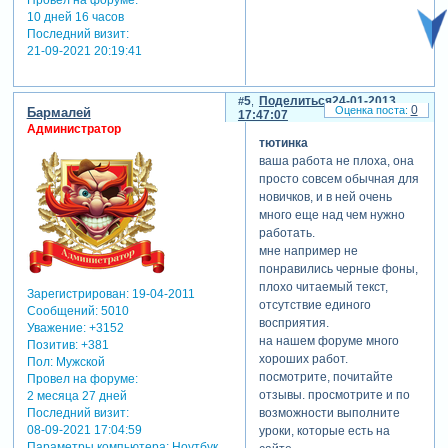
10 дней 16 часов
Последний визит:
21-09-2021 20:19:41
5
Поделиться
24-01-2013
0
Бармалей
17:47:07
Администратор
тютинка
ваша работа не плоха, она
просто совсем обычная для
новичков, и в ней очень
много еще над чем нужно
работать.
мне например не
понравились черные фоны,
плохо читаемый текст,
Зарегистрирован
: 19-04-2011
отсутствие единого
Сообщений:
5010
восприятия.
Уважение:
+3152
на нашем форуме много
Позитив:
+381
хороших работ.
Пол:
Мужской
посмотрите, почитайте
Провел на форуме:
отзывы. просмотрите и по
2 месяца 27 дней
Последний визит:
возможности выполните
08-09-2021 17:04:59
уроки, которые есть на
Параметры компьютера:
Ноутбук