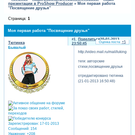
презентации в ProShow Producer
»
Моя первая работа
"Посвящение друзья"
Страница:
1
Моя первая работа "Посвящение друзья"
1
Поделиться
20-01-2013
+5
Тютинка
23:50:45
Бывалый
http://video.mail.ru/mail/lukingnu/
теги: авторские
стихи,посвящение,друзья
отредактировано тютинка
(21-01-2013 16:50:48)
Зарегистрирован
: 17-01-2013
Сообщений:
154
Уважение:
+208