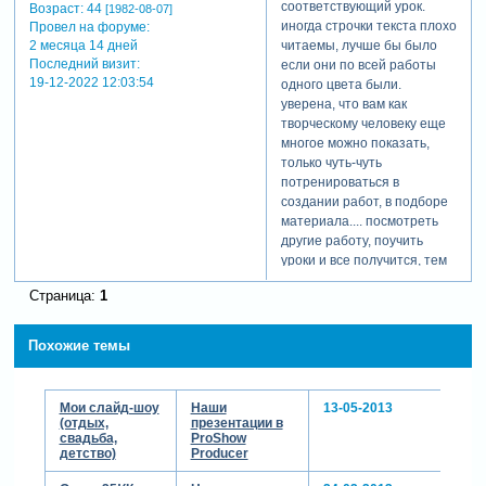
соответствующий урок.
Возраст:
44
[1982-08-07]
иногда строчки текста плохо
Провел на форуме:
читаемы, лучше бы было
2 месяца 14 дней
Последний визит:
если они по всей работы
19-12-2022 12:03:54
одного цвета были.
уверена, что вам как
творческому человеку еще
многое можно показать,
только чуть-чуть
потренироваться в
создании работ, в подборе
материала.... посмотреть
другие работу, поучить
уроки и все получится, тем
более вы сочиняеет стихи и
Страница:
1
на них можно делать
чудесные работы!!! удачи
вам!
Похожие темы
Мои слайд-шоу
Наши
13-05-2013
(отдых,
презентации в
свадьба,
ProShow
детство)
Producer