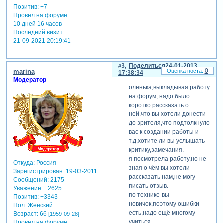
Позитив:
+7
Провел на форуме:
10 дней 16 часов
Последний визит:
21-09-2021 20:19:41
3
Поделиться
24-01-2013
0
marina
17:38:34
Модератор
оленька,выкладывая работу
на форум, надо было
коротко рассказать о
ней.что вы хотели донести
до зрителя,что подтолкнуло
вас к создании работы и
т.д,хотите ли вы услышать
критику,замечания.
я посмотрела работу,но не
Откуда:
Россия
зная о чём вы хотели
Зарегистрирован
: 19-03-2011
рассказать нам,не могу
Сообщений:
2175
писать отзыв.
Уважение:
+2625
по технике-вы
Позитив:
+3343
новичок,поэтому ошибки
Пол:
Женский
есть,надо ещё многому
Возраст:
66
[1959-09-28]
учиться.
Провел на форуме: