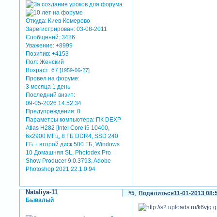
Откуда:
Киев-Кемерово
Зарегистрирован
: 03-08-2011
Сообщений:
3486
Уважение:
+8999
Позитив:
+4153
Пол:
Женский
Возраст:
67
[1959-06-27]
Провел на форуме:
3 месяца 1 день
Последний визит:
09-05-2026 14:52:34
Предупреждения:
0
Параметры компьютера:
ПК DEXP
Atlas H282 [Intel Core i5 10400,
6x2900 МГц, 8 ГБ DDR4, SSD 240
ГБ + второй диск 500 ГБ, Windows
10 Домашняя SL, Photodex Pro
Show Producer 9.0.3793, Adobe
Photoshop 2021 22.1.0.94
Nataliya-11
5
Поделиться
11-01-2013 08:
Бывалый