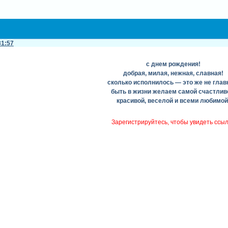
31:57
с днем рождения!
добрая, милая, нежная, славная!
сколько исполнилось — это же не глав
быть в жизни желаем самой счастлив
красивой, веселой и всеми любимой
Зарегистрируйтесь, чтобы увидеть ссы