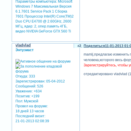
Параметры компьютера:
Microsoft
Windows 7 Максимальная Версия
6.1.7601 Service Pack 1 Сборка
7601 Процессор Intel(R) Core(TM)2
Duo CPU E4700 @ 2.60GHz, 2600
МГц, ядер: 2, опер.память 4ГБ,
видео NVIDIA GeForce GTX 560 Ti
vladvlad
2
Поделиться
11-01-2013 01:
Энтузиаст
mamlj,предлагаю изменить 
человека,которого весь фору
Зарегистрируйтесь, чтобы у
отредактировано vladvlad (1
Откуда:
333
Зарегистрирован
: 05-04-2012
Сообщений:
526
Уважение:
+634
Позитив:
+199
Пол:
Мужской
Провел на форуме:
18 дней 13 часов
Последний визит:
21-01-2013 02:08:39