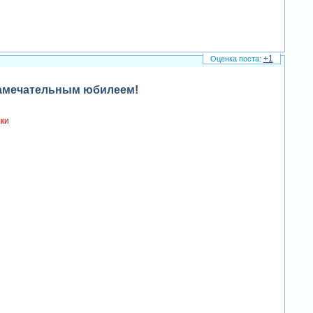
+1
замечательным юбилеем!
лки