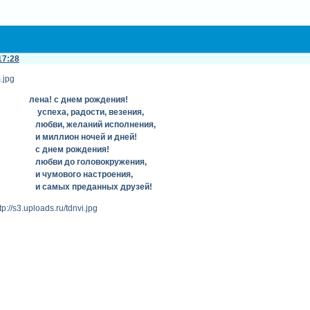
17:28
лена! с днем рождения!
дости, везения,
аний исполнения,
ночей и дней!
ождения!
оловокружения,
 настроения,
еданных друзей!