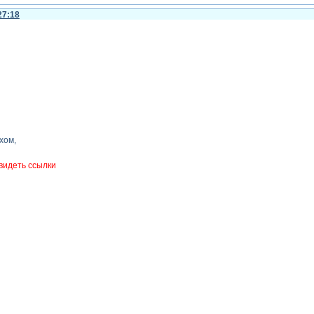
27:18
хом,
видеть ссылки