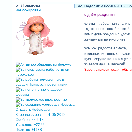
от Людмилы
2
Поделиться
27-03-2013 08:
Заблокирован
с днём рождения!
елена
– избранная значит,
та, что несет покой и свет!
вам в день рождения удачи
желаем мы на много лет!
улыбок, радости и смеха,
и верных, истинных друзей,
пусть сердце полнится успе
живется лучше, веселей!
Зарегистрируйтесь, чтобы у
Откуда:
г. Чебоксары
Зарегистрирован
: 01-05-2012
Сообщений:
918
Уважение:
+2277
Позитив:
+1688