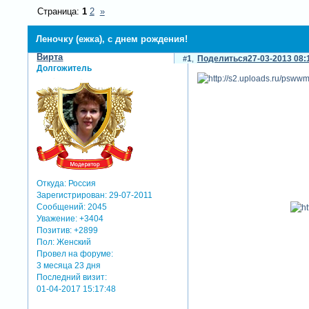
Страница:
1
2
»
Леночку (ежка), с днем рождения!
Вирта
1
Поделиться
27-03-2013 08:
Долгожитель
успеха, ра
любви, жел
и миллион 
с днем р
любви до г
и чумового
Откуда:
Россия
и самых пр
Зарегистрирован
: 29-07-2011
Сообщений:
2045
Уважение:
+3404
Позитив:
+2899
Пол:
Женский
Провел на форуме:
3 месяца 23 дня
Последний визит:
01-04-2017 15:17:48