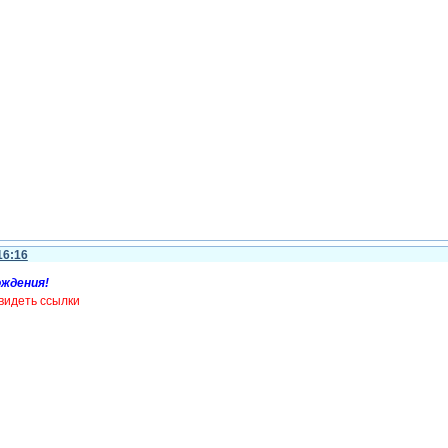
16:16
ождения!
видеть ссылки