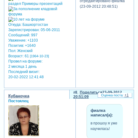
отредактировано фиалка
(23-09-2012 20:48:51)
Откуда:
Башкортостан
Зарегистрирован
: 05-06-2011
Сообщений:
997
Уважение:
+1103
Позитив:
+1640
Пол:
Женский
Возраст:
61
[1964-10-23]
Провел на форуме:
2 месяца 1 день
Последний визит:
20-02-2022 12:41:48
8
Поделиться
23-09-2012
+1
Кубаночка
20:51:09
Постоялец
фиалка
написал(а):
в прошоу я уже
научилась!