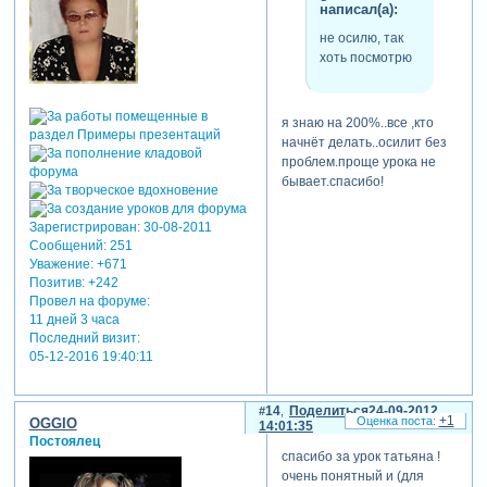
написал(а):
не осилю, так
хоть посмотрю
я знаю на 200%..все ,кто
начнёт делать..осилит без
проблем.проще урока не
бывает.спасибо!
Зарегистрирован
: 30-08-2011
Сообщений:
251
Уважение:
+671
Позитив:
+242
Провел на форуме:
11 дней 3 часа
Последний визит:
05-12-2016 19:40:11
14
Поделиться
24-09-2012
+1
OGGIO
14:01:35
Постоялец
спасибо за урок татьяна !
очень понятный и (для