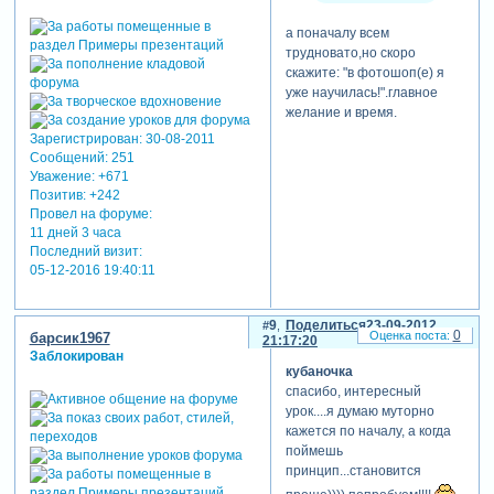
а поначалу всем
трудновато,но скоро
скажите: "в фотошоп(е) я
уже научилась!".главное
желание и время.
Зарегистрирован
: 30-08-2011
Сообщений:
251
Уважение:
+671
Позитив:
+242
Провел на форуме:
11 дней 3 часа
Последний визит:
05-12-2016 19:40:11
9
Поделиться
23-09-2012
0
барсик1967
21:17:20
Заблокирован
кубаночка
спасибо, интересный
урок....я думаю муторно
кажется по началу, а когда
поймешь
принцип...становится