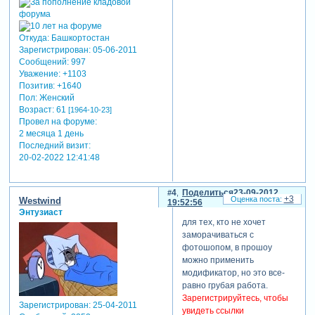
Откуда:
Башкортостан
Зарегистрирован
: 05-06-2011
Сообщений:
997
Уважение:
+1103
Позитив:
+1640
Пол:
Женский
Возраст:
61
[1964-10-23]
Провел на форуме:
2 месяца 1 день
Последний визит:
20-02-2022 12:41:48
4
Поделиться
23-09-2012
+3
Westwind
19:52:56
Энтузиаст
для тех, кто не хочет
заморачиваться с
фотошопом, в прошоу
можно применить
модификатор, но это все-
равно грубая работа.
Зарегистрируйтесь, чтобы
Зарегистрирован
: 25-04-2011
увидеть ссылки