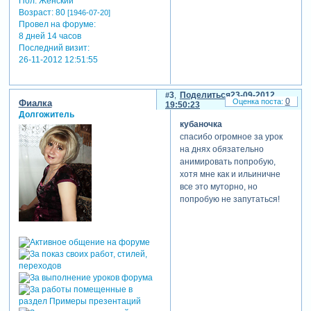
Пол:
Женский
Возраст:
80
[1946-07-20]
Провел на форуме:
8 дней 14 часов
Последний визит:
26-11-2012 12:51:55
3
Поделиться
23-09-2012
0
Фиалка
19:50:23
Долгожитель
кубаночка
спасибо огромное за урок
на днях обязательно
анимировать попробую,
хотя мне как и ильиничне
все это муторно, но
попробую не запутаться!