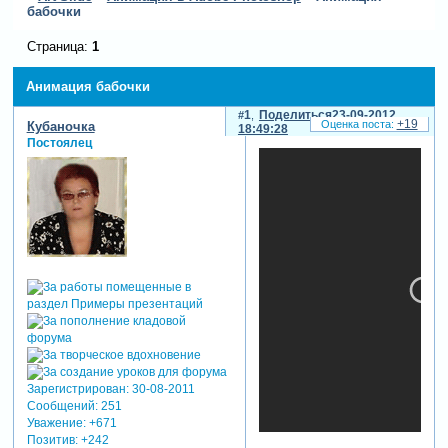
бабочки
Страница:
1
Анимация бабочки
1
Поделиться
23-09-2012
+19
Кубаночка
18:49:28
Постоялец
Зарегистрирован
: 30-08-2011
Сообщений:
251
Уважение:
+671
Позитив:
+242