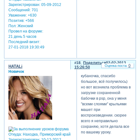
Зарегистрирован
: 05-09-2012
Сообщений:
701
Уважение:
+630
Позитив:
+566
Пол:
Женский
Провел на форуме:
21 день 5 часов
Последний визит:
27-01-2018 19:30:49
18
Поделиться
02-02-2013
0
HATALi
15:26:50
Новичок
кубаночка, спасибо
большое, всё получилось)
но вот возникла проблема в
загрузке сохраненной
бабочки в psp, она у меня
"всеми слоями" крыльями
машет при
воспроизведении. скорее
всего я неправильно
сохраняю, хотя делала все
по вашему уроку.
Откуда:
Находка, Приморский край
Зарегистрирован
: 10-12-2012