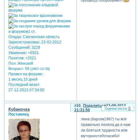
проще)))) попробуем!!!!
Откуда:
Смоленская область
Зарегистрирован
: 23-02-2012
Сообщений:
3228
Уважение:
+6501
Позитив:
+2521
Пол:
Женский
Возраст:
58
[1967-12-28]
Провел на форуме:
1 месяц 15 дней
Последний визит:
27-12-2022 07:34:00
10
Поделиться
23-09-2012
0
Кубаночка
21:31:50
Постоялец
лена (барсик1967) ты всё
правильно поняла.да и нам
ли бояться трудности или
муторности!!спасибо!