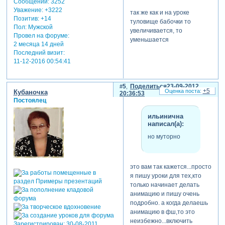
Сообщений:
3252
Уважение:
+3222
так же как и на уроке
Позитив:
+14
туловище бабочки то
Пол:
Мужской
увеличивается, то
Провел на форуме:
уменьшается
2 месяца 14 дней
Последний визит:
11-12-2016 00:54:41
5
Поделиться
23-09-2012
+5
Кубаночка
20:36:53
Постоялец
ильинична
написал(а):
но муторно
это вам так кажется...просто
я пишу уроки для тех,кто
только начинает делать
анимацию и пишу очень
подробно. а когда делаешь
анимацию в фш,то это
неизбежно...включить
Зарегистрирован
: 30-08-2011