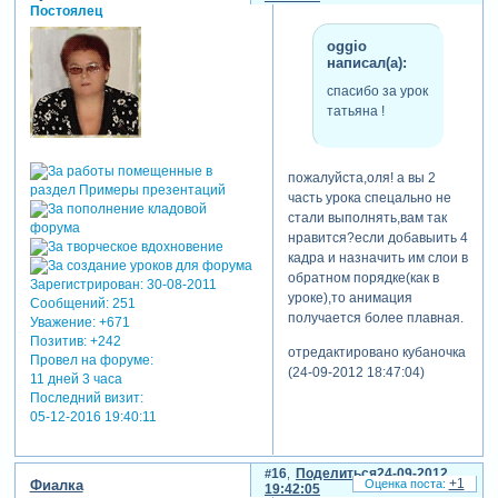
Постоялец
oggio
написал(а):
спасибо за урок
татьяна !
пожалуйста,оля! а вы 2
часть урока спецально не
стали выполнять,вам так
нравится?если добавыить 4
кадра и назначить им слои в
обратном порядке(как в
Зарегистрирован
: 30-08-2011
уроке),то анимация
Сообщений:
251
получается более плавная.
Уважение:
+671
Позитив:
+242
отредактировано кубаночка
Провел на форуме:
(24-09-2012 18:47:04)
11 дней 3 часа
Последний визит:
05-12-2016 19:40:11
16
Поделиться
24-09-2012
+1
Фиалка
19:42:05