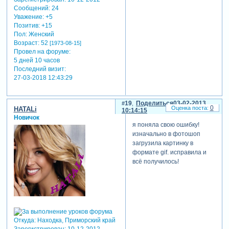
Сообщений:
24
Уважение:
+5
Позитив:
+15
Пол:
Женский
Возраст:
52
[1973-08-15]
Провел на форуме:
5 дней 10 часов
Последний визит:
27-03-2018 12:43:29
19
Поделиться
03-02-2013
0
HATALi
10:14:15
Новичок
я поняла свою ошибку!
изначально в фотошоп
загрузила картинку в
формате gif. исправила и
всё получилось!
Откуда:
Находка, Приморский край
Зарегистрирован
: 10-12-2012