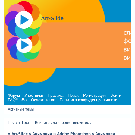
Art-Slide
Форум
Участники
Правила
Поиск
Регистрация
Войти
FAQ/ЧаВо
Облако тегов
Политика конфиденциальности
Активные темы
Привет, Гость!
Войдите
или
зарегистрируйтесь
.
»
Art-Slide
»
Анимация в Adobe Photoshop
»
Анимация