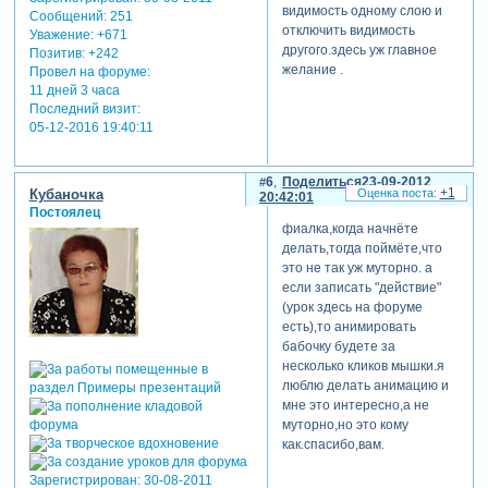
видимость одному слою и
Сообщений:
251
отключить видимость
Уважение:
+671
другого.здесь уж главное
Позитив:
+242
желание .
Провел на форуме:
11 дней 3 часа
Последний визит:
05-12-2016 19:40:11
6
Поделиться
23-09-2012
+1
Кубаночка
20:42:01
Постоялец
фиалка,когда начнёте
делать,тогда поймёте,что
это не так уж муторно. а
если записать "действие"
(урок здесь на форуме
есть),то анимировать
бабочку будете за
несколько кликов мышки.я
люблю делать анимацию и
мне это интересно,а не
муторно,но это кому
как.спасибо,вам.
Зарегистрирован
: 30-08-2011