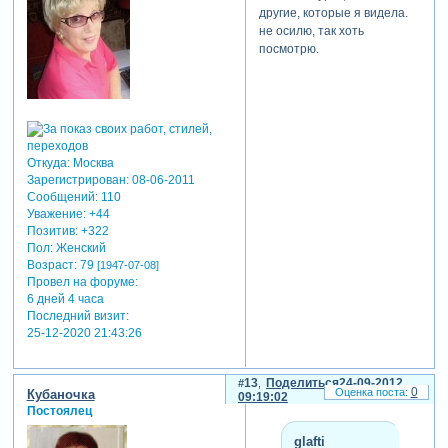
другие, которые я видела.
не осилю, так хоть
посмотрю.
Откуда:
Москва
Зарегистрирован
: 08-06-2011
Сообщений:
110
Уважение:
+44
Позитив:
+322
Пол:
Женский
Возраст:
79
[1947-07-08]
Провел на форуме:
6 дней 4 часа
Последний визит:
25-12-2020 21:43:26
13
Поделиться
24-09-2012
0
Кубаночка
09:19:02
Постоялец
glafti