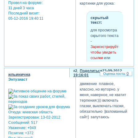
Провел на форуме:
картинки для урока:
11 дней 3 часа
Последний визит:
скрытый
05-12-2016 19:40:11
текст:
для просмотра
скрытого текста
-
Зарегистрируйтесь,
чтобы увидеть
ссылки
или
зарегистрируйтесь
.
2
Поделиться
23-09-2012
0
ильинична
19:16:01
Энтузиаст
движение плавное,
классно, но муторно. у
меня, наверное, не хватит
терпения:))) включать
глазки, выключать глазки,
обязательно [взломанный
Откуда:
киевская область
сайт] запутаюсь
Зарегистрирован
: 13-02-2012
Сообщений:
517
Уважение:
+949
Позитив:
+372