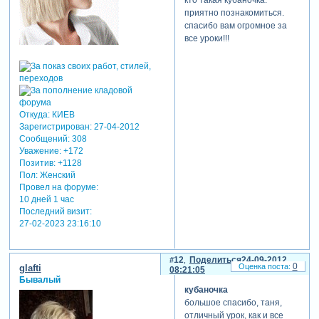
приятно познакомиться.
спасибо вам огромное за
все уроки!!!
Откуда:
КИЕВ
Зарегистрирован
: 27-04-2012
Сообщений:
308
Уважение:
+172
Позитив:
+1128
Пол:
Женский
Провел на форуме:
10 дней 1 час
Последний визит:
27-02-2023 23:16:10
12
Поделиться
24-09-2012
0
glafti
08:21:05
Бывалый
кубаночка
большое спасибо, таня,
отличный урок, как и все