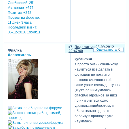
Сообщений:
251
Уважение:
+671
Позитив:
+242
Провел на форуме:
11 дней 3 часа
Последний визит:
05-12-2016 19:40:11
7
Поделиться
23-09-2012
0
Фиалка
20:47:40
Долгожитель
кубаночка
я просто очень очень хочу
научиться все делать в
фотошоп но пока это
немного сложнова-то!а
ваши уроки очень доступны
(я уже по ним училась
спасибо огромное за них)
по ним учиться одно
удовольствие!поэтому я
обязательно сделаю
бабочку!в прошоу я уже
научилась!