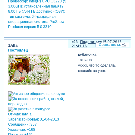
Процессор: Intel(R) CPU G3220 @
3.00GHz Установленная память
8,00 ГБ (7,44 ГБ доступно) (ОЗУ):
тип системы: 64-разрядная
операционная система ProShow
Producer версия 5.0.3310
23
Поделиться
15-07-2013
+1
1Alla
21:41:16
Постоялец
кубаночка
татьяна
ухххх. что то сделала.
спасибо за урок.
Откуда:
latvija
Зарегистрирован
: 01-04-2013
Сообщений:
357
Уважение:
+168
Позитив:
+161