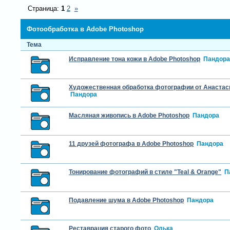
Страница:
1
2
»
Фотообработка в Adobe Photoshop
Тема
Исправление тона кожи в Adobe Photoshop
Пандор
Художественная обработка фотографии от Анастас
Пандора
Масляная живопись в Adobe Photoshop
Пандора
11 друзей фотографа в Adobe Photoshop
Пандора
Тонирование фотографий в стиле "Teal & Orange"
П
Подавление шума в Adobe Photoshop
Пандора
Реставрация старого фото
Олька