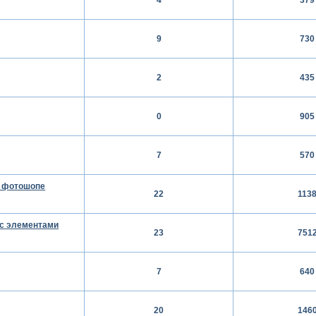
9
730
2
435
0
905
7
570
в фотошопе
22
113
 с элементами
23
751
7
640
20
146