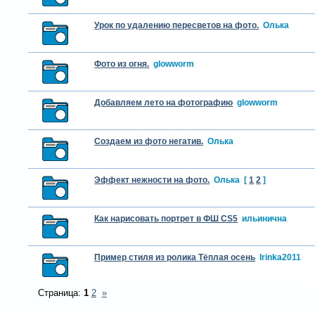
Урок по удалению пересветов на фото.
Олька
Фото из огня.
glowworm
Добавляем лето на фотографию
glowworm
Создаем из фото негатив.
Олька
Эффект нежности на фото.
Олька
[
1
2
]
Как нарисовать портрет в ФШ CS5
ильинична
Пример стиля из ролика Тёплая осень
Irinka2011
Страница:
1
2
»