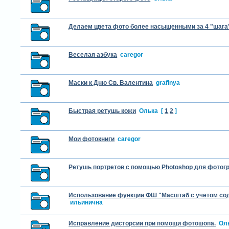
Делаем цвета фото более насыщенными за 4 "шага
Веселая азбука
caregor
Маски к Дню Св. Валентина
grafinya
Быстрая ретушь кожи
Олька
[
1
2
]
Мои фотокниги
caregor
Ретушь портретов с помощью Photoshop для фотог
Использование функции ФШ "Масштаб с учетом со
ильинична
Исправление дисторсии при помощи фотошопа.
Ол