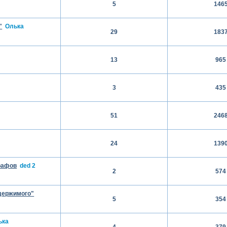
5
146
"
Олька
29
183
13
965
3
435
51
246
24
139
рафов
ded 2
2
574
держимого"
5
354
ька
4
379