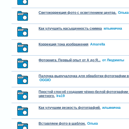
Светокоррекция фото с осветлением центра.
Олька
Как улучшить насыщенность снимка
ильинична
Коррекция тона изображения
Amarella
Фотокнига. Первый опыт от А до Я...
от Людмилы
Палочка-выручалочка для обработки фотографии 
OGGIO
Простой способ создания чёрно-белой фотографии
цветного.
Ira19
Как улучшим резкость фотографий.
ильинична
Вставляем фото в шаблон.
Олька