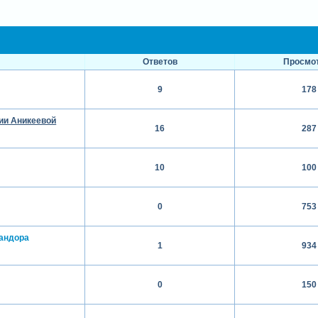
Ответов
Просмо
а
9
178
ии Аникеевой
16
287
10
100
0
753
андора
1
934
0
150