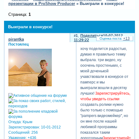
презентации в ProShow Producer
»
Выиграли в конкурсе!
Страница:
1
Выиграли в конкурсе!
1
Поделиться
10-07-2012
+13
pirantka
11:29:22
Постоялец
хочу поделится радостью,
думаю я правильно темку
выбрала. три видео, ну
ооочень простеньких, с
моей доченькой
учавствовали в конкурсе от
памперс и мы
выиграли:вошли в десятку
лучших!
Зарегистрируйтесь,
чтобы увидеть ссылки
создавать ролики нужно
было только с помощью
"pampers видеомейкер", но
он мне после нашей
Откуда:
Крым
любимой программы
Зарегистрирован
: 10-01-2012
Сообщений:
256
показался таким
Уважение:
+436
допотопным
Зарегистрируйтесь,