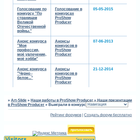
Голосование по
Голосование в
05-05-2015
конкурсу "По
конкурсах
страницам
ProShow
Великой
Producer
Отечественной
войны."
Анонс конкурса
Анонсы
07-06-2013
"Моя
конкурсов в
профессия,
ProShow
моё увлечение,
Producer
моё хобби"
Анонс конкурса
Анонсы
21-12-2014
"Черно -
конкурсов в
белое..."
ProShow
теги: конкурс
Producer
отредактировано pirantka
(10-07-2012 11:36:49)
»
Art-Slide
»
Наши работы в ProShow Producer
»
Наши презентации
в ProShow Producer
»
Выиграли в конкурсе!
Рейтинг форумов
|
Создать форум бесплатно