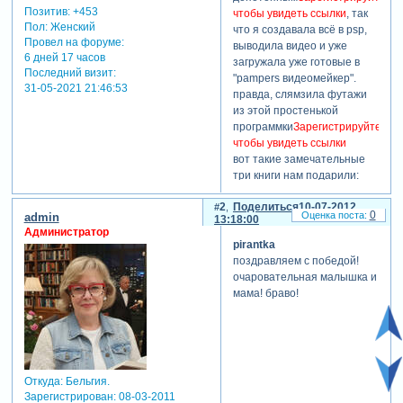
Позитив:
+453
чтобы увидеть ссылки
, так
Пол:
Женский
что я создавала всё в psp,
Провел на форуме:
выводила видео и уже
6 дней 17 часов
загружала уже готовые в
Последний визит:
"pampers видеомейкер".
31-05-2021 21:46:53
правда, слямзила футажи
из этой простенькой
программки
Зарегистрируйтесь,
чтобы увидеть ссылки
вот такие замечательные
три книги нам подарили:
Зарегистрируйтесь, чтобы
2
Поделиться
10-07-2012
увидеть ссылки
0
admin
13:18:00
и мои ролики-победители:
Администратор
pirantka
поздравляем с победой!
очаровательная малышка и
мама! браво!
Откуда:
Бельгия.
Зарегистрирован
: 08-03-2011