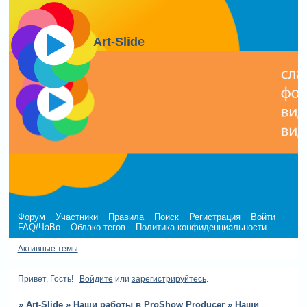
Art-Slide
Форум
Участники
Правила
Поиск
Регистрация
Войти
FAQ/ЧаВо
Облако тегов
Политика конфиденциальности
Активные темы
Привет, Гость!
Войдите
или
зарегистрируйтесь
.
»
Art-Slide
»
Наши работы в ProShow Producer
»
Наши