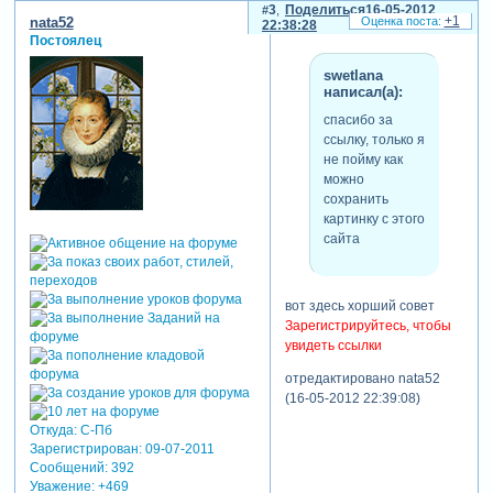
3
Поделиться
16-05-2012
+1
nata52
22:38:28
Постоялец
swetlana
написал(а):
спасибо за
ссылку, только я
не пойму как
можно
сохранить
картинку с этого
сайта
вот здесь хорший совет
Зарегистрируйтесь, чтобы
увидеть ссылки
отредактировано nata52
(16-05-2012 22:39:08)
Откуда:
С-Пб
Зарегистрирован
: 09-07-2011
Сообщений:
392
Уважение:
+469