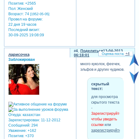
Позитив:
+2565
Пол:
Женский
Возраст:
74
[1952-05-05]
Провел на форуме:
22 дня 19 часов
Последний визит:
30-09-2025 19:08:09
4
Поделиться
13-04-2013
+4
ларисочка
06:18:01
Заблокирован
много куколок, феечек,
эльфов и других чудиков.
скрытый
текст:
для просмотра
скрытого текста
-
Зарегистрируйтесь,
Откуда:
казахстан
чтобы увидеть
Зарегистрирован
: 11-12-2012
ссылки
или
Сообщений:
294
зарегистрируйтесь
.
Уважение:
+162
Позитив:
+370