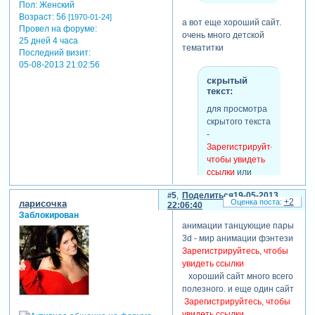
Пол:
Женский
Возраст:
56
[1970-01-24]
а вот еще хороший сайт.
Провел на форуме:
очень много детской
25 дней 4 часа
тематитки
Последний визит:
05-08-2013 21:02:56
скрытый
текст:
для просмотра
скрытого текста
-
Зарегистрируйтесь,
чтобы увидеть
ссылки
или
зарегистрируйтесь
.
5
Поделиться
19-05-2013
+2
ларисочка
22:06:40
Заблокирован
анимации танцующие пары
и с этого сайта
3d - мир анимации фэнтези
Зарегистрируйтесь, чтобы
скрытый
увидеть ссылки
текст:
хороший сайт много всего
полезного. и еще один сайт
для просмотра
Зарегистрируйтесь, чтобы
скрытого текста
увидеть ссылки
-