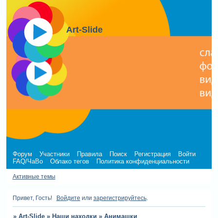
Art-Slide
Форум
Участники
Правила
Поиск
Регистрация
Войти
FAQ/ЧаВо
Облако тегов
Политика конфиденциальности
Активные темы
Привет, Гость!
Войдите
или
зарегистрируйтесь
.
»
Art-Slide
»
Наши находки
»
Анимашки