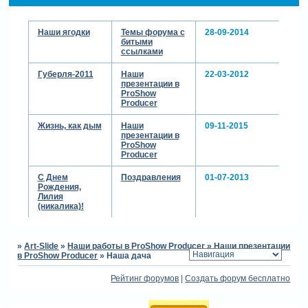
благодарна за любой отзыв
и учту все ваши замечания
Наши ягодки
Темы форума с
28-09-2014
при создании новых клипов.
битыми
и обращаюсь к
ссылками
администрации форума:
нам очень нужны ваши
Губерля-2011
Наши
22-03-2012
презентации в
уроки, они помогают нам,
ProShow
новичкам, лучше освоить
Producer
теорию, вникнуть во все
тонкости, лучше понять
Жизнь, как дым
Наши
09-11-2015
возможности программы.
презентации в
ProShow
спасибо вам за
Producer
возможность обучения на
форуме.
С Днем
Поздравления
01-07-2013
Рождения,
теги: видеоклип,природа
Лилия
(никалика)!
»
Art-Slide
»
Наши работы в ProShow Producer
»
Наши презентации
в ProShow Producer
»
Наша дача
Рейтинг форумов
|
Создать форум бесплатно