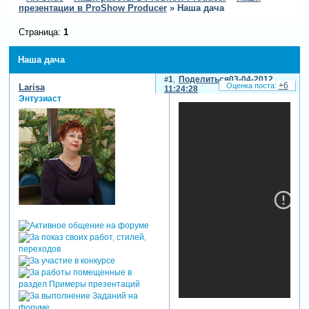
презентации в ProShow Producer
»
Наша дача
Страница:
1
Наша дача
1
Поделиться
03-04-2012
+6
Larisa
11:24:28
Энтузиаст