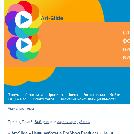
Art-Slide
Форум
Участники
Правила
Поиск
Регистрация
Войти
FAQ/ЧаВо
Облако тегов
Политика конфиденциальности
Активные темы
Привет, Гость!
Войдите
или
зарегистрируйтесь
.
»
Art-Slide
»
Наши работы в ProShow Producer
»
Наши