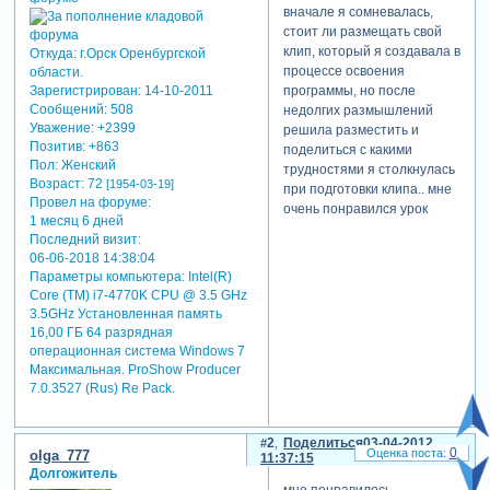
вначале я сомневалась,
стоит ли размещать свой
клип, который я создавала в
Откуда:
г.Орск Оренбургской
процессе освоения
области.
программы, но после
Зарегистрирован
: 14-10-2011
Сообщений:
508
недолгих размышлений
Уважение:
+2399
решила разместить и
Позитив:
+863
поделиться с какими
Пол:
Женский
трудностями я столкнулась
Возраст:
72
[1954-03-19]
при подготовки клипа.. мне
Провел на форуме:
очень понравился урок
1 месяц 6 дней
екатерины по созданию
Последний визит:
стиля. в то время я уже
06-06-2018 14:38:04
распечатала один из
Параметры компьютера:
Intel(R)
учебников по ссылке,
Core (TM) i7-4770K CPU @ 3.5 GHz
данной на форуме, но даже
3.5GHz Установленная память
он не смог мне помочь
16,00 ГБ 64 разрядная
разобраться в тонкостях
операционная система Windows 7
урока. какие были
Максимальная. ProShow Producer
трудности - в первую
7.0.3527 (Rus) Re Pack.
очередь я не понимала, как
можно применить 1 маску к
2
Поделиться
03-04-2012
нескольким изображениям.
0
olga_777
11:37:15
мучительно искала ответ на
Долгожитель
вопрос как сделать сетку,
мне понравилось,