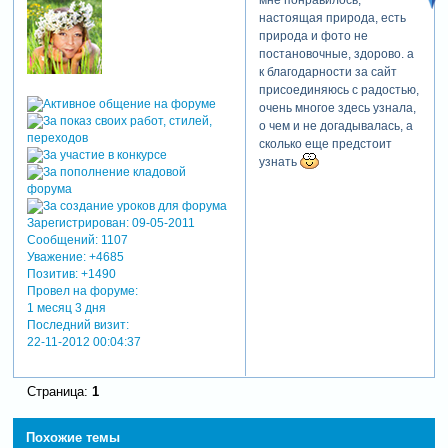
чтобы по уроку екатерины
настоящая природа, есть
выстроить слои с
природа и фото не
изображениями. ну и до
постановочные, здорово. а
конца создания клипа так и
к благодарности за сайт
не узнала, что есть
присоединяюсь с радостью,
редактор ключевых кадров,
очень многое здесь узнала,
поэтому все изображения в
о чем и не догадывалась, а
стиле выставляла на
сколько еще предстоит
глазок. проект не
узнать
сохранила, поэтому
переделать уже нельзя. все
ответы на вопросы я нашла
Зарегистрирован
: 09-05-2011
на нашем форуме, за что
Сообщений:
1107
безмерно благодарна его
Уважение:
+4685
создателям. в клипе -фото
Позитив:
+1490
из семейного архива,
Провел на форуме:
природа, цветы -тоже фото
1 месяц 3 дня
с нашей дачи. фото 8
Последний визит:
летней давности, когда мы
22-11-2012 00:04:37
только оформили землю в
собственность. сейчас там
растут сосны выше моего
Страница:
1
роста, но об этом будет
другой клип. смотрите,
Похожие темы
критикуйте, буду