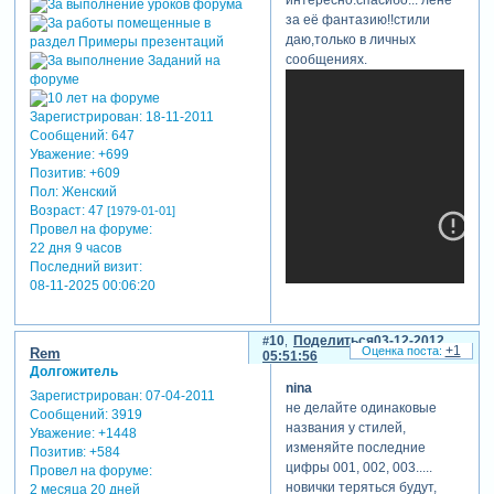
интересно.спасибо... лене
за её фантазию!!стили
даю,только в личных
сообщениях.
Зарегистрирован
: 18-11-2011
Сообщений:
647
Уважение:
+699
Позитив:
+609
Пол:
Женский
Возраст:
47
[1979-01-01]
Провел на форуме:
22 дня 9 часов
Последний визит:
08-11-2025 00:06:20
10
Поделиться
03-12-2012
+1
Rem
05:51:56
Долгожитель
nina
Зарегистрирован
: 07-04-2011
не делайте одинаковые
отредактировано nina (02-
Сообщений:
3919
названия у стилей,
12-2012 20:58:59)
Уважение:
+1448
изменяйте последние
Позитив:
+584
цифры 001, 002, 003.....
Провел на форуме:
новички теряться будут,
2 месяца 20 дней