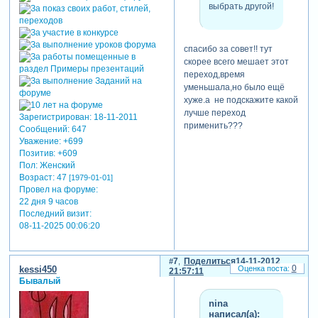
выбрать другой!
спасибо за совет!! тут
скорее всего мешает этот
переход,время
уменьшала,но было ещё
хуже.а не подскажите какой
лучше переход
Зарегистрирован
: 18-11-2011
применить???
Сообщений:
647
Уважение:
+699
Позитив:
+609
Пол:
Женский
Возраст:
47
[1979-01-01]
Провел на форуме:
22 дня 9 часов
Последний визит:
08-11-2025 00:06:20
7
Поделиться
14-11-2012
0
kessi450
21:57:11
Бывалый
nina
написал(а):