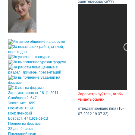
заинтересовался???
Зарегистрирован
: 18-11-2011
Зарегистрируйтесь, чтобы
Сообщений:
647
увидеть ссылки
Уважение:
+699
Позитив:
+609
отредактировано nina (10-
Пол:
Женский
07-2012 19:37:32)
Возраст:
47
[1979-01-01]
Провел на форуме:
22 дня 9 часов
Последний визит: