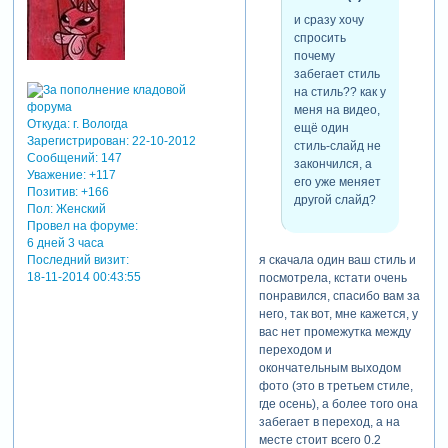
и сразу хочу
спросить
почему
забегает стиль
на стиль?? как у
меня на видео,
Откуда:
г. Вологда
ещё один
Зарегистрирован
: 22-10-2012
стиль-слайд не
Сообщений:
147
закончился, а
Уважение:
+117
его уже меняет
Позитив:
+166
другой слайд?
Пол:
Женский
Провел на форуме:
6 дней 3 часа
Последний визит:
я скачала один ваш стиль и
18-11-2014 00:43:55
посмотрела, кстати очень
понравился, спасибо вам за
него, так вот, мне кажется, у
вас нет промежутка между
переходом и
окончательным выходом
фото (это в третьем стиле,
где осень), а более того она
забегает в переход, а на
месте стоит всего 0.2