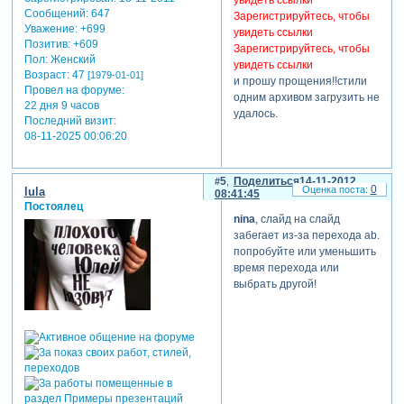
увидеть ссылки
Сообщений:
647
Зарегистрируйтесь, чтобы
Уважение:
+699
увидеть ссылки
Позитив:
+609
Зарегистрируйтесь, чтобы
Пол:
Женский
увидеть ссылки
Возраст:
47
[1979-01-01]
и прошу прощения!!стили
Провел на форуме:
одним архивом загрузить не
22 дня 9 часов
удалось.
Последний визит:
08-11-2025 00:06:20
отредактировано nina (14-
11-2012 00:57:35)
5
Поделиться
14-11-2012
0
lula
08:41:45
Постоялец
nina
, слайд на слайд
забегает из-за перехода ab.
попробуйте или уменьшить
время перехода или
выбрать другой!