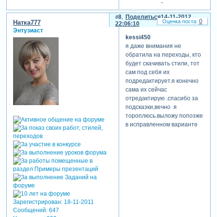
сек.переход 3 сек., а у вас
последняя перед
8
Поделиться
14-11-2012
0
Натка777
переходом кт на 9.0 сек., то
22:06:10
Энтузиаст
есть она заходит в переход,
kessi450
мне кажется ее надо
я даже внимания не
сдвинуть назад на пару
обратила на переходы, кто
секунд и соответственно и
будет скачивать стили, тот
3 кт тоже.
сам под себя их
отредактировано kessi450
подредактирует.я конечно
(14-11-2012 22:00:07)
сама их сейчас
отредактирую .спасибо за
подсказки,вечно я
тороплюсь.выложу попозже
в исправленном варианте
Зарегистрирован
: 18-11-2011
Сообщений:
647