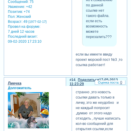
но к сожалению
Сообщений:
75
по данной
Уважение:
+42
ссылке нет
Позитив:
+74
такого файла.
Пол:
Женский
если есть
Возраст:
49
[1977-02-17]
возможность
Провел на форуме:
можете
7 дней 12 часов
Последний визит:
перезалить???
09-02-2020 17:23:10
если вы имеете ввиду
проект морской пост №3 ,то
ссылка работает!
14
Поделиться
17-05-2013
0
Лиечка
11:23:29
Долгожитель
странно ,это новость
ссылки давать только в
личку, это же неудобно и
не каждый попросит
,думаю от этого надо
отходить , лучше написать
кол-во сообщений для
открытия ссылки,если