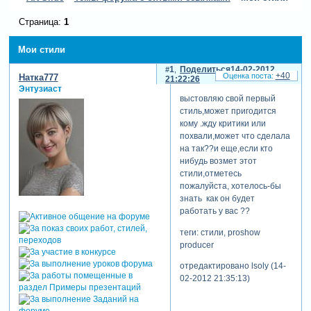
Страница:
1
Мои стили
1
Поделиться
14-02-2012
+40
Натка777
21:22:26
Энтузиаст
выстовляю свой первый
стиль,может пригодится
кому .жду критики или
похвали,может что сделала
на так??и еще,если кто
нибудь возмет этот
стили,отметесь
пожалуйста, хотелось-бы
знать как он будет
работать у вас ??
теги: стили, proshow
producer
отредактировано lsoly (14-
02-2012 21:35:13)