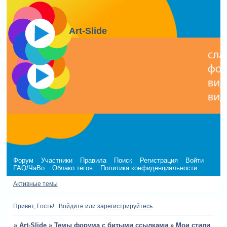
Art-Slide
Форум
Участники
Правила
Поиск
Регистрация
Войти
FAQ/ЧаВо
Облако тегов
Политика конфиденциальности
Активные темы
Привет, Гость!
Войдите
или
зарегистрируйтесь
.
»
Art-Slide
»
Темы форума с битыми ссылками
»
Мои стили