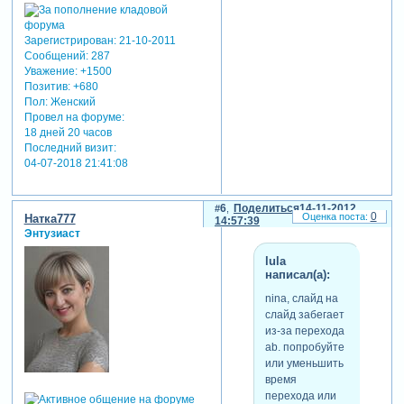
Зарегистрирован
: 21-10-2011
Сообщений:
287
Уважение:
+1500
Позитив:
+680
Пол:
Женский
Провел на форуме:
18 дней 20 часов
Последний визит:
04-07-2018 21:41:08
6
Поделиться
14-11-2012
0
Натка777
14:57:39
Энтузиаст
lula
написал(а):
nina, слайд на
слайд забегает
из-за перехода
ab. попробуйте
или уменьшить
время
перехода или