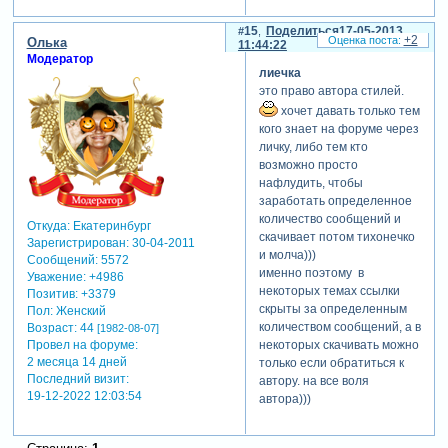
15
Поделиться
17-05-2013
+2
Олька
11:44:22
Модератор
лиечка
это право автора стилей.
хочет давать только тем
кого знает на форуме через
личку, либо тем кто
возможно просто
нафлудить, чтобы
заработать определенное
количество сообщений и
Откуда:
Екатеринбург
скачивает потом тихонечко
Зарегистрирован
: 30-04-2011
и молча)))
Сообщений:
5572
именно поэтому в
Уважение:
+4986
некоторых темах ссылки
Позитив:
+3379
скрыты за определенным
Пол:
Женский
количеством сообщений, а в
Возраст:
44
[1982-08-07]
Провел на форуме:
некоторых скачивать можно
2 месяца 14 дней
только если обратиться к
Последний визит:
автору. на все воля
19-12-2022 12:03:54
автора)))