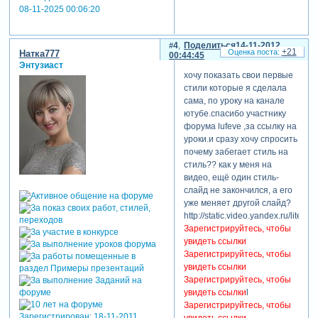
08-11-2025 00:06:20
4
Поделиться
14-11-2012
+21
Натка777
00:44:45
Энтузиаст
хочу показать свои первые
стили которые я сделала
сама, по уроку на канале
ютубе.спасибо участнику
форума lufeve ,за ссылку на
уроки.и сразу хочу спросить
почему забегает стиль на
стиль?? как у меня на
видео, ещё один стиль-
слайд не закончился, а его
уже меняет другой слайд?
http://static.video.yandex.ru/lite/n
Зарегистрируйтесь, чтобы
увидеть ссылки
Зарегистрируйтесь, чтобы
увидеть ссылки
Зарегистрируйтесь, чтобы
увидеть ссылки
l
Зарегистрируйтесь, чтобы
Зарегистрирован
: 18-11-2011