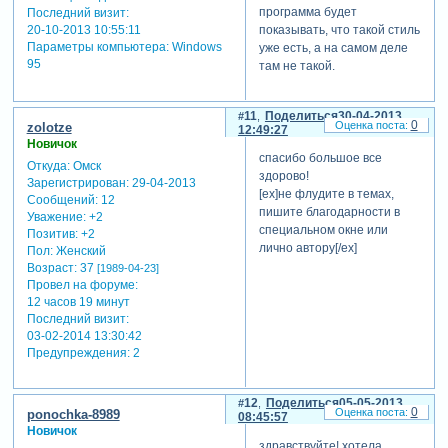
программа будет
Последний визит:
показывать, что такой стиль
20-10-2013 10:55:11
Параметры компьютера:
Windows
уже есть, а на самом деле
95
там не такой.
11
Поделиться
30-04-2013
0
zolotze
12:49:27
Новичок
спасибо большое все
Откуда:
Омск
здорово!
Зарегистрирован
: 29-04-2013
[ex]не флудите в темах,
Сообщений:
12
пишите благодарности в
Уважение:
+2
специальном окне или
Позитив:
+2
лично автору[/ex]
Пол:
Женский
Возраст:
37
[1989-04-23]
Провел на форуме:
12 часов 19 минут
Последний визит:
03-02-2014 13:30:42
Предупреждения:
2
12
Поделиться
05-05-2013
0
ponochka-8989
08:45:57
Новичок
здравствуйте! хотела