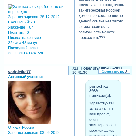
скачать ваш проект, очень
заинтересовал морской
декор. но к сожалению по
Зарегистрирован
: 28-12-2012
данной ссылке нет такого
Сообщений:
23
файла. если есть
Уважение:
+67
возможность можете
Позитив:
+6
перезалить???
Провел на форуме:
22 часа 48 минут
Последний визит:
23-01-2014 14:41:28
13
Поделиться
05-05-2013
0
vodoleika77
10:41:30
Активный участник
ponochka-
8989
написал(а):
здравствуйте!
хотела скачать
ваш проект,
очень
заинтересовал
Откуда:
Россия
морской декор.
Зарегистрирован
: 03-09-2012