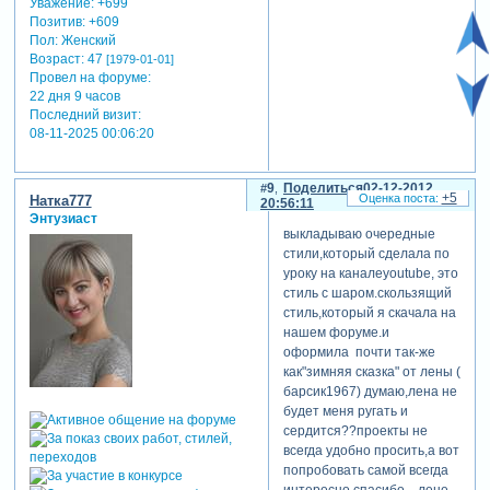
Уважение:
+699
Позитив:
+609
Пол:
Женский
Возраст:
47
[1979-01-01]
Провел на форуме:
22 дня 9 часов
Последний визит:
08-11-2025 00:06:20
9
Поделиться
02-12-2012
+5
Натка777
20:56:11
Энтузиаст
выкладываю очередные
стили,который сделала по
уроку на каналеyoutube, это
стиль с шаром.скользящий
стиль,который я скачала на
нашем форуме.и
оформила почти так-же
как"зимняя сказка" от лены (
барсик1967) думаю,лена не
будет меня ругать и
сердится??проекты не
всегда удобно просить,а вот
попробовать самой всегда