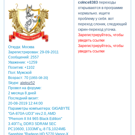
colnce8383
переходы
открываются в программе
нормально. ищите
проблему у себя. вот
переход слоник, следующий
скрин-переход уточка.
Зарегистрируйтесь, чтобы
увидеть ссылки
Зарегистрируйтесь, чтобы
Откуда:
Москва
увидеть ссылки
Зарегистрирован
: 29-09-2011
Сообщений:
2557
Уважение:
+1259
Позитив:
+1102
Пол:
Мужской
Возраст:
70
[1955-08-20]
Skype:
aleksz52
Провел на форуме:
2 месяца 8 дней
Последний визит:
20-08-2019 12:44:00
Параметры компьютера:
GIGABYTE
"GA-870A-UD3" rev.2.0, AMD
"Phenom II X4 965 Black Edition"
3.40ГГц, DDR3 SDRAM SEC
PC10600, 1333МГц,-8 ГБ,1024МБ
Sapphire "Radeon HD 5770 Vapor-X