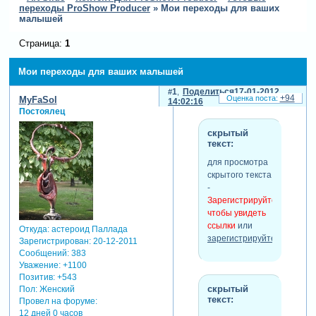
переходы ProShow Producer
»
Мои переходы для ваших
малышей
Страница:
1
Мои переходы для ваших малышей
1
Поделиться
17-01-2012
+94
MyFaSol
14:02:16
Постоялец
скрытый
текст:
для просмотра
скрытого текста
-
Зарегистрируйтесь,
чтобы увидеть
ссылки
или
Откуда:
астероид Паллада
зарегистрируйтесь
.
Зарегистрирован
: 20-12-2011
Сообщений:
383
Уважение:
+1100
Позитив:
+543
скрытый
Пол:
Женский
текст:
Провел на форуме:
12 дней 0 часов