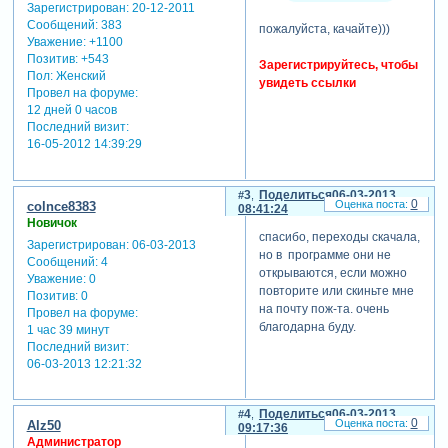
Зарегистрирован
: 20-12-2011
теги: детские переходы
Сообщений:
383
пожалуйста, качайте)))
Уважение:
+1100
отредактировано myfasol
Позитив:
+543
Зарегистрируйтесь, чтобы
(17-01-2012 14:03:44)
Пол:
Женский
увидеть ссылки
Провел на форуме:
12 дней 0 часов
Последний визит:
16-05-2012 14:39:29
3
Поделиться
06-03-2013
0
colnce8383
08:41:24
Новичок
спасибо, переходы скачала,
Зарегистрирован
: 06-03-2013
но в программе они не
Сообщений:
4
открываются, если можно
Уважение:
0
повторите или скиньте мне
Позитив:
0
на почту пож-та. очень
Провел на форуме:
благодарна буду.
1 час 39 минут
Последний визит:
06-03-2013 12:21:32
4
Поделиться
06-03-2013
0
Alz50
09:17:36
Администратор