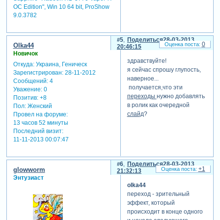
OC Edition", Win 10 64 bit, ProShow
9.0.3782
5
Поделиться
28-03-2013
0
Olka44
20:46:15
Новичок
здравствуйте!
Откуда:
Украина, Геническ
я сейчас спрошу глупость,
Зарегистрирован
: 28-11-2012
наверное...
Сообщений:
4
получается,что эти
Уважение:
0
переходы
нужно добавлять
Позитив:
+8
в ролик как очередной
Пол:
Женский
слайд
?
Провел на форуме:
13 часов 52 минуты
Последний визит:
11-11-2013 00:07:47
6
Поделиться
28-03-2013
+1
glowworm
21:32:13
Энтузиаст
olka44
переход - зрительный
эффект, который
происходит в конце одного