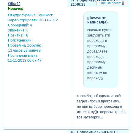
7
Поделиться
28-03-2013
0
Olka44
21:46:23
выпадает окошко. там вы
Новичок
выбираете тот переход,
Откуда:
Украина, Геническ
который вам нужен. и
glowworm
Зарегистрирован
: 28-11-2012
нажимаете "применить"
написал(а):
Сообщений:
4
сначала нужно
Уважение:
0
скрин2
загрузить эти
Позитив:
+8
Зарегистрируйтесь,
Пол:
Женский
переходы в
чтобы увидеть
Провел на форуме:
программу.
ссылки
13 часов 52 минуты
добавляете
Последний визит:
переход в
11-11-2013 00:07:47
программу
двойным
обратите внимание, что
щелчком по
переходы, для удобства
переходу.
использования, разделены
на категории. чтобы
увидеть все переходы,
выбирайте
спасибо, всё сделала. всё
"all categories"
загрузилось в программу.
есть еще группа
но при выборе перехода я
стандартных переходов,
их не вижу((( пересмотрела
которые можно
все категории...
использовать в самом
слайде. (внутрислайдовые
8
Поделиться
28-03-2013
переходы). но внутри