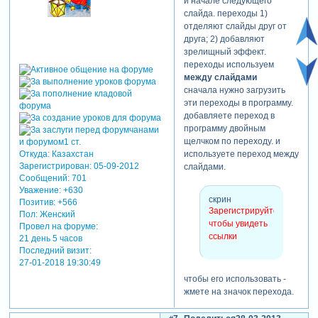
и начале следующего
слайда. переходы 1)
отделяют слайды друг от
друга; 2) добавляют
зрелищный эффект.
переходы используем
между слайдами
сначала нужно загрузить
эти переходы в программу.
добавляете переход в
программу двойным
щелчком по переходу. и
используете переход между
Откуда:
Казахстан
Зарегистрирован
: 05-09-2012
слайдами.
Сообщений:
701
Уважение:
+630
скрин
Позитив:
+566
Зарегистрируйтесь,
Пол:
Женский
чтобы увидеть
Провел на форуме:
ссылки
21 день 5 часов
Последний визит:
27-01-2018 19:30:49
чтобы его использовать -
жмете на значок перехода.
на скрине 1 - показан
переход ав