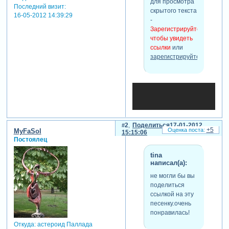
для просмотра
Последний визит:
скрытого текста
16-05-2012 14:39:29
-
Зарегистрируйтесь,
чтобы увидеть
ссылки
или
зарегистрируйтесь
.
2
Поделиться
17-01-2012
+5
MyFaSol
15:15:06
Постоялец
tina
написал(а):
не могли бы вы
поделиться
ссылкой на эту
песенку.очень
понравилась!
Откуда:
астероид Паллада