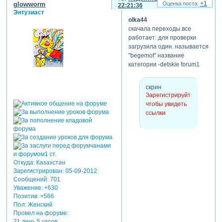
+1
glowworm
22:21:36
самого слайда вы можете
Энтузиаст
использовать
olka44
ограниченный набор
скачала переходы.все
переходов, которые уже
работает: для проверки
заложены в программу.
загрузила один. называется
"begemot" название
категории -detskie forum1
скрин3
Зарегистрируйтесь,
чтобы увидеть
скрин
ссылки
Зарегистрируйтесь,
чтобы увидеть
ссылки
Откуда:
Казахстан
Зарегистрирован
: 05-09-2012
Сообщений:
701
Уважение:
+630
Позитив:
+566
Пол:
Женский
Провел на форуме:
21 день 5 часов