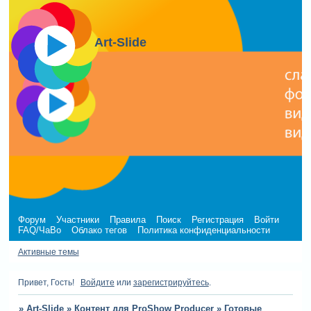
Art-Slide
Форум
Участники
Правила
Поиск
Регистрация
Войти
FAQ/ЧаВо
Облако тегов
Политика конфиденциальности
Активные темы
Привет, Гость!
Войдите
или
зарегистрируйтесь
.
»
Art-Slide
»
Контент для ProShow Producer
»
Готовые