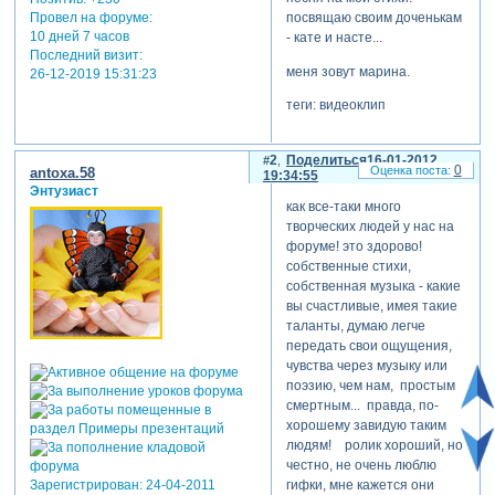
Провел на форуме:
посвящаю своим доченькам
10 дней 7 часов
- кате и насте...
Последний визит:
меня зовут марина.
26-12-2019 15:31:23
теги: видеоклип
2
Поделиться
16-01-2012
0
antoxa.58
19:34:55
Энтузиаст
как все-таки много
творческих людей у нас на
форуме! это здорово!
собственные стихи,
собственная музыка - какие
вы счастливые, имея такие
таланты, думаю легче
передать свои ощущения,
чувства через музыку или
поэзию, чем нам, простым
смертным... правда, по-
хорошему завидую таким
людям! ролик хороший, но
честно, не очень люблю
Зарегистрирован
: 24-04-2011
гифки, мне кажется они