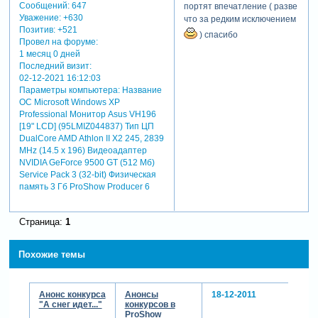
Сообщений:
647
портят впечатление ( разве
Уважение:
+630
что за редким исключением
Позитив:
+521
) спасибо
Провел на форуме:
1 месяц 0 дней
Последний визит:
02-12-2021 16:12:03
Параметры компьютера:
Название
ОС Microsoft Windows XP
Professional Монитор Asus VH196
[19" LCD] (95LMIZ044837) Тип ЦП
DualCore AMD Athlon II X2 245, 2839
MHz (14.5 x 196) Видеоадаптер
NVIDIA GeForce 9500 GT (512 Мб)
Service Pack 3 (32-bit) Физическая
память 3 Гб ProShow Producer 6
Страница:
1
Похожие темы
Анонс конкурса
Анонсы
18-12-2011
"А снег идет..."
конкурсов в
ProShow