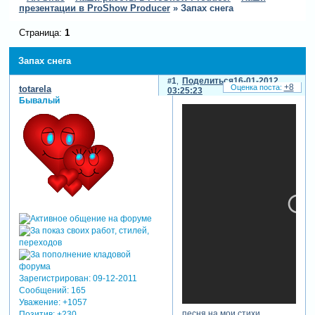
презентации в ProShow Producer
»
Запах снега
Страница:
1
Запах снега
1
Поделиться
16-01-2012
+8
totarela
03:25:23
Бывалый
Зарегистрирован
: 09-12-2011
Сообщений:
165
Уважение:
+1057
песня на мои стихи.
Позитив:
+230