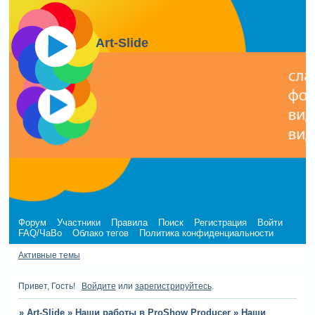
Art-Slide
Форум
Участники
Правила
Поиск
Регистрация
Войти
FAQ/ЧаВо
Облако тегов
Политика конфиденциальности
Активные темы
Привет, Гость!
Войдите
или
зарегистрируйтесь
.
»
Art-Slide
»
Наши работы в ProShow Producer
»
Наши