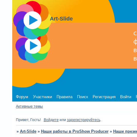
Art-Slide
Форум
Участники
Правила
Поиск
Регистрация
Войти
Активные темы
Привет, Гость!
Войдите
или
зарегистрируйтесь
.
»
Art-Slide
»
Наши работы в ProShow Producer
»
Наши презе