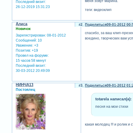
меня зовут марина.
Последний визит:
26-12-2019 15:31:23
теги: видеоклип
Алиса
2
Поделиться
09-01-2012 00:
Новичок
спасибо, за ваш клип-презе
Зарегистрирован
: 08-01-2012
воедино, творческих вам усп
Сообщений:
10
Уважение:
+3
Позитив:
+19
Провел на форуме:
15 часов 58 минут
Последний визит:
30-03-2012 20:49:09
НИНЧА13
3
Поделиться
09-01-2012 01:
Постоялец
totarela написал(а):
песня на мои стихи
какая молодец !!! и ролик и ст