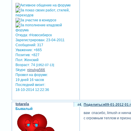
Откуда:
гНовосибирск
Зарегистрирован
: 23-04-2011
Сообщений:
317
Уважение:
+665
Позитив:
+827
Пол:
Женский
Возраст:
74
[1952-07-13]
Skype:
ninulya566
Провел на форуме:
19 дней 16 часов
Последний визит:
18-10-2014 12:22:36
totarela
4
Поделиться
09-01-2012 01:
Бывалый
вам спасибо, limush и нинча
с огромным теплом и призн