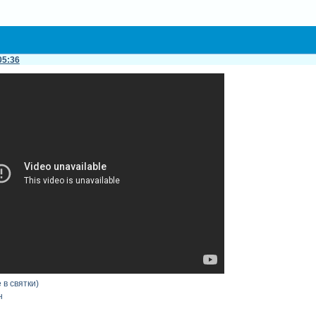
05:36
 в святки)
н