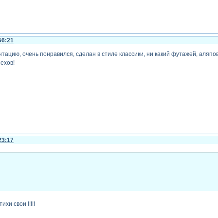
56:21
нтацию, очень понравился, сделан в стиле классики, ни какий футажей, аляп
ехов!
23:17
ихи свои !!!!!