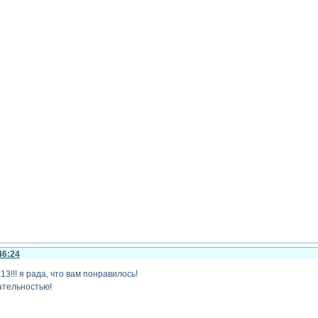
46:24
13!!! я рада, что вам понравилось!
ательностью!