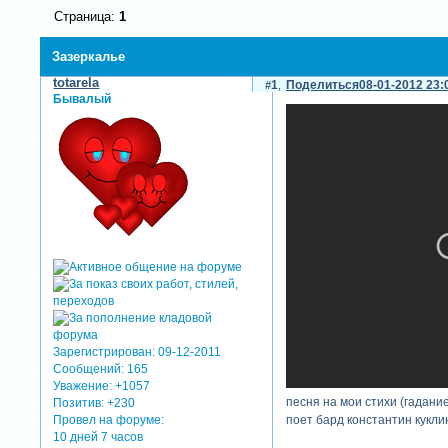
Страница:
1
Зазеркалье
totarela
1
Поделиться
08-01-2012 23:
Бывалый
Зарегистрирован
: 09-12-2011
Сообщений:
165
Уважение:
+1057
песня на мои стихи (гадание
Позитив:
+230
Провел на форуме:
поет бард константин кукли
10 дней 7 часов