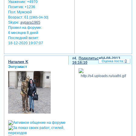
Уважение:
+4970
Позитив:
+1236
Пол:
Мужской
Возраст:
61
[1965-04-30]
Skype:
aypara1965
Провел на форуме:
6 месяцев 8 дней
Последний визит:
18-12-2020 19:07:07
4
Поделиться
04-08-2013
0
Наталия K
16:16:10
Энтузиаст