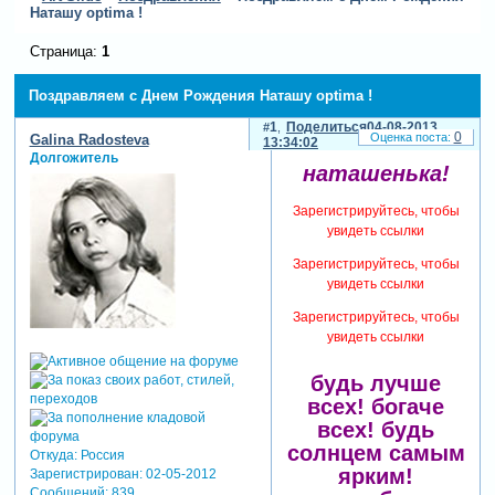
Наташу optima !
Страница:
1
Поздравляем с Днем Рождения Наташу optima !
1
Поделиться
04-08-2013
0
Galina Radosteva
13:34:02
Долгожитель
наташенька!
Зарегистрируйтесь, чтобы
увидеть ссылки
Зарегистрируйтесь, чтобы
увидеть ссылки
Зарегистрируйтесь, чтобы
увидеть ссылки
будь лучше
всех! богаче
всех! будь
солнцем самым
Откуда:
Россия
ярким!
Зарегистрирован
: 02-05-2012
Сообщений:
839