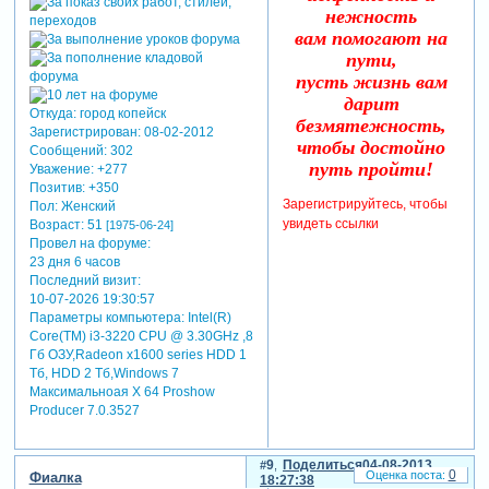
нежность
вам помогают на
пути,
пусть жизнь вам
дарит
Откуда:
город копейск
безмятежность,
Зарегистрирован
: 08-02-2012
чтобы достойно
Сообщений:
302
путь пройти!
Уважение:
+277
Позитив:
+350
Зарегистрируйтесь, чтобы
Пол:
Женский
увидеть ссылки
Возраст:
51
[1975-06-24]
Провел на форуме:
23 дня 6 часов
Последний визит:
10-07-2026 19:30:57
Параметры компьютера:
Intel(R)
Core(TM) i3-3220 CPU @ 3.30GHz ,8
Гб ОЗУ,Radeon x1600 series HDD 1
Tб, HDD 2 Тб,Windows 7
Максимальноая X 64 Proshow
Producer 7.0.3527
9
Поделиться
04-08-2013
0
Фиалка
18:27:38