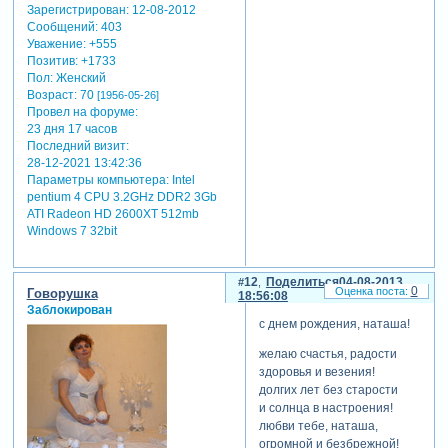
Зарегистрирован
: 12-08-2012
Сообщений:
403
Уважение:
+555
Позитив:
+1733
Пол:
Женский
Возраст:
70
[1956-05-26]
Провел на форуме:
23 дня 17 часов
Последний визит:
28-12-2021 13:42:36
Параметры компьютера:
Intel
pentium 4 CPU 3.2GHz DDR2 3Gb
ATI Radeon HD 2600XT 512mb
Windows 7 32bit
12
Поделиться
04-08-2013
0
Гoворушка
18:56:08
Заблокирован
с днем рождения, наташа!
желаю счастья, радости
здоровья и везения!
долгих лет без старости
и солнца в настроения!
любви тебе, наташа,
огромной и безбрежной!