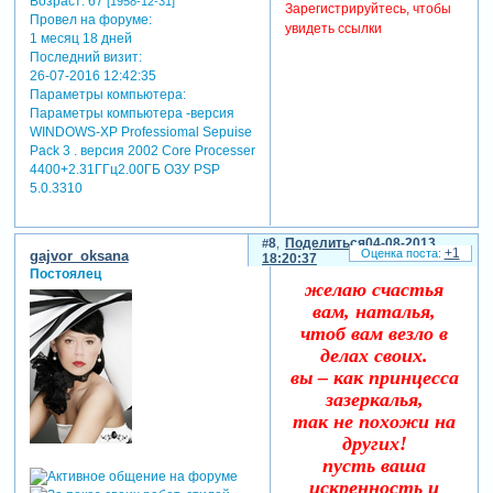
Возраст:
67
[1958-12-31]
Зарегистрируйтесь, чтобы
Провел на форуме:
увидеть ссылки
1 месяц 18 дней
Последний визит:
26-07-2016 12:42:35
Параметры компьютера:
Параметры компьютера -версия
WINDOWS-XP Professiomal Sepuise
Pack 3 . версия 2002 Core Processer
4400+2.31ГГц2.00ГБ ОЗУ PSP
5.0.3310
8
Поделиться
04-08-2013
+1
gajvor_oksana
18:20:37
Постоялец
желаю счастья
вам, наталья,
чтоб вам везло в
делах своих.
вы – как принцесса
зазеркалья,
так не похожи на
других!
пусть ваша
искренность и