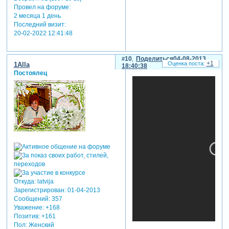
Провел на форуме:
2 месяца 1 день
Последний визит:
20-02-2022 12:41:48
10
Поделиться
04-08-2013
+1
1Alla
18:40:38
Постоялец
Откуда:
latvija
Зарегистрирован
: 01-04-2013
Сообщений:
357
Уважение:
+168
Позитив:
+161
Пол:
Женский