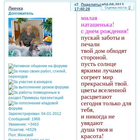
7
Поделиться
04-08-2013
0
Лиечка
17:40:28
Долгожитель
милая
наташенька!
с днем рождения!
пускай заботы и
печали
твой дом обходят
стороной.
пусть солнце
яркими лучами
согреет мир
прекрасный твой.
цветы вселенной
расцветают
сегодня только для
тебя,
Зарегистрирован
: 04-01-2012
и никогда не
Сообщений:
1966
увядают
Уважение:
+3463
душа твоя и
Позитив:
+6529
красота!
Пол:
Женский