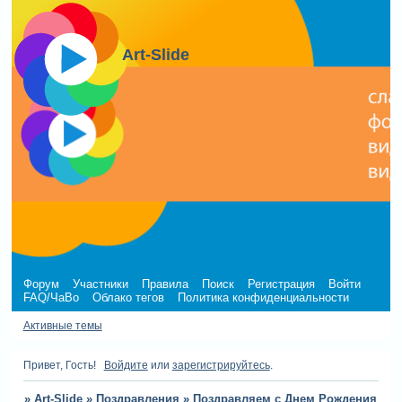
Art-Slide
Форум
Участники
Правила
Поиск
Регистрация
Войти
FAQ/ЧаВо
Облако тегов
Политика конфиденциальности
Активные темы
Привет, Гость!
Войдите
или
зарегистрируйтесь
.
»
Art-Slide
»
Поздравления
»
Поздравляем с Днем Рождения