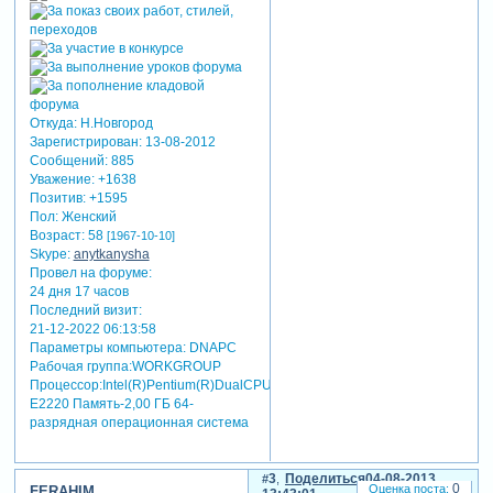
пусть будет
счастлив
каждый день,
прекрасно
каждое
Откуда:
Н.Новгород
мгновенье!
Зарегистрирован
: 13-08-2012
успехов,
Сообщений:
885
радости, добра,
Уважение:
+1638
Позитив:
+1595
любви, удачи. с
Пол:
Женский
днём рождения!
Возраст:
58
[1967-10-10]
Skype:
anytkanysha
Провел на форуме:
Зарегистрируйтесь, чтобы
24 дня 17 часов
увидеть ссылки
Последний визит:
21-12-2022 06:13:58
Параметры компьютера:
DNAPC
Рабочая группа:WORKGROUP
Процессор:Intel(R)Pentium(R)DualCPU
E2220 Память-2,00 ГБ 64-
разрядная операционная система
3
Поделиться
04-08-2013
0
FERAHIM