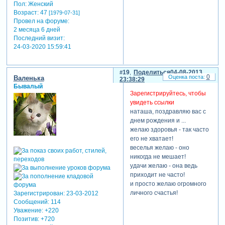
Пол:
Женский
Возраст:
47
[1979-07-31]
Провел на форуме:
2 месяца 6 дней
Последний визит:
24-03-2020 15:59:41
19
Поделиться
04-08-2013
0
Валенька
23:38:29
Бывалый
Зарегистрируйтесь, чтобы
увидеть ссылки
наташа, поздравляю вас с
днем рождения и ...
желаю здоровья - так часто
его не хватает!
веселья желаю - оно
никогда не мешает!
удачи желаю - она ведь
приходит не часто!
и просто желаю огромного
личного счастья!
Зарегистрирован
: 23-03-2012
Сообщений:
114
Уважение:
+220
Позитив:
+720