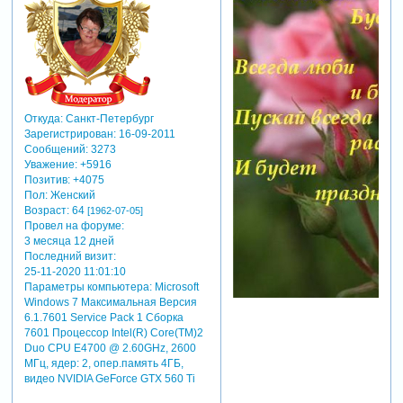
Откуда:
Санкт-Петербург
Зарегистрирован
: 16-09-2011
Сообщений:
3273
Уважение:
+5916
Позитив:
+4075
Пол:
Женский
Возраст:
64
[1962-07-05]
Провел на форуме:
3 месяца 12 дней
Последний визит:
25-11-2020 11:01:10
Параметры компьютера:
Microsoft
Windows 7 Максимальная Версия
6.1.7601 Service Pack 1 Сборка
7601 Процессор Intel(R) Core(TM)2
Duo CPU E4700 @ 2.60GHz, 2600
МГц, ядер: 2, опер.память 4ГБ,
видео NVIDIA GeForce GTX 560 Ti