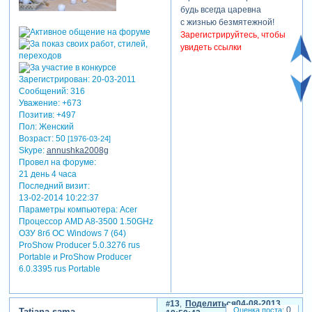
будь всегда царевна
с жизнью безмятежной!
Зарегистрируйтесь, чтобы
увидеть ссылки
Зарегистрирован
: 20-03-2011
Сообщений:
316
Уважение:
+673
Позитив:
+497
Пол:
Женский
Возраст:
50
[1976-03-24]
Skype:
annushka2008g
Провел на форуме:
21 день 4 часа
Последний визит:
13-02-2014 10:22:37
Параметры компьютера:
Acer
Процессор AMD A8-3500 1.50GHz
ОЗУ 8гб ОС Windows 7 (64)
ProShow Producer 5.0.3276 rus
Portable и ProShow Producer
6.0.3395 rus Portable
13
Поделиться
04-08-2013
0
Tatiana.sama