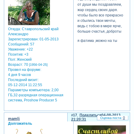
от души мы поздравляем,
жар сердец своих даря.
чтобы было все прекрасно
и сбылись твои мечты,
ведь с тобою в мире ярче,
Откуда:
Ставропольский край
больше счастья, доброты
Александро
Зарегистрирован
: 01-05-2013
я фатима ,можно на ты
Сообщений:
57
Уважение:
+22
Позитив:
+3
Пол:
Женский
Возраст:
70
[1956-04-25]
Провел на форуме:
4 дня 9 часов
Последний визит:
05-12-2014 11:22:55
Параметры компьютера:
2,00
ГБ,32-разрядная операционная
система, Proshow Producer 5
17
Поделиться
04-08-2013
0
mamlj
21:20:31
Долгожитель