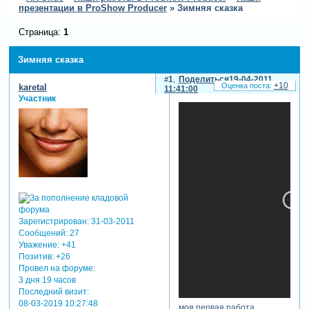
презентации в ProShow Producer
»
Зимняя сказка
Страница:
1
Зимняя сказка
1
Поделиться
19-04-2011
+10
karetal
11:41:00
Участник
Зарегистрирован
: 31-03-2011
Сообщений:
27
Уважение:
+41
Позитив:
+26
Провел на форуме:
3 дня 19 часов
Последний визит:
08-03-2019 10:27:48
моя первая работа.