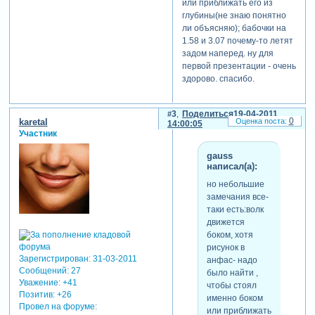
или приближать его из
глубины(не знаю понятно
ли объясняю); бабочки на
1.58 и 3.07 почему-то летят
задом наперед. ну для
первой презентации - очень
здорово. спасибо.
3
Поделиться
19-04-2011
0
karetal
14:00:05
Участник
gauss
написал(а):
но небольшие
замечания все-
таки есть:волк
движется
боком, хотя
рисунок в
Зарегистрирован
: 31-03-2011
анфас- надо
Сообщений:
27
было найти ,
Уважение:
+41
чтобы стоял
Позитив:
+26
именно боком
Провел на форуме:
или приближать