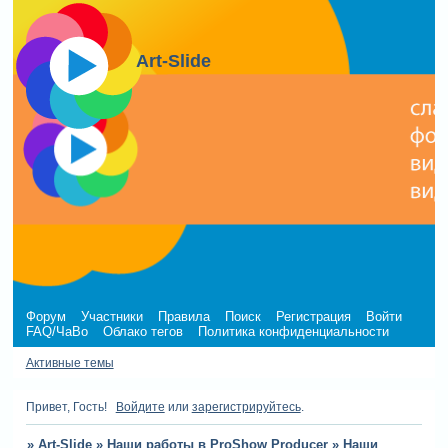
Art-Slide
Форум
Участники
Правила
Поиск
Регистрация
Войти
FAQ/ЧаВо
Облако тегов
Политика конфиденциальности
Активные темы
Привет, Гость!
Войдите
или
зарегистрируйтесь
.
»
Art-Slide
»
Наши работы в ProShow Producer
»
Наши