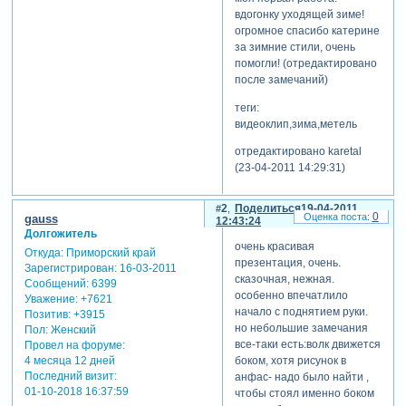
вдогонку уходящей зиме!
огромное спасибо катерине
за зимние стили, очень
помогли! (отредактировано
после замечаний)
теги:
видеоклип,зима,метель
отредактировано karetal
(23-04-2011 14:29:31)
2
Поделиться
19-04-2011
0
gauss
12:43:24
Долгожитель
очень красивая
Откуда:
Приморский край
презентация, очень.
Зарегистрирован
: 16-03-2011
сказочная, нежная.
Сообщений:
6399
особенно впечатлило
Уважение:
+7621
начало с поднятием руки.
Позитив:
+3915
но небольшие замечания
Пол:
Женский
все-таки есть:волк движется
Провел на форуме:
боком, хотя рисунок в
4 месяца 12 дней
Последний визит:
анфас- надо было найти ,
01-10-2018 16:37:59
чтобы стоял именно боком