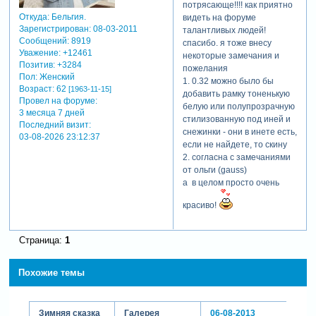
потрясающе!!!! как приятно
Откуда:
Бельгия.
видеть на форуме
Зарегистрирован
: 08-03-2011
талантливых людей!
Сообщений:
8919
спасибо. я тоже внесу
Уважение:
+12461
некоторые замечания и
Позитив:
+3284
пожелания
Пол:
Женский
1. 0.32 можно было бы
Возраст:
62
[1963-11-15]
добавить рамку тоненькую
Провел на форуме:
белую или полупрозрачную
3 месяца 7 дней
стилизованную под иней и
Последний визит:
снежинки - они в инете есть,
03-08-2026 23:12:37
если не найдете, то скину
2. согласна с замечаниями
от ольги (gauss)
а в целом просто очень
красиво!
Страница:
1
Похожие темы
Зимняя сказка
Галерея
06-08-2013