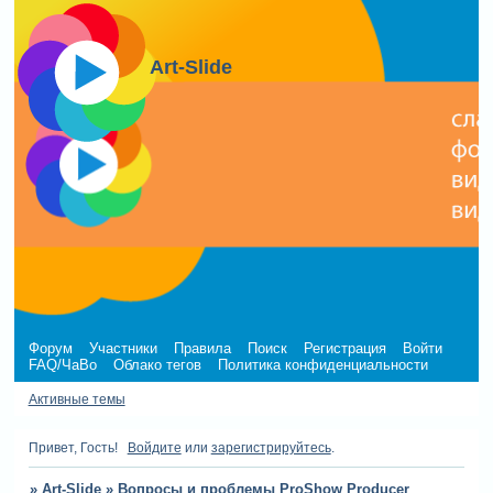
Art-Slide
Форум
Участники
Правила
Поиск
Регистрация
Войти
FAQ/ЧаВо
Облако тегов
Политика конфиденциальности
Активные темы
Привет, Гость!
Войдите
или
зарегистрируйтесь
.
»
Art-Slide
»
Вопросы и проблемы ProShow Producer