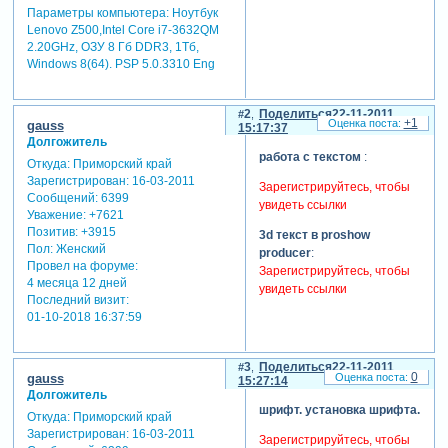
Параметры компьютера:
Ноутбук
Lenovo Z500,Intel Core i7-3632QM
2.20GHz, ОЗУ 8 Гб DDR3, 1Тб,
Windows 8(64). PSP 5.0.3310 Eng
2
Поделиться
22-11-2011
+1
gauss
15:17:37
Долгожитель
работа с текстом
:
Откуда:
Приморский край
Зарегистрирован
: 16-03-2011
Зарегистрируйтесь, чтобы
Сообщений:
6399
увидеть ссылки
Уважение:
+7621
Позитив:
+3915
3d текст в proshow
Пол:
Женский
producer
:
Провел на форуме:
Зарегистрируйтесь, чтобы
4 месяца 12 дней
увидеть ссылки
Последний визит:
01-10-2018 16:37:59
3
Поделиться
22-11-2011
0
gauss
15:27:14
Долгожитель
шрифт. установка шрифта.
Откуда:
Приморский край
Зарегистрирован
: 16-03-2011
Зарегистрируйтесь, чтобы