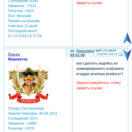
Сообщений:
6399
увидеть ссылки
Уважение:
+7621
Позитив:
+3915
Пол:
Женский
Провел на форуме:
4 месяца 12 дней
Последний визит:
01-10-2018 16:37:59
4
Поделиться
07-12-2011
+1
Олька
09:41:40
Модератор
как сделать надпись из
анимированного алфавита
в кадре proshow producer?
Зарегистрируйтесь, чтобы
увидеть ссылки
Откуда:
Екатеринбург
Зарегистрирован
: 30-04-2011
Сообщений:
5572
Уважение:
+4986
Позитив:
+3379