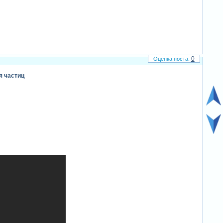
0
ия частиц