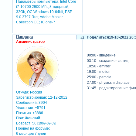
Параметры компьютера:
Intel Core
i7-10700 2900 МГц 8-ядерный;
32Gb; ОС Windows 10-64bit; PSP
9.0.3797 Rus; Adobe Master
Collection СС; iClone-7
Пандора
2
Поделиться
19-10-2022 20:
Администратор
00:00 - введение
03:10 - создание частиц
10:50 - emitter
19:00 - motion
25:00 - particle
27:00 - physics и displace
31:45 - редактирование фи
Откуда:
Россия
Зарегистрирован
: 12-12-2012
Сообщений:
3904
Уважение:
+5791
Позитив:
+3886
Пол:
Женский
Возраст:
56
[1969-09-09]
Провел на форуме:
6 месяцев 7 дней