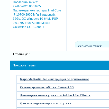
Последний визит:
27-07-2026 00:16:05
Параметры компьютера:
Intel Core
i7-10700 2900 МГц 8-ядерный;
32Gb; ОС Windows 10-64bit; PSP
9.0.3797 Rus; Adobe Master
Collection СС; iClone-7
скрытый текст:
для просмотра скрыто
Страница:
1
Похожие темы
Trapcode Particular - инструкция по применению
Разные уроки по работе с Element 3D
Новогодняя тема в уроках по Adobe After Effects
Урок по созданию простого футажа