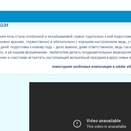
53:54
няя ночь стала особенной и незабываемой, нужно тщательно к ней подготов
нужно красиво, торжественно и обязательно с хорошим настроением, ведь, сле
ней. подготовка к новому году – дело важное, даже ответственное, ведь так м
ь, а уж нашим форумчанам - любителям делать поздравительные видеоролики
ие и счастливо встретить наступающий волшебный праздник в кругу семьи и 
новогодняя шейповая композиция в adobe afte