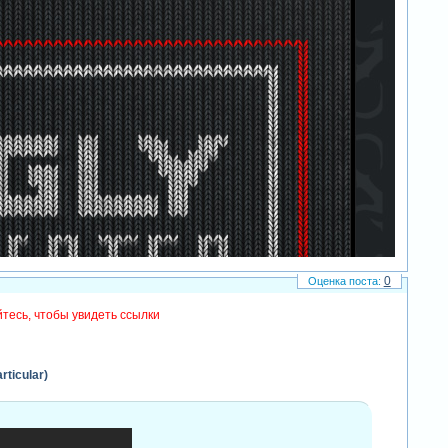
и рождеству. наша новогодняя шейповая композиция будет состоять
уем. в итоге получим великолепную новогоднюю шейповую анимацию,
 мы будем с нуля рисовать с помощью шейпов в after effects.
0
тесь, чтобы увидеть ссылки
rticular)