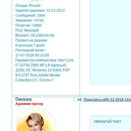
Откуда:
Россия
Зарегистрирован
: 12-12-2012
Сообщений:
3904
Уважение:
+5791
Позитив:
+3886
теги: урок adobe after effect
Пол:
Женский
Возраст:
56
[1969-09-09]
Провел на форуме:
6 месяцев 7 дней
на картинке выше показаны
Последний визит:
- контроль размера и ширин
27-07-2026 00:16:05
- угол расхождения петель;
Параметры компьютера:
Intel Core
- наклон;
i7-10700 2900 МГц 8-ядерный;
- dis-colorization.
32Gb; ОС Windows 10-64bit; PSP
9.0.3797 Rus; Adobe Master
Collection СС; iClone-7
скрытый текст:
для просмотра скрыто
Пандора
4
Поделиться
05-12-2018 14:
Администратор
по этому проекту были запи
свернутый текст
вязаная анимация в aft