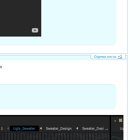
+1
ts