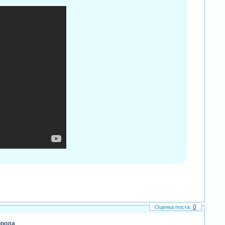
er effects
0
орода