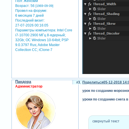
Пол:
Женский
Возраст:
56
[1969-09-09]
Провел на форуме:
6 месяцев 7 дней
Последний визит:
27-07-2026 00:16:05
Параметры компьютера:
Intel Core
в следующем видеоуроке по 
i7-10700 2900 МГц 8-ядерный;
из ёлки, подарков, и новог
32Gb; ОС Windows 10-64bit; PSP
созданную исключительно в п
9.0.3797 Rus; Adobe Master
Collection СС; iClone-7
свернутый текст
Пандора
3
Поделиться
05-12-2018 14:
Администратор
урок по созданию морозного
уроки по созданию снега в a
свернутый текст