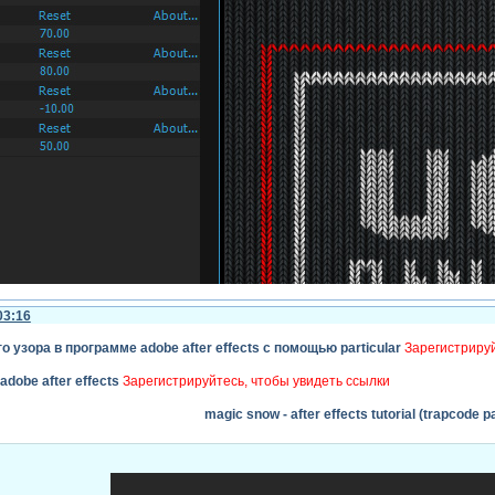
after effects, автор показывает создание шейповой анимации к новому году 
однего текста. мы все это красиво оформим, стилизуем, и динамично анимир
рограмме after effects. также, хотелось бы отметить, что все иконки и графику
03:16
 узора в программе adobe after effects с помощью particular
Зарегистрируй
dobe after effects
Зарегистрируйтесь, чтобы увидеть ссылки
magic snow - after effects tutorial (trapcode pa