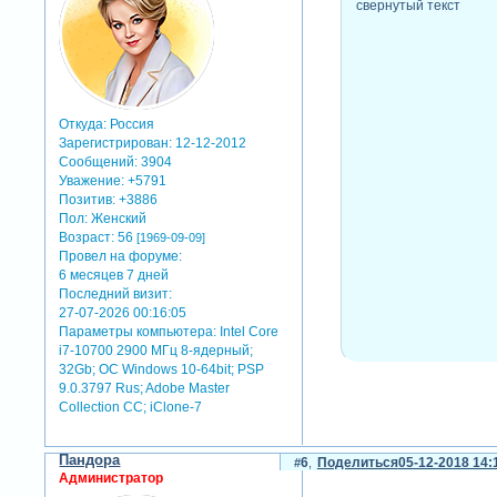
свернутый текст
Откуда:
Россия
Зарегистрирован
: 12-12-2012
Сообщений:
3904
Уважение:
+5791
Позитив:
+3886
Пол:
Женский
Возраст:
56
[1969-09-09]
Провел на форуме:
6 месяцев 7 дней
Последний визит:
27-07-2026 00:16:05
Параметры компьютера:
Intel Core
i7-10700 2900 МГц 8-ядерный;
32Gb; ОС Windows 10-64bit; PSP
9.0.3797 Rus; Adobe Master
Collection СС; iClone-7
Пандора
6
Поделиться
05-12-2018 14:
Администратор