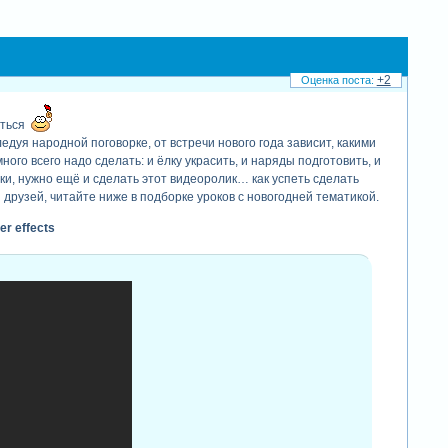
+2
иться
дуя народной поговорке, от встречи нового года зависит, какими
ного всего надо сделать: и ёлку украсить, и наряды подготовить, и
, нужно ещё и сделать этот видеоролик… как успеть сделать
друзей, читайте ниже в подборке уроков с новогодней тематикой.
r effects