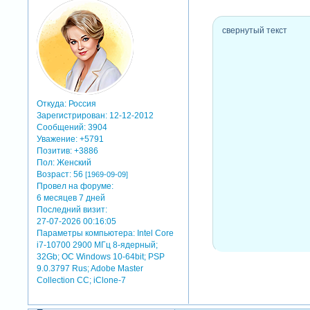
свернутый текст
Откуда:
Россия
Зарегистрирован
: 12-12-2012
Сообщений:
3904
Уважение:
+5791
Позитив:
+3886
Пол:
Женский
Возраст:
56
[1969-09-09]
Провел на форуме:
6 месяцев 7 дней
Последний визит:
27-07-2026 00:16:05
Параметры компьютера:
Intel Core
i7-10700 2900 МГц 8-ядерный;
32Gb; ОС Windows 10-64bit; PSP
9.0.3797 Rus; Adobe Master
Collection СС; iClone-7