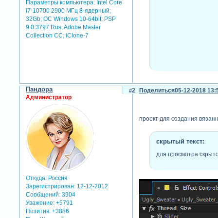
Параметры компьютера:
Intel Core
i7-10700 2900 МГц 8-ядерный;
32Gb; ОС Windows 10-64bit; PSP
9.0.3797 Rus; Adobe Master
Collection СС; iClone-7
в этом уроке мы при помощ
Пандора
2
Поделиться
05-12-2018 13:
Администратор
свернутый текст
проект для создания вязанн
скрытый текст:
для просмотра скрыто
Откуда:
Россия
Зарегистрирован
: 12-12-2012
Сообщений:
3904
Уважение:
+5791
Позитив:
+3886