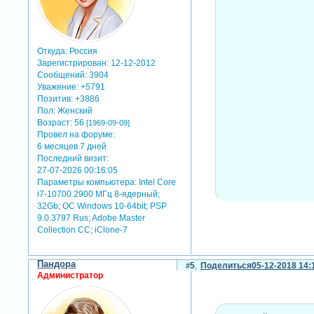
Откуда:
Россия
Зарегистрирован
: 12-12-2012
Сообщений:
3904
Уважение:
+5791
Позитив:
+3886
Пол:
Женский
Возраст:
56
[1969-09-09]
Провел на форуме:
6 месяцев 7 дней
Последний визит:
27-07-2026 00:16:05
Параметры компьютера:
Intel Core
i7-10700 2900 МГц 8-ядерный;
32Gb; ОС Windows 10-64bit; PSP
9.0.3797 Rus; Adobe Master
Collection СС; iClone-7
knitting animation after 
Пандора
5
Поделиться
05-12-2018 14:
Администратор