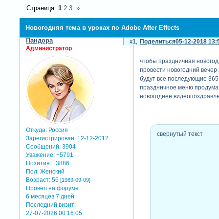
Страница:
1
2
3
»
Новогодняя тема в уроках по Adobe After Effects
Пандора
1
Поделиться
05-12-2018 13:
Администратор
чтобы праздничная новогод
провести новогодний вечер 
будут все последующие 365 д
праздничное меню продумат
новогоднее видеопоздравлен
Откуда:
Россия
свернутый текст
Зарегистрирован
: 12-12-2012
Сообщений:
3904
Уважение:
+5791
Позитив:
+3886
Пол:
Женский
Возраст:
56
[1969-09-09]
Провел на форуме:
6 месяцев 7 дней
Последний визит:
27-07-2026 00:16:05