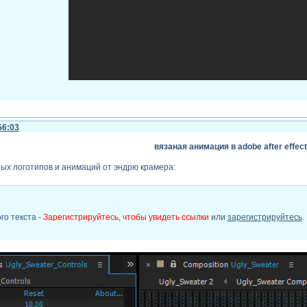
и шейпов создадим простую и эффектную новогоднюю композицию.
56:03
вязаная анимация в adobe after effec
ых логотипов и анимаций от эндрю крамера:
го текста -
Зарегистрируйтесь, чтобы увидеть ссылки
или
зарегистрируйтесь
.