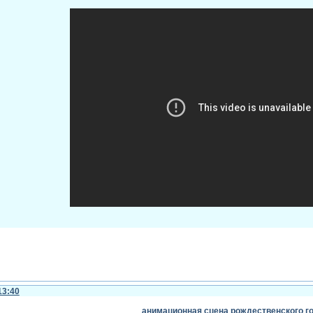
how to create ugly sweater kinetted effect in aft
13:40
анимационная сцена рождественского г