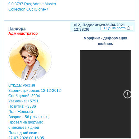
9.0.3797 Rus; Adobe Master
Collection СС; iClone-7
12
Поделиться
26-04-2021
0
Пандора
12:38:36
Администратор
морфинг - деформация
шейпов.
Откуда:
Россия
Зарегистрирован
: 12-12-2012
Сообщений:
3904
Уважение:
+5791
Позитив:
+3886
Пол:
Женский
Возраст:
56
[1969-09-09]
Провел на форуме:
6 месяцев 7 дней
Последний визит:
27-07-2026 00:16:05