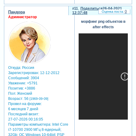
11
Поделиться
26-04-2021
0
Пандора
12:37:48
Администратор
морфинг png объектов в
after effects
Откуда:
Россия
Зарегистрирован
: 12-12-2012
Сообщений:
3904
Уважение:
+5791
Позитив:
+3886
Пол:
Женский
Возраст:
56
[1969-09-09]
Провел на форуме:
6 месяцев 7 дней
Последний визит:
27-07-2026 00:16:05
Параметры компьютера:
Intel Core
i7-10700 2900 МГц 8-ядерный;
32Gb; ОС Windows 10-64bit; PSP