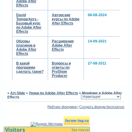
Adobe After
красивую и веселую
Effects
анимацию трансформации.
все плагины re:flex
David
Авторские
08-08-2024
используют маски для
Tomparkers -
курсы по Adobe
Базовый курс
After Effects
своей работы, и в
по Adobe After
некоторых случаях
Effects
потребуется их анимация.
эти методы можно
Обзоры
Расширения
14-09-2021
плагинов в
Adobe After
применять и для любых
Adobe After
Effects
других изображений
Effects
предметов, например,
морфинг фотографий
В какой
Вопросы и
27-08-2011
природы тоже может
программе
ответы по
сделать такое?
ProShow
выглядеть весьма
Producer
интересно.
***
»
Art-Slide
»
Уроки по Adobe After Effects
»
Морфинг в Adobe After
00:00 начало
Effects
01:11
деформация
Рейтинг форумов
|
Создать форум бесплатно
лица плагином
re:flex warp
01:55
настройка