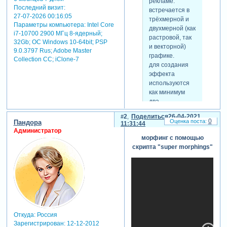
рекламе.
Последний визит:
встречается в
27-07-2026 00:16:05
трёхмерной и
Параметры компьютера:
Intel Core
двухмерной (как
i7-10700 2900 МГц 8-ядерный;
растровой, так
32Gb; ОС Windows 10-64bit; PSP
и векторной)
9.0.3797 Rus; Adobe Master
графике.
Collection СС; iClone-7
для создания
эффекта
используются
как минимум
два
изображения,
2
Поделиться
26-04-2021
на которых
0
Пандора
11:31:44
художник
Администратор
задаёт в
морфинг с помощью
зависимости от
скрипта "super morphings"
использующегося
программного
обеспечения
опорные
фигуры или
ключевые точки
(т. н. маркеры,
Откуда:
Россия
или метки),
Зарегистрирован
: 12-12-2012