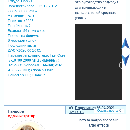
Откуда:
Россия
это руководство подходит
Зарегистрирован
: 12-12-2012
для начинающих и
Сообщений:
3904
пользователей среднего
Уважение:
+5791
уровня.
Позитив:
+3886
Пол:
Женский
Возраст:
56
[1969-09-09]
Провел на форуме:
6 месяцев 7 дней
Последний визит:
27-07-2026 00:16:05
Параметры компьютера:
Intel Core
i7-10700 2900 МГц 8-ядерный;
32Gb; ОС Windows 10-64bit; PSP
9.0.3797 Rus; Adobe Master
Collection СС; iClone-7
9
Поделиться
26-04-2021
0
Пандора
12:13:18
Администратор
how to morph shapes in
after effects