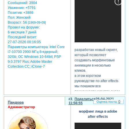
которые
Сообщений:
3904
помогают
Уважение:
+5791
компьютеру
Позитив:
+3886
выполнить
Пол:
Женский
правильный
Возраст:
56
[1969-09-09]
морфинг, то
Провел на форуме:
есть создать
6 месяцев 7 дней
Последний визит:
изображения
27-07-2026 00:16:05
промежуточных
Параметры компьютера:
Intel Core
состояний
разработан новый скрипт,
i7-10700 2900 МГц 8-ядерный;
(интерполируя
который позволяет
32Gb; ОС Windows 10-64bit; PSP
имеющиеся
создавать морфинговые
9.0.3797 Rus; Adobe Master
данные).
анимации в несколько
Collection СС; iClone-7
технология
кликов.
морфинга
в этом коротком
видео (т. н.
руководстве по after effects
«морфинг
мы покажем все
видео в видео»)
возможности скрипта super
в целом мало
morphings и дадим
3
Поделиться
26-04-2021
отличается от
подробные инструкции по
0
Пандора
11:56:55
морфинга
его использованию.
Администратор
статичных
морфинг лица в adobe
купить полную версию или
изображений
after effects
загрузите пробную версию
за тем
скрипта здесь:
исключением,
Зарегистрируйтесь, чтобы