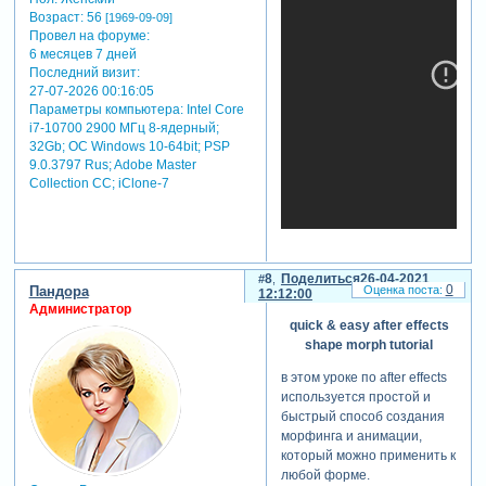
Возраст:
56
[1969-09-09]
Провел на форуме:
6 месяцев 7 дней
Последний визит:
27-07-2026 00:16:05
Параметры компьютера:
Intel Core
i7-10700 2900 МГц 8-ядерный;
32Gb; ОС Windows 10-64bit; PSP
9.0.3797 Rus; Adobe Master
Collection СС; iClone-7
8
Поделиться
26-04-2021
0
Пандора
12:12:00
Администратор
quick & easy after effects
shape morph tutorial
в этом уроке по after effects
используется простой и
быстрый способ создания
морфинга и анимации,
который можно применить к
любой форме.