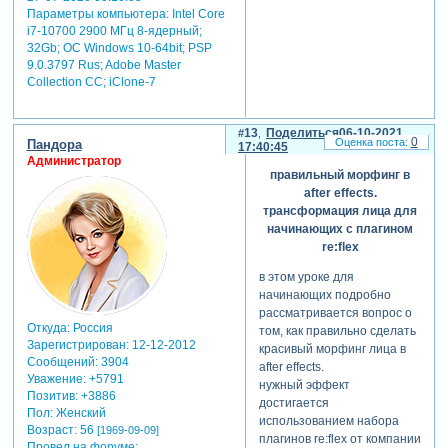
Параметры компьютера:
Intel Core
i7-10700 2900 МГц 8-ядерный;
32Gb; ОС Windows 10-64bit; PSP
9.0.3797 Rus; Adobe Master
Collection СС; iClone-7
13
Поделиться
06-10-2021
0
Пандора
17:40:45
Администратор
правильный морфинг в
after effects.
трансформация лица для
начинающих с плагином
re:flex
в этом уроке для
начинающих подробно
рассматривается вопрос о
Откуда:
Россия
том, как правильно сделать
Зарегистрирован
: 12-12-2012
красивый морфинг лица в
Сообщений:
3904
after effects.
Уважение:
+5791
нужный эффект
Позитив:
+3886
достигается
Пол:
Женский
использованием набора
Возраст:
56
[1969-09-09]
плагинов re:flex от компании
Провел на форуме: