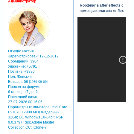
Администратор
морфинг в after effects с
помощью плагина re:flex
Откуда:
Россия
Зарегистрирован
: 12-12-2012
Сообщений:
3904
Уважение:
+5791
Позитив:
+3886
Пол:
Женский
Возраст:
56
[1969-09-09]
Провел на форуме:
6 месяцев 7 дней
Последний визит:
27-07-2026 00:16:05
Параметры компьютера:
Intel Core
i7-10700 2900 МГц 8-ядерный;
32Gb; ОС Windows 10-64bit; PSP
9.0.3797 Rus; Adobe Master
Collection СС; iClone-7