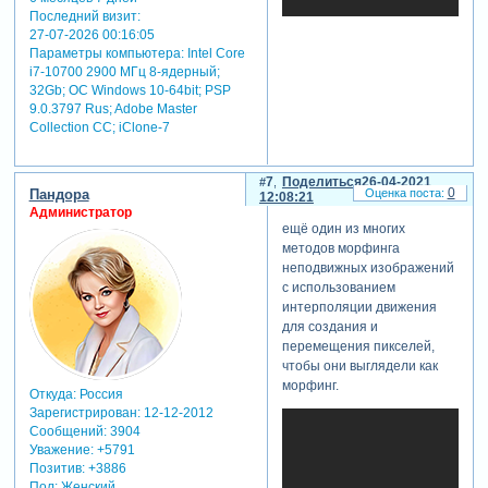
Последний визит:
27-07-2026 00:16:05
Параметры компьютера:
Intel Core
i7-10700 2900 МГц 8-ядерный;
32Gb; ОС Windows 10-64bit; PSP
9.0.3797 Rus; Adobe Master
теги: морфинг
Collection СС; iClone-7
7
Поделиться
26-04-2021
0
Пандора
12:08:21
Администратор
ещё один из многих
методов морфинга
неподвижных изображений
с использованием
интерполяции движения
для создания и
перемещения пикселей,
чтобы они выглядели как
морфинг.
Откуда:
Россия
Зарегистрирован
: 12-12-2012
Сообщений:
3904
Уважение:
+5791
Позитив:
+3886
Пол:
Женский