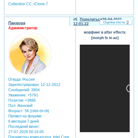
роберта
Collection СС; iClone-7
патрика
многократно
5
Поделиться
26-04-2021
плавно
0
Пандора
12:01:22
преображается,
Администратор
принимая облик
морфинг в after effects
различных
[morph fx in ae]
людей.
виды морфинга:
Откуда:
Россия
Зарегистрирован
: 12-12-2012
Сообщений:
3904
Уважение:
+5791
Позитив:
+3886
Пол:
Женский
Возраст:
56
[1969-09-09]
Провел на форуме:
6 месяцев 7 дней
Последний визит:
27-07-2026 00:16:05
Параметры компьютера:
Intel Core