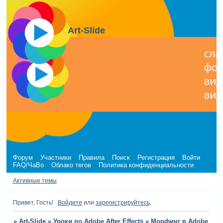
Art-Slide
Форум
Участники
Правила
Поиск
Регистрация
Войти
FAQ/ЧаВо
Облако тегов
Политика конфиденциальности
Активные темы
Привет, Гость!
Войдите
или
зарегистрируйтесь
.
»
Art-Slide
»
Уроки по Adobe After Effects
»
Морфинг в Adobe