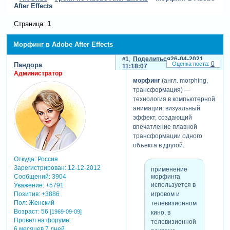
After Effects
Страница:
1
Морфинг в Adobe After Effects
1
Поделиться
26-04-2021
0
Пандора
11:18:07
Администратор
морфинг
(англ. morphing,
трансформация) —
технология в компьютерной
анимации, визуальный
эффект, создающий
впечатление плавной
трансформации одного
объекта в другой.
Откуда:
Россия
Зарегистрирован
: 12-12-2012
применение
морфинга
Сообщений:
3904
используется в
Уважение:
+5791
игровом и
Позитив:
+3886
Пол:
Женский
телевизионном
Возраст:
56
[1969-09-09]
кино, в
Провел на форуме:
телевизионной
6 месяцев 7 дней