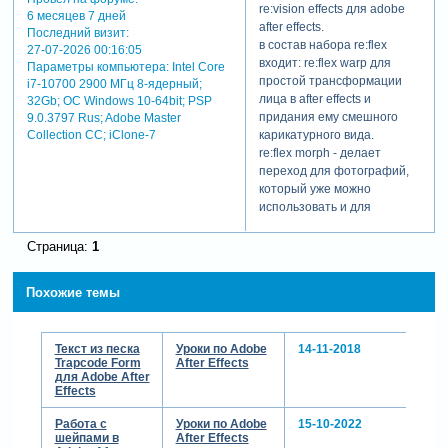
re:vision effects для adobe
6 месяцев 7 дней
after effects.
Последний визит:
в состав набора re:flex
27-07-2026 00:16:05
входит: re:flex warp для
Параметры компьютера:
Intel Core
простой трансформации
i7-10700 2900 МГц 8-ядерный;
лица в after effects и
32Gb; ОС Windows 10-64bit; PSP
придания ему смешного
9.0.3797 Rus; Adobe Master
Collection СС; iClone-7
карикатурного вида.
re:flex morph - делает
переход для фотографий,
который уже можно
использовать и для
морфинга лица одного
человека в другого или даже
Страница:
1
в животное.
re:flex motion morph - для
Похожие темы
работы с видео, когда
морфинг изображений не
подходит.
Текст из песка
Уроки по Adobe
14-11-2018
морфинг в after effects
Trapcode Form
After Effects
можно делать и
для Adobe After
встроенным эффектом
Effects
reshape, но это работает
плохо, так у вас не
Работа с
Уроки по Adobe
15-10-2022
шейпами в
After Effects
получится удобно сделать