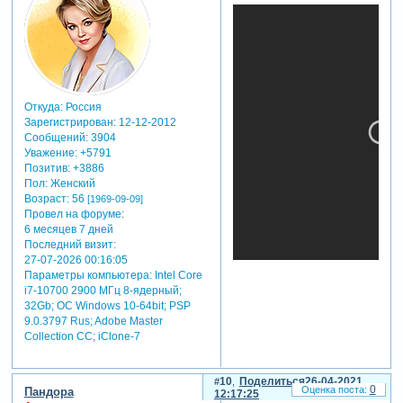
Откуда:
Россия
Зарегистрирован
: 12-12-2012
Сообщений:
3904
Уважение:
+5791
Позитив:
+3886
Пол:
Женский
Возраст:
56
[1969-09-09]
Провел на форуме:
6 месяцев 7 дней
Последний визит:
27-07-2026 00:16:05
Параметры компьютера:
Intel Core
i7-10700 2900 МГц 8-ядерный;
32Gb; ОС Windows 10-64bit; PSP
9.0.3797 Rus; Adobe Master
Collection СС; iClone-7
10
Поделиться
26-04-2021
0
Пандора
12:17:25