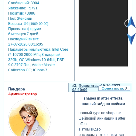
Сообщений:
3904
Уважение:
+5791
Позитив:
+3886
Пол:
Женский
Возраст:
56
[1969-09-09]
Провел на форуме:
6 месяцев 7 дней
Последний визит:
27-07-2026 00:16:05
Параметры компьютера:
Intel Core
i7-10700 2900 МГц 8-ядерный;
32Gb; ОС Windows 10-64bit; PSP
9.0.3797 Rus; Adobe Master
Collection СС; iClone-7
3
Поделиться
15-10-2022
0
Пандора
08:10:09
теги: урок adobe after effects
Администратор
shapes in after effects.
полный гайд по шейпам
полный курс по shapes и
шейповой анимации в after
effect.
в этом видео
рассказывается о том, как