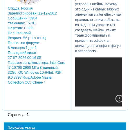
устроены шейпы, почему
Откуда:
Россия
это один из самых важных
Зарегистрирован
: 12-12-2012
элементов в after effect и как
Сообщений:
3904
правильно с ним работать.
Уважение:
+5791
из видео вы узнаете как
Позитив:
+3886
создавать шейпы, как их
Пол:
Женский
трансформировать и
Возраст:
56
[1969-09-09]
применять эффекты.
Провел на форуме:
анимация и морфинг фигур
6 месяцев 7 дней
в after effects.
Последний визит:
27-07-2026 00:16:05
Параметры компьютера:
Intel Core
i7-10700 2900 МГц 8-ядерный;
32Gb; ОС Windows 10-64bit; PSP
9.0.3797 Rus; Adobe Master
Collection СС; iClone-7
Страница:
1
Похожие темы