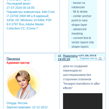
- bezier vs
Последний визит:
rotobezier
27-07-2026 00:16:05
- fill & stroke
Параметры компьютера:
Intel Core
- center anchor
i7-10700 2900 МГц 8-ядерный;
32Gb; ОС Windows 10-64bit; PSP
point in new
9.0.3797 Rus; Adobe Master
shape layer
Collection СС; iClone-7
- advanced
masking
- convert text &
vector layers into
shape layers
- move paths
between
2
Поделиться
31-08-2018
+1
Пандора
19:05:20
illustrator & after
Администратор
effects
урок по созданию
- working with
переходов из
multiple shapes
шестигранников без
- shape
сторонних плагинов
attributes
"hexagon transitions in after
- convert points
effects".
to nulls
- smartrekt
Откуда:
Россия
Зарегистрирован
: 12-12-2012