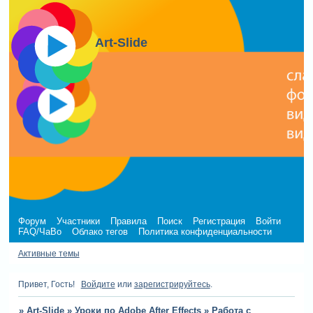
Art-Slide
Форум
Участники
Правила
Поиск
Регистрация
Войти
FAQ/ЧаВо
Облако тегов
Политика конфиденциальности
Активные темы
Привет, Гость!
Войдите
или
зарегистрируйтесь
.
»
Art-Slide
»
Уроки по Adobe After Effects
»
Работа с