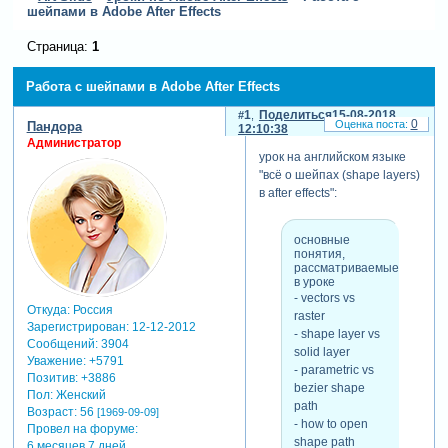
шейпами в Adobe After Effects
Страница:
1
Работа с шейпами в Adobe After Effects
1
Поделиться
15-08-2018
0
Пандора
12:10:38
Администратор
урок на английском языке
"всё о шейпах (shape layers)
в after effects":
основные
понятия,
рассматриваемые
в уроке
- vectors vs
Откуда:
Россия
raster
Зарегистрирован
: 12-12-2012
- shape layer vs
Сообщений:
3904
solid layer
Уважение:
+5791
- parametric vs
Позитив:
+3886
bezier shape
Пол:
Женский
path
Возраст:
56
[1969-09-09]
- how to open
Провел на форуме:
shape path
6 месяцев 7 дней