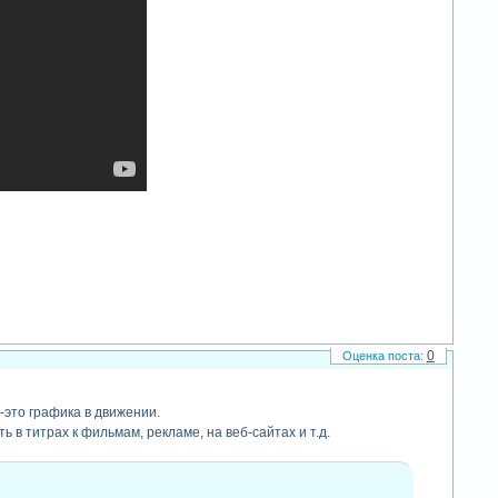
инверсная кинематика
0
-это графика в движении.
 в титрах к фильмам, рекламе, на веб-сайтах и т.д.