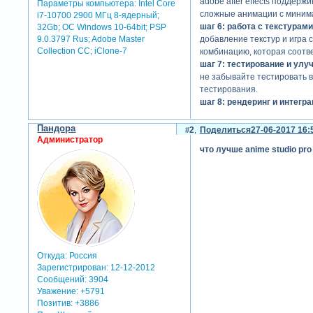
adobe after effects поддер
Параметры компьютера:
Intel Core
сложные анимации с минима
i7-10700 2900 МГц 8-ядерный;
шаг 6: работа с текстурами
32Gb; ОС Windows 10-64bit; PSP
добавление текстур и игра
9.0.3797 Rus; Adobe Master
Collection СС; iClone-7
комбинацию, которая соотв
шаг 7: тестирование и улу
не забывайте тестировать 
тестирования.
шаг 8: рендеринг и интегра
после завершения анимации
или веб-сериал.
Пандора
2
Поделиться
27-06-2017 16:
создание анимированных пер
Администратор
что лучше anime studio pro
уникальные и яркие анимац
но и эмоции.
при создании персонажной а
duik bassel:
duik bassel – это мощный н
и выполнение сложных аним
rubberhose:
rubberhose – это плагин, 
Откуда:
Россия
с жестами и движениями, со
Зарегистрирован
: 12-12-2012
joysticks 'n sliders:
Сообщений:
3904
этот плагин облегчает аним
Уважение:
+5791
делает его более интуитив
Позитив:
+3886
limber: