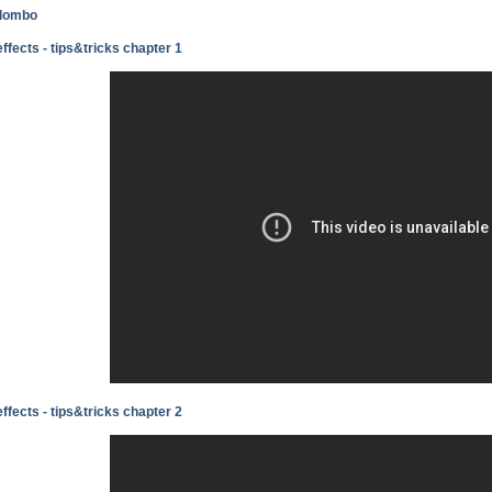
olombo
ffects - tips&tricks chapter 1
ffects - tips&tricks chapter 2