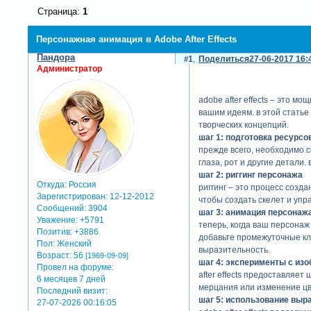
Страница:
1
Персонажная анимация в Adobe After Effects
Пандора
1
Поделиться
27-06-2017 16:
Администратор
adobe after effects – это 
вашим идеям. в этой статье
творческих концепций.
шаг 1: подготовка ресурсо
прежде всего, необходимо 
глаза, рот и другие детали
шаг 2: риггинг персонажа
Откуда:
Россия
риггинг – это процесс созда
Зарегистрирован
: 12-12-2012
чтобы создать скелет и уп
Сообщений:
3904
шаг 3: анимация персонаж
Уважение:
+5791
теперь, когда ваш персонаж
Позитив:
+3886
добавьте промежуточные кл
Пол:
Женский
выразительность.
Возраст:
56
[1969-09-09]
шаг 4: эксперименты с и
Провел на форуме:
after effects предоставляе
6 месяцев 7 дней
мерцания или изменение цве
Последний визит:
шаг 5: использование выр
27-07-2026 00:16:05