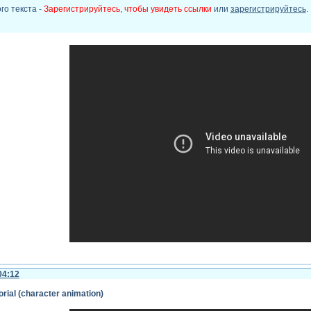
го текста -
Зарегистрируйтесь, чтобы увидеть ссылки
или
зарегистрируйтесь
.
нструмента puppet pin tool. анимация гусеницы.
04:12
torial (character animation)