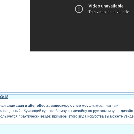
. adobe after effects. duik ik. как сделать персонажа и анимацию походки. 
03:18
ая анимация в after effects. видеокурс супер моушн.
курс платный.
олноценный обучающий курс по 2d моушн-дизайну на русском! моушн-дизайн 
льзуется практически везде: примеры этого вида искусства вы можете увидеть