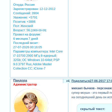
Откуда:
Россия
Зарегистрирован
: 12-12-2012
Сообщений:
3904
Уважение:
+5791
Позитив:
+3886
Пол:
Женский
Возраст:
56
[1969-09-09]
Провел на форуме:
6 месяцев 7 дней
Последний визит:
27-07-2026 00:16:05
Параметры компьютера:
Intel Core
i7-10700 2900 МГц 8-ядерный;
32Gb; ОС Windows 10-64bit; PSP
9.0.3797 Rus; Adobe Master
Collection СС; iClone-7
александр птичкин - урок 3
Пандора
4
Поделиться
27-06-2017 17:
Администратор
михаил бычков - персонажн
супер моушн - это первый п
на сегодняшний день он испо
скрытый текст: