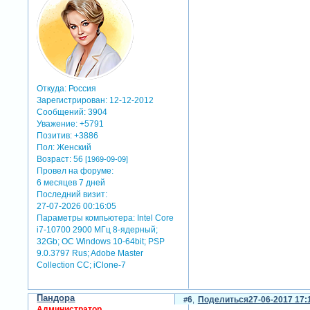
Откуда:
Россия
Зарегистрирован
: 12-12-2012
Сообщений:
3904
Уважение:
+5791
Позитив:
+3886
Пол:
Женский
Возраст:
56
[1969-09-09]
Провел на форуме:
6 месяцев 7 дней
Последний визит:
27-07-2026 00:16:05
Параметры компьютера:
Intel Core
i7-10700 2900 МГц 8-ядерный;
32Gb; ОС Windows 10-64bit; PSP
9.0.3797 Rus; Adobe Master
Collection СС; iClone-7
Пандора
6
Поделиться
27-06-2017 17:
Администратор