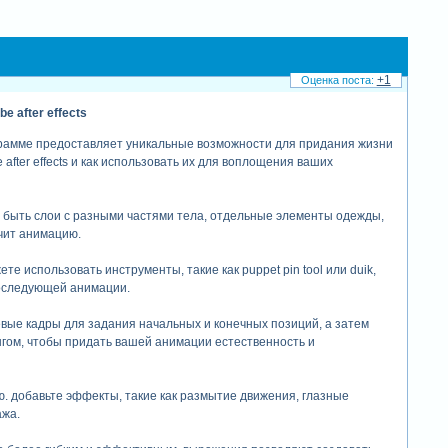
+1
 after effects
рограмме предоставляет уникальные возможности для придания жизни
ter effects и как использовать их для воплощения ваших
 быть слои с разными частями тела, отдельные элементы одежды,
гчит анимацию.
ете использовать инструменты, такие как puppet pin tool или duik,
последующей анимации.
евые кадры для задания начальных и конечных позиций, а затем
гом, чтобы придать вашей анимации естественность и
ю. добавьте эффекты, такие как размытие движения, глазные
ажа.