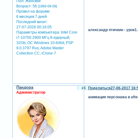
Пол:
Женский
limber – это плагин, котор
Возраст:
56
[1969-09-09]
такие как создание конечно
Провел на форуме:
auto lip-sync:
6 месяцев 7 дней
при создании анимации перс
Последний визит:
процесс, синхронизируя дви
27-07-2026 00:16:05
александр птичкин - урок1. 
Параметры компьютера:
Intel Core
motion bro:
i7-10700 2900 МГц 8-ядерный;
motion bro – это расширен
32Gb; ОС Windows 10-64bit; PSP
может значительно ускорит
9.0.3797 Rus; Adobe Master
adobe character animator:
Collection СС; iClone-7
хотя adobe character anima
времени с использованием 
red giant universe:
universe от red giant пред
инструменты, которые могу
используя эти приложения, 
Пандора
3
Поделиться
27-06-2017 16:
теги: персонажная анимаци
Администратор
анимация персонажа в after
александр птичкин - урок 2.