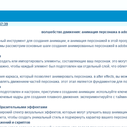
47:39
волшебство движения: анимация персонажа в adobe
мощный инструмент для создания анимации, и анимация персонажей в этой п
 мы рассмотрим основные шаги создания анимированных персонажей в adobe af
в
создать или импортировать элементы, составляющие ваш персонаж. это могут
. важно, чтобы каждый элемент был подготовлен как отдельный слой, что обле
ния каркаса, который позволяет анимировать персонажа. в after effects, вы мож
равлять движением частей персонажа. этот этап является фундаментом для 
а
 подготовлен и настроен, приступим к созданию анимации. используйте ключ
ючевые кадры для создания плавного движения. экспериментируйте с таймин
зобразительными эффектами
т широкий спектр визуальных эффектов, которые могут улучшить вашу анимаци
та, чтобы создать уникальный стиль и подчеркнуть характер вашего персон
ажений и скриптов