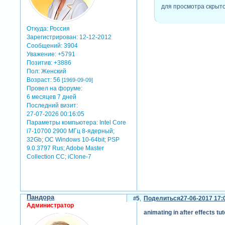
для просмотра скрыто
Откуда:
Россия
Зарегистрирован
: 12-12-2012
Сообщений:
3904
Уважение:
+5791
Позитив:
+3886
Пол:
Женский
Возраст:
56
[1969-09-09]
Провел на форуме:
6 месяцев 7 дней
александр птичкин - обзор и
Последний визит:
27-07-2026 00:16:05
Параметры компьютера:
Intel Core
i7-10700 2900 МГц 8-ядерный;
32Gb; ОС Windows 10-64bit; PSP
9.0.3797 Rus; Adobe Master
Collection СС; iClone-7
Пандора
5
Поделиться
27-06-2017 17:
Администратор
animating in after effects tu