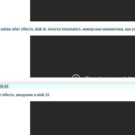
ый предоставляет дополнительные возможности для создания и управления с
стей с управляемыми суставами.
онажей, особенно в мультфильме, важными являются анимация рта и синхрони
жения губ с аудиозаписью.
adobe after effects. duik ik. inverse kinematics. инверсная кинематика. как 
ие, предоставляющее коллекцию готовых к использованию анимированных элем
ь процесс создания анимации, предоставляя готовые к использованию ресурс
tor работает как отдельное приложение, оно интегрируется хорошо с after eff
камеры и микрофона для отслеживания движений и голоса.
оставляет различные плагины и эффекты, которые могут быть полезны при со
т быть применены к анимированным персонажам.
плагины и расширения, вы можете улучшить эффективность и качество вашей п
56:44
я
 effects. введение в duik 15
 adobe after effects. duik ik. как сделать персонажа и анимацию походки. in