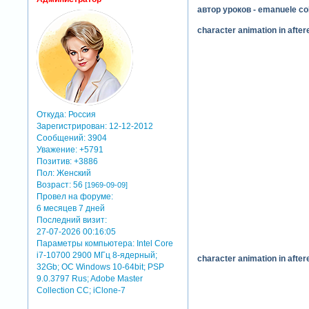
автор уроков - emanuele c
character animation in aftere
Откуда:
Россия
Зарегистрирован
: 12-12-2012
Сообщений:
3904
Уважение:
+5791
Позитив:
+3886
Пол:
Женский
Возраст:
56
[1969-09-09]
Провел на форуме:
6 месяцев 7 дней
Последний визит:
27-07-2026 00:16:05
Параметры компьютера:
Intel Core
i7-10700 2900 МГц 8-ядерный;
character animation in aftere
32Gb; ОС Windows 10-64bit; PSP
9.0.3797 Rus; Adobe Master
Collection СС; iClone-7