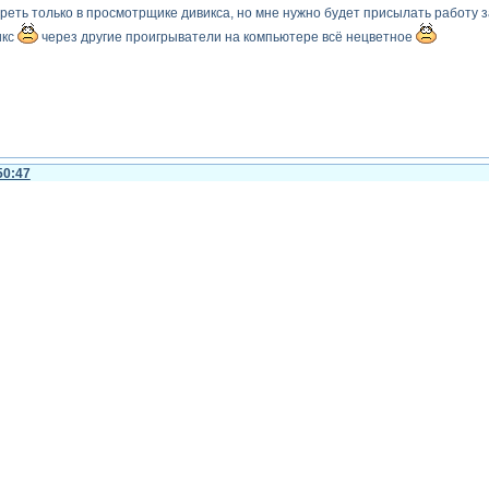
еть только в просмотрщике дивикса, но мне нужно будет присылать работу зака
икс
через другие проигрыватели на компьютере всё нецветное
50:47