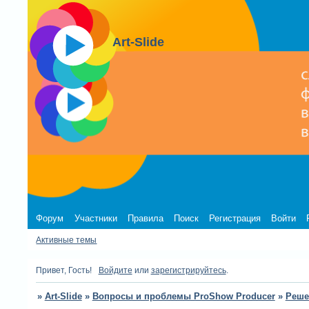
Art-Slide
Форум
Участники
Правила
Поиск
Регистрация
Войти
Активные темы
Привет, Гость!
Войдите
или
зарегистрируйтесь
.
»
Art-Slide
»
Вопросы и проблемы ProShow Producer
»
Реше