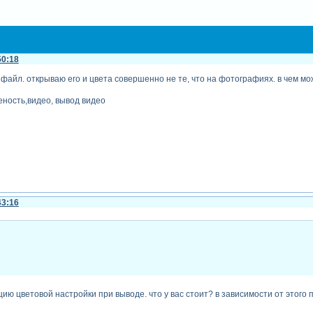
50:18
файл. открываю его и цвета совершенно не те, что на фотографиях. в чем мо
еность,видео, вывод видео
43:16
цию цветовой настройки при выводе. что у вас стоит? в зависимости от это