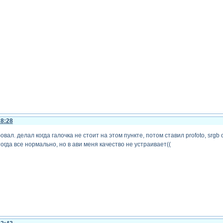
18:28
л. делал когда галочка не стоит на этом пункте, потом ставил profoto, srgb co
тогда все нормально, но в ави меня качество не устраивает((