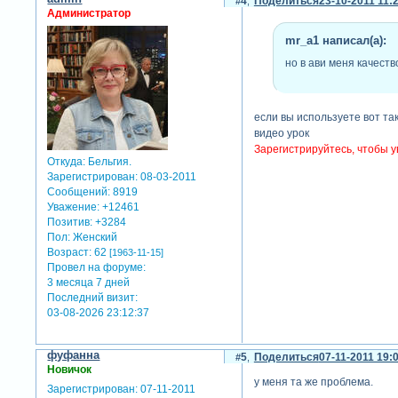
4
Поделиться
23-10-2011 11:
Администратор
mr_a1 написал(а):
но в ави меня качеств
если вы используете вот та
видео урок
Зарегистрируйтесь, чтобы у
Откуда:
Бельгия.
Зарегистрирован
: 08-03-2011
Сообщений:
8919
Уважение:
+12461
Позитив:
+3284
Пол:
Женский
Возраст:
62
[1963-11-15]
Провел на форуме:
3 месяца 7 дней
Последний визит:
03-08-2026 23:12:37
фуфанна
5
Поделиться
07-11-2011 19:
Новичок
у меня та же проблема.
Зарегистрирован
: 07-11-2011