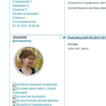
Сообщений:
1
получается нормально смотр
Уважение:
0
просмотрщик и вообще див
Позитив:
0
Провел на форуме:
3 минуты
Последний визит:
07-11-2011 19:36:36
oligawlad
6
Поделиться
03-02-2015 16:
Долгожитель
кэтлин
лера, вот здесь