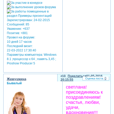
Зарегистрирован
: 24-02-2015
Сообщений:
85
Уважение:
+637
Позитив:
+881
Провел на форуме:
10 дней 17 часов
Последний визит:
22-03-2022 17:30:40
Параметры компьютера:
Windows
8.1 ;процессор х 64 ; память 3,45 ;
Proshow Producer 5
10
Поделиться
01-05-2016
0
Жемчужина
20:15:55
Бывалый
светлана!
присоединяюсь к
поздравлениям!
счастья, любви,
удачи,
вдохновения!!!