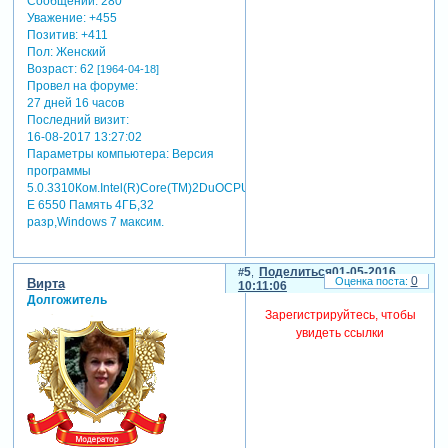
Сообщений:
280
Уважение:
+455
Позитив:
+411
Пол:
Женский
Возраст:
62
[1964-04-18]
Провел на форуме:
27 дней 16 часов
Последний визит:
16-08-2017 13:27:02
Параметры компьютера:
Версия
программы
5.0.3310Ком.Intel(R)Core(TM)2DuOCPU
E 6550 Память 4ГБ,32
разр,Windows 7 максим.
5
Поделиться
01-05-2016
0
Вирта
10:11:06
Долгожитель
Зарегистрируйтесь, чтобы
увидеть ссылки