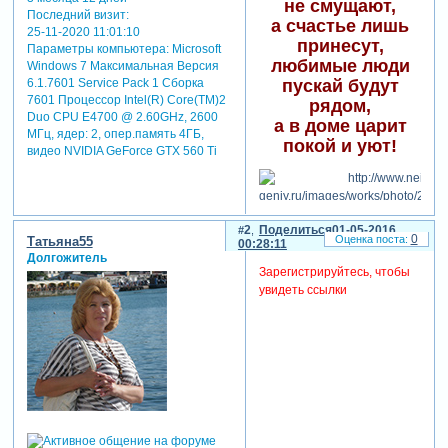
не смущают,
Последний визит:
а счастье лишь
25-11-2020 11:01:10
принесут,
Параметры компьютера:
Microsoft
любимые люди
Windows 7 Максимальная Версия
пускай будут
6.1.7601 Service Pack 1 Сборка
7601 Процессор Intel(R) Core(TM)2
рядом,
Duo CPU E4700 @ 2.60GHz, 2600
а в доме царит
МГц, ядер: 2, опер.память 4ГБ,
покой и уют!
видео NVIDIA GeForce GTX 560 Ti
2
Поделиться
01-05-2016
0
Татьяна55
00:28:11
Долгожитель
Зарегистрируйтесь, чтобы
увидеть ссылки