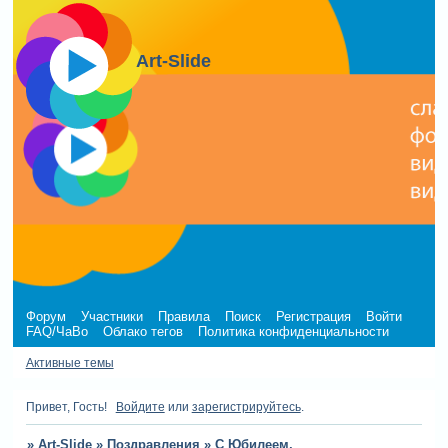
Art-Slide
Форум
Участники
Правила
Поиск
Регистрация
Войти
FAQ/ЧаВо
Облако тегов
Политика конфиденциальности
Активные темы
Привет, Гость!
Войдите
или
зарегистрируйтесь
.
»
Art-Slide
»
Поздравления
»
С Юбилеем,