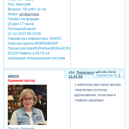
Пол:
Женский
Возраст:
58
[1967-10-10]
Skype:
anytkanysha
Провел на форуме:
24 дня 17 часов
Последний визит:
21-12-2022 06:13:58
Параметры компьютера:
DNAPC
Рабочая группа:WORKGROUP
Процессор:Intel(R)Pentium(R)DualCPU
E2220 Память-2,00 ГБ 64-
разрядная операционная система
14
Поделиться
03-05-2016
0
admin
11:41:44
Администратор
с юбилеем светлана! желаю
творческих успехов,
вдохновения, позитива и
главное здоровья
Откуда:
Бельгия.