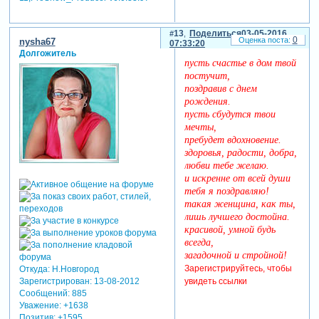
13
Поделиться
03-05-2016
0
nysha67
07:33:20
Долгожитель
пусть счастье в дом твой
постучит,
поздравив с днем
рождения.
пусть сбудутся твои
мечты,
пребудет вдохновение.
здоровья, радости, добра,
любви тебе желаю.
и искренне от всей души
тебя я поздравляю!
такая женщина, как ты,
лишь лучшего достойна.
красивой, умной будь
всегда,
загадочной и стройной!
Зарегистрируйтесь, чтобы
Откуда:
Н.Новгород
Зарегистрирован
: 13-08-2012
увидеть ссылки
Сообщений:
885
Уважение:
+1638
Позитив:
+1595