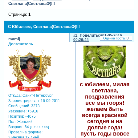
Светлана(СветланаФ)!!!
Страница:
1
С Юбилеем, Светлана(СветланаФ)!!!
1
Поделиться
01-05-2016
0
mamlj
00:26:44
Долгожитель
с юбилеем, милая
светлана,
Откуда:
Санкт-Петербург
поздравления
Зарегистрирован
: 16-09-2011
все мы гооря!
Сообщений:
3273
желаем быть
Уважение:
+5916
всегда красивой
Позитив:
+4075
сегодня и на
Пол:
Женский
долгие года!
Возраст:
64
[1962-07-05]
Провел на форуме:
пусть годы вовсе
3 месяца 12 дней