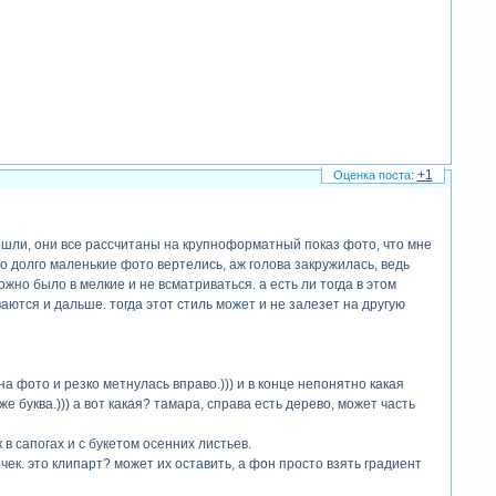
+1
ошли, они все рассчитаны на крупноформатный показ фото, что мне
ьно долго маленькие фото вертелись, аж голова закружилась, ведь
жно было в мелкие и не всматриваться. а есть ли тогда в этом
ваются и дальше. тогда этот стиль может и не залезет на другую
на фото и резко метнулась вправо.))) и в конце непонятно какая
же буква.))) а вот какая? тамара, справа есть дерево, может часть
в сапогах и с букетом осенних листьев.
чек. это клипарт? может их оставить, а фон просто взять градиент