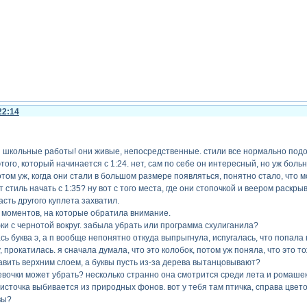
22:14
и школьные работы! они живые, непосредственные. стили все нормально под
этого, который начинается с 1:24. нет, сам по себе он интересный, но уж бол
том уж, когда они стали в большом размере появляться, понятно стало, что мо
стиль начать с 1:35? ну вот с того места, где они стопочкой и веером раскры
асть другого куплета захватил.
 моментов, на которые обратила внимание.
фки с чернотой вокруг. забыла убрать или программа схулиганила?
сь буква э, а п вообще непонятно откуда выпрыгнула, испугалась, что попала 
, прокатилась. я сначала думала, что это колобок, потом уж поняла, что это то
авить верхним слоем, а буквы пусть из-за дерева вытанцовывают?
евочки может убрать? несколько странно она смотрится среди лета и ромашек 
источка выбивается из природных фонов. вот у тебя там птичка, справа цвето
вы?