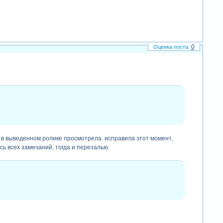
0
и в выведенном ролике просмотрела. исправила этот момент,
усь всех замечаний, тогда и перезалью.