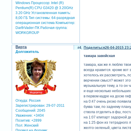
Windows Процессор: Intel (R)
Pentium(R) CPU G3420 @ 3.20GHz
3.20 GHz Установленная память:
8,00 ГБ Тип системы: 64-разрядная
операционная система Компьютер:
DarthVader-ПК Рабочая группа:
WORKGROUP
Вирта
4
Поделиться
26-04-2015 23:
Долгожитель
тамара завойская
тамара, как же я люблю тво
всегда нравится. кроме вот 
хотелось их рассмотреть, по
верчении смысл? может этот 
музыкальную тему, а то он ч
и еще несколько небольших
в первом кадре на доске ги
Откуда:
Россия
на 0:47 очень резко появила
Зарегистрирован
: 29-07-2011
буква там, по заднему плану
Сообщений:
2045
ствола отделить в фш, пост
Уважение:
+3404
на 1:07 клипарт задорной д
Позитив:
+2899
на 1:25 фон из тетрадного л
Пол:
Женский
желто-зеленый, цвета лист
Провел на форуме: