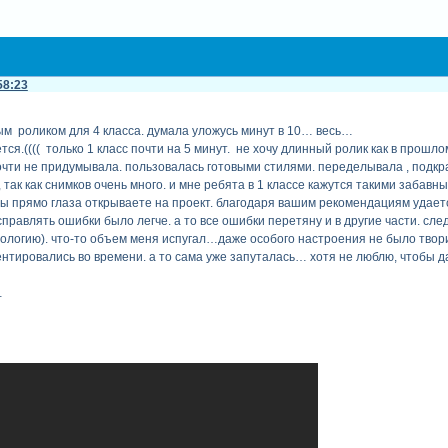
58:23
ым роликом для 4 класса. думала уложусь минут в 10… весь…
ся.(((( только 1 класс почти на 5 минут. не хочу длинный ролик как в прошло
очти не придумывала. пользовалась готовыми стилями. переделывала , подкраи
так как снимков очень много. и мне ребята в 1 классе кажутся такими забавн
ы прямо глаза открываете на проект. благодаря вашим рекомендациям удаетс
справлять ошибки было легче. а то все ошибки перетяну и в другие части. сл
ологию). что-то объем меня испугал…даже особого настроения не было твор
нтировались во времени. а то сама уже запуталась… хотя не люблю, чтобы дат
…