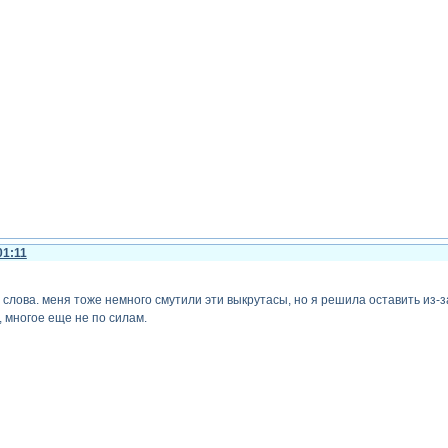
01:11
 слова. меня тоже немного смутили эти выкрутасы, но я решила оставить из-з
о, многое еще не по силам.