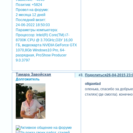
Позитив:
+5824
Провел на форуме:
2 месяца 12 дней
Последний визит:
24-06-2022 18:50:03
Параметры компьютера:
Процессор: Intel(R) Core(TM) i7-
8700K CPU @ 3.70GHz,ОЗУ 16,00
ГБ, видеокарта NVIDIA GeForce GTX
1070,8Gb Windows10 Pro, 64-
разрядная, ProShow Producer
9.0.3797
Тамара Завойская
3
Поделиться
26-04-2015 23:
Долгожитель
oligawlad
оленька, спасибо за добрые
стилях( где смогла). конечн