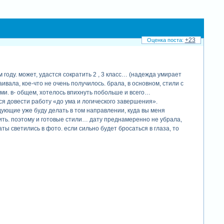
+23
м году. может, удастся сократить 2 , 3 класс… (надежда умирает
вала, кое-что не очень получилось. брала, в основном, стили с
ыми. в- общем, хотелось впихнуть побольше и всего…
я довести работу «до ума и логического завершения».
едующие уже буду делать в том направлении, куда вы меня
ить. поэтому и готовые стили… дату преднамеренно не убрала,
ы светились в фото. если сильно будет бросаться в глаза, то