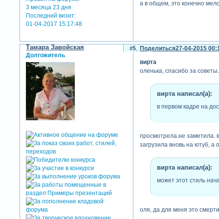
а в общем, это конечно мело
3 месяца 23 дня
Последний визит:
01-04-2017 15:17:48
Тамара Завойская
5
Поделиться
27-04-2015 00:
Долгожитель
вирта
оленька, спасибо за советы.
вирта написал(а):
в первом кадре на дос
просмотрела.не заметила. в
загрузила вновь на ютуб, а 
вирта написал(а):
может этот стиль нача
оля, да для меня это смерти