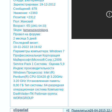
Откуда:
Екатеринбург
Зарегистрирован
: 19-12-2012
Сообщений:
878
Уважение:
+2360
Позитив:
+2312
Пол:
Женский
Возраст:
65
[1961-04-23]
Skype:
tamarazavoiskaya
Провел на форуме:
2 месяца 5 дней
Последний визит:
19-11-2022 18:16:02
Параметры компьютера:
Windows 7
Профессиональная Корпорация
теги: школьный
Майкрософт(Microsoft Corp.),2009.
отредактировано gauss (29-
Service Pack 1 Система : Оценка 5,9
Индекс производительности
Windows Процессор: Intel (R)
Pentium(R) CPU G3420 @ 3.20GHz
3.20 GHz Установленная память:
8,00 ГБ Тип системы: 64-разрядная
операционная система Компьютер:
DarthVader-ПК Рабочая группа:
WORKGROUP
oligawlad
2
Поделиться
26-04-2015 22: