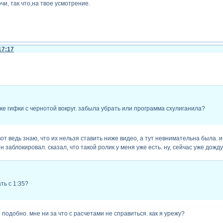
чи, так что,на твое усмотрение.
17:17
ке гифки с чернотой вокруг. забыла убрать или программа схулиганила?
от ведь знаю, что их нельзя ставить ниже видео, а тут невнимательна была. 
он заблокировал. сказал, что такой ролик у меня уже есть. ну, сейчас уже дожд
ть с 1:35?
 подобно. мне ни за что с расчетами не справиться. как я урежу?