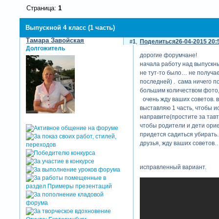
Страница:
1
Выпускной 4 класс (1 часть)
Тамара Завойская
1
Поделиться
26-04-2015 20:
Долгожитель
дорогие форумчане!
начала работу над выпускн
не тут-то было… не получает
последней) . сама ничего п
большим количеством фото, 
очень жду ваших советов. в
выставляю 1 часть, чтобы и
направите(простите за тавт
чтобы родители и дети орие
придется садиться убирать.
друзья, жду ваших советов
исправленный вариант.