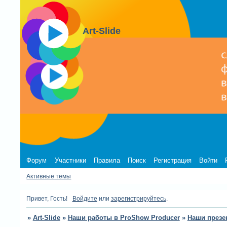
Art-Slide
Форум
Участники
Правила
Поиск
Регистрация
Войти
Активные темы
Привет, Гость!
Войдите
или
зарегистрируйтесь
.
»
Art-Slide
»
Наши работы в ProShow Producer
»
Наши презе