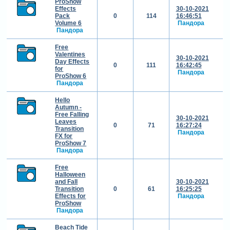
ProShow
Effects
30-10-2021
Pack
0
114
16:46:51
Volume 6
Пандора
Пандора
Free
Valentines
30-10-2021
Day Effects
0
111
16:42:45
for
Пандора
ProShow 6
Пандора
Hello
Autumn -
Free Falling
30-10-2021
Leaves
0
71
16:27:24
Transition
Пандора
FX for
ProShow 7
Пандора
Free
Halloween
and Fall
30-10-2021
Transition
0
61
16:25:25
Effects for
Пандора
ProShow
Пандора
Beach Tide