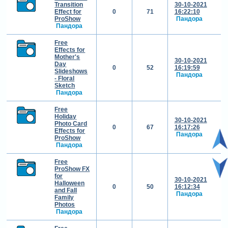
Transition
30-10-2021
Effect for
0
71
16:22:10
ProShow
Пандора
Пандора
Free
Effects for
Mother's
30-10-2021
Day
0
52
16:19:59
Slideshows
Пандора
- Floral
Sketch
Пандора
Free
Holiday
30-10-2021
Photo Card
0
67
16:17:26
Effects for
Пандора
ProShow
Пандора
Free
ProShow FX
for
30-10-2021
Halloween
0
50
16:12:34
and Fall
Пандора
Family
Photos
Пандора