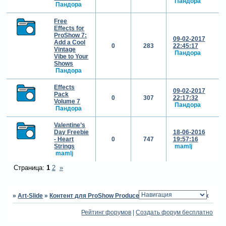
Пандора
Пандора
Free
Effects for
ProShow 7:
09-02-2017
Add a Cool
0
283
22:45:17
Vintage
Пандора
Vibe to Your
Shows
Пандора
Effects
09-02-2017
Pack
0
307
22:17:32
Volume 7
Пандора
Пандора
Valentine’s
Day Freebie
18-06-2016
- Heart
0
747
19:57:16
Strings
mamlj
mamlj
Страница:
1
2
»
»
Art-Slide
»
Контент для ProShow Producer
»
Контент от Photodex
Рейтинг форумов
|
Создать форум бесплатно