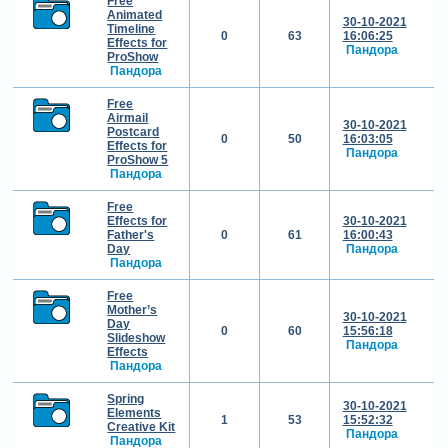
Free
Animated
30-10-2021
Timeline
0
63
16:06:25
Effects for
Пандора
ProShow
Пандора
Free
Airmail
30-10-2021
Postcard
0
50
16:03:05
Effects for
Пандора
ProShow 5
Пандора
Free
Effects for
30-10-2021
Father's
0
61
16:00:43
Day
Пандора
Пандора
Free
Mother’s
30-10-2021
Day
0
60
15:56:18
Slideshow
Пандора
Effects
Пандора
Spring
30-10-2021
Elements
1
53
15:52:32
Creative Kit
Пандора
Пандора