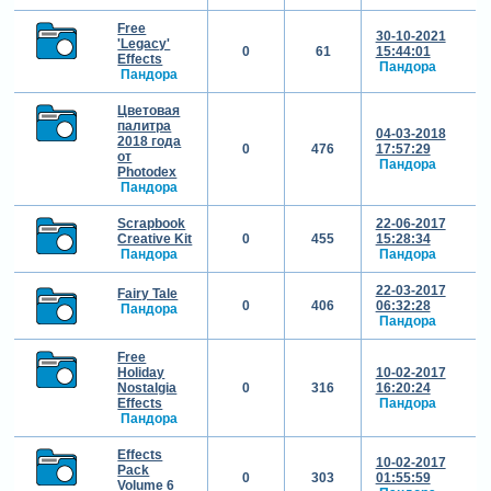
Free
30-10-2021
'Legacy'
0
61
15:44:01
Effects
Пандора
Пандора
Цветовая
палитра
04-03-2018
2018 года
0
476
17:57:29
от
Пандора
Photodex
Пандора
Scrapbook
22-06-2017
Creative Kit
0
455
15:28:34
Пандора
Пандора
22-03-2017
Fairy Tale
0
406
06:32:28
Пандора
Пандора
Free
Holiday
10-02-2017
Nostalgia
0
316
16:20:24
Effects
Пандора
Пандора
Effects
10-02-2017
Pack
0
303
01:55:59
Volume 6