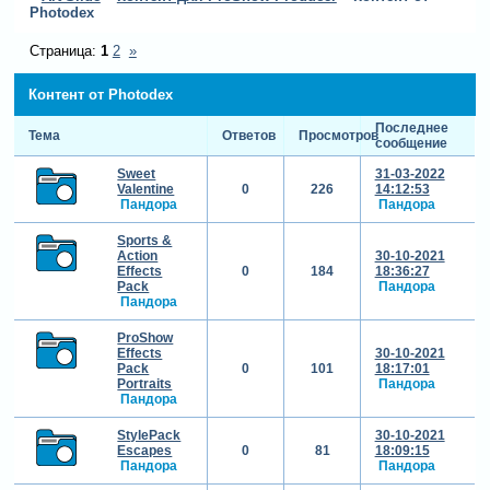
Photodex
Страница:
1
2
»
Контент от Photodex
Последнее
Тема
Ответов
Просмотров
сообщение
Sweet
31-03-2022
Valentine
0
226
14:12:53
Пандора
Пандора
Sports &
Action
30-10-2021
Effects
0
184
18:36:27
Pack
Пандора
Пандора
ProShow
Effects
30-10-2021
Pack
0
101
18:17:01
Portraits
Пандора
Пандора
StylePack
30-10-2021
Escapes
0
81
18:09:15
Пандора
Пандора