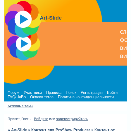
Art-Slide
Форум
Участники
Правила
Поиск
Регистрация
Войти
FAQ/ЧаВо
Облако тегов
Политика конфиденциальности
Активные темы
Привет, Гость!
Войдите
или
зарегистрируйтесь
.
»
Art-Slide
»
Контент для ProShow Producer
»
Контент от