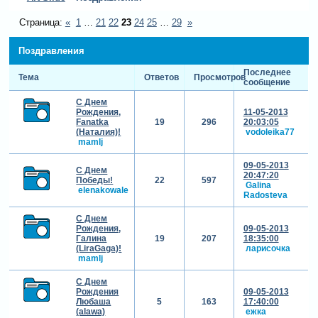
Страница:
«
1
…
21
22
23
24
25
…
29
»
Поздравления
Последнее
Тема
Ответов
Просмотров
сообщение
С Днем
Рождения,
11-05-2013
Fanatka
19
296
20:03:05
(Наталия)!
vodoleika77
mamlj
09-05-2013
С Днем
20:47:20
Победы!
22
597
Galina
elenakowale
Radosteva
С Днем
Рождения,
09-05-2013
Галина
19
207
18:35:00
(LiraGaga)!
ларисочка
mamlj
С Днем
Рождения
09-05-2013
Любаша
5
163
17:40:00
(alawa)
ежка