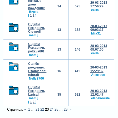
(ежка), с
29-03-2013
днем
34
575
17:56:29
рождения!
ежка
Вирта
[
1
2
]
С Днем
28-03-2013
Рождения,
13
158
09:03:17
Cis-moll
Mila31
mamlj
С Днем
28-03-2013
Рождения,
13
146
08:07:00
poltava60!
ежка
mamlj
С днём
рождения,
26-03-2013
Станислав!
16
415
15:29:32
(shtral)
Анютося
Nelly2706
С Днем
Рождения,
20-03-2013
Larisa!
35
522
12:02:47
mamlj
elenakowale
[
1
2
]
Страница:
«
1
…
21
22
23
24
25
…
29
»