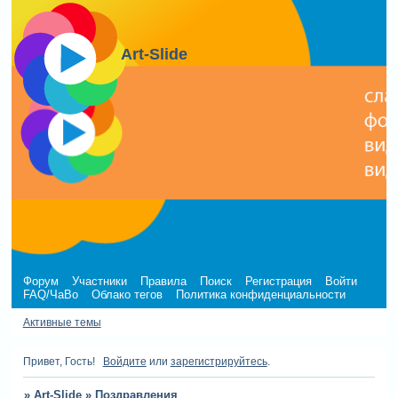
Art-Slide
Форум
Участники
Правила
Поиск
Регистрация
Войти
FAQ/ЧаВо
Облако тегов
Политика конфиденциальности
Активные темы
Привет, Гость!
Войдите
или
зарегистрируйтесь
.
»
Art-Slide
»
Поздравления