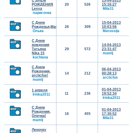
С ДНЕМ
15-04-2013
РОЖДЕНИЯ
20
526
15:16:27
Lesya
Mila31
ларисочка
С Днем
15-04-2013
Рожденья,Marussija!!!
26
309
10:03:56
Олька
Marussija
С Днем
рождения
14-04-2013
Татьяна
29
572
23:31:47
Nika 15
mamlj
kochlana
С Днем
06-04-2013
Рождения,
14
212
00:28:13
arcticfox!
arcticfox
mamlj
01-04-2013
1 апреля
11
236
19:52:34
Irinka2011
Irinka2011
С Днем
01-04-2013
Рождения,
16
455
17:30:52
Олечка!
Mila31
mamlj
Леночку