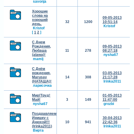
savonja
Хорошие
слова на
09-05-2013
хороший
32
1200
10:51:14
день.
Kristof
Kristof
[
1
2
]
С Днем
Рождения,
09-05-2013
Любаша
11
278
08:27:18
(alawa)!
nysha67
mamlj
С Днём
рождения,
03-05-2013
Marusay
14
308
21:17:28
(НАТАША)!
Irinka2011
ларисочка
Мир!Труд!
01-05-2013
Май!
3
149
11:47:00
nysha67
grozbi
Поздравляем
Иришку с
30-04-2013
Днюхой!!!
10
941
22:42:36
(Irinka2011)
Irinka2011
Вирта