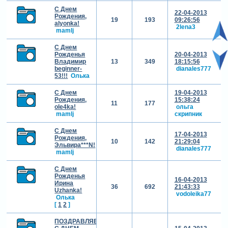
С Днем
22-04-2013
Рождения,
19
193
09:26:56
alyonka!
2lena3
mamlj
С Днем
Рожденья
20-04-2013
Владимир
13
349
18:15:56
beginner-
dianales777
53!!!
Олька
С Днем
19-04-2013
Рождения,
15:38:24
11
177
ole4ka!
ольга
mamlj
скрипник
С Днем
17-04-2013
Рождения,
10
142
21:29:04
Эльвира***N!
dianales777
mamlj
С Днем
Рожденья
16-04-2013
Ирина
36
692
21:43:33
Uzhanka!
vodoleika77
Олька
[
1
2
]
ПОЗДРАВЛЯЕМ