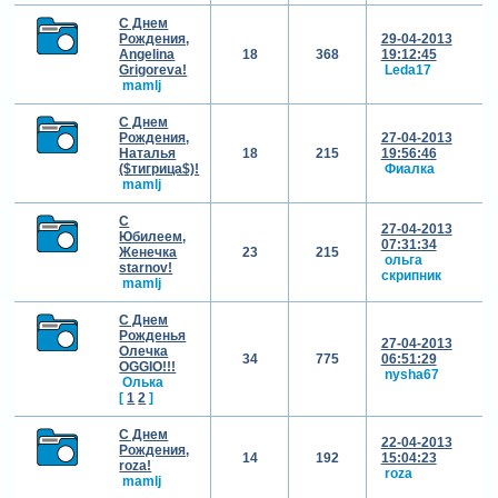
С Днем
Рождения,
29-04-2013
Angelina
18
368
19:12:45
Grigoreva!
Leda17
mamlj
С Днем
Рождения,
27-04-2013
Наталья
18
215
19:56:46
($тигрица$)!
Фиалка
mamlj
С
27-04-2013
Юбилеем,
07:31:34
Женечка
23
215
ольга
starnov!
скрипник
mamlj
С Днем
Рожденья
27-04-2013
Олечка
34
775
06:51:29
OGGIO!!!
nysha67
Олька
[
1
2
]
С Днем
22-04-2013
Рождения,
14
192
15:04:23
roza!
roza
mamlj