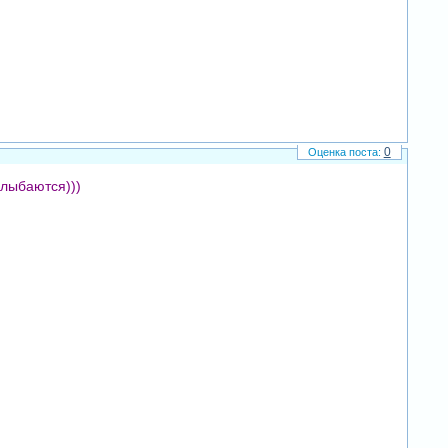
0
улыбаются)))