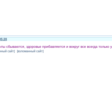
05:20
чты сбываются, здоровье прибавляется и вокруг все всегда только 
нный сайт] [взломанный сайт]