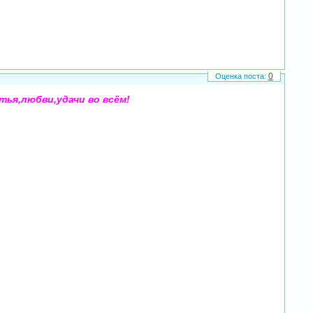
0
тья,любви,удачи во всём!