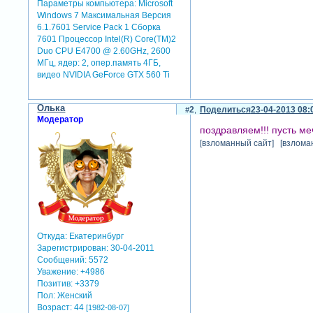
Параметры компьютера:
Microsoft
Windows 7 Максимальная Версия
6.1.7601 Service Pack 1 Сборка
7601 Процессор Intel(R) Core(TM)2
Duo CPU E4700 @ 2.60GHz, 2600
МГц, ядер: 2, опер.память 4ГБ,
видео NVIDIA GeForce GTX 560 Ti
Олька
2
Поделиться
23-04-2013 08:
Модератор
поздравляем!!! пусть ме
[взломанный сайт] [взлома
Откуда:
Екатеринбург
Зарегистрирован
: 30-04-2011
Сообщений:
5572
Уважение:
+4986
Позитив:
+3379
Пол:
Женский
Возраст:
44
[1982-08-07]