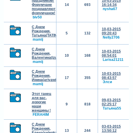
праздником!
10-03-2015
Форумчане
14
693
16:14:34
поздравляют
nysha67
форумчанок!
biv50
С Днем
10-03-2015
Рождения,
5
132
09:20:43
Татьяна(TATIN)!!!
Nelly2706
mamlj
С Днем
10-03-2015
Рождения,
10
168
08:54:01
Валентина(izumenka)!!!
Larisa21211
mamlj
С Днем
10-03-2015
Рождения,
17
355
08:43:57
Ирина(ariyawide)!!!
Элси
mamlj
Этот танец
для вас,
09-03-2015
дорогие
9
818
02:25:17
наши
Татьяна55
женщины !
FERAHIM
С Днем
03-03-2015
Рождения,
13
244
13:50:12
Елена(selenka)!!!