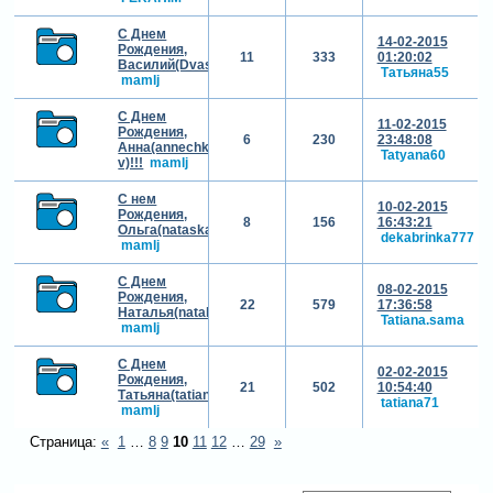
С Днем
14-02-2015
Рождения,
11
333
01:20:02
Василий(Dvasia)!!!
Татьяна55
mamlj
С Днем
11-02-2015
Рождения,
6
230
23:48:08
Анна(annechka-
Tatyana60
v)!!!
mamlj
С нем
10-02-2015
Рождения,
8
156
16:43:21
Ольга(nataska)!!!
dekabrinka777
mamlj
С Днем
08-02-2015
Рождения,
22
579
17:36:58
Наталья(natalka)!!!
Tatiana.sama
mamlj
С Днем
02-02-2015
Рождения,
21
502
10:54:40
Татьяна(tatiana71)!!!
tatiana71
mamlj
Страница:
«
1
…
8
9
10
11
12
…
29
»