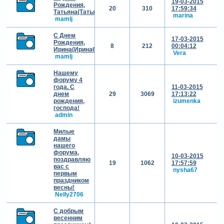
19-03-2015
Рождения,
20
310
17:59:34
Татьяна(Татьяна56)!!!
marina
mamlj
С Днем
17-03-2015
Рождения,
8
212
00:04:12
Ирина(Ирина69)!!!
Vera
mamlj
Нашему
форуму 4
года. С
11-03-2015
днем
29
3069
17:13:22
рождения,
izumenka
господа!
admin
Милые
дамы
нашего
форума,
10-03-2015
поздравляю
19
1062
17:57:59
вас с
nysha67
первым
праздником
весны!
Nelly2706
С добрым
весенним