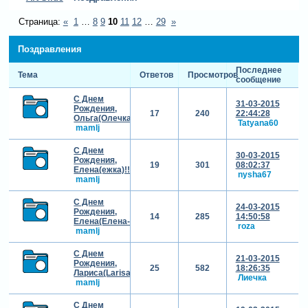
Страница:
«
1
…
8
9
10
11
12
…
29
»
Поздравления
Последнее
Тема
Ответов
Просмотров
сообщение
С Днем
31-03-2015
Рождения,
17
240
22:44:28
Ольга(Олечка)!!!
Tatyana60
mamlj
С Днем
30-03-2015
Рождения,
19
301
08:02:37
Елена(ежка)!!!
nysha67
mamlj
С Днем
24-03-2015
Рождения,
14
285
14:50:58
Елена(Елена-777)!!!
roza
mamlj
С Днем
21-03-2015
Рождения,
25
582
18:26:35
Лариса(Larisa)!!!
Лиечка
mamlj
С Днем