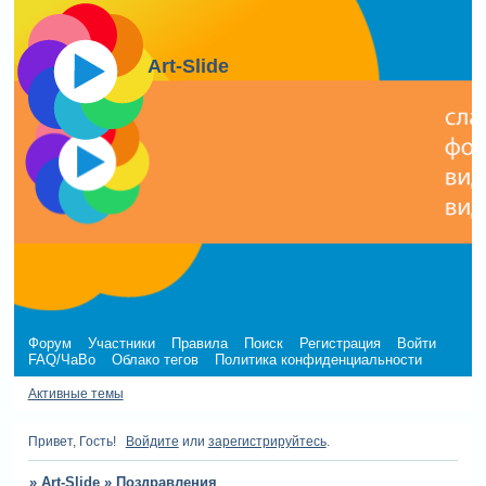
Art-Slide
Форум
Участники
Правила
Поиск
Регистрация
Войти
FAQ/ЧаВо
Облако тегов
Политика конфиденциальности
Активные темы
Привет, Гость!
Войдите
или
зарегистрируйтесь
.
»
Art-Slide
»
Поздравления