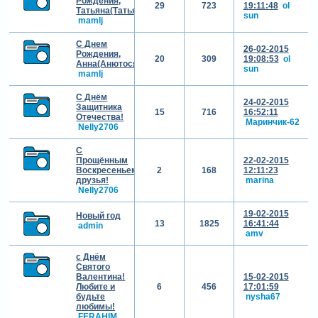
Рождения,
29
723
19:11:48
ol
Татьяна(Татьяна55)!!!!
sun
mamlj
С Днем
26-02-2015
Рождения,
20
309
19:08:53
ol
Анна(Анютося)!!!
sun
mamlj
С Днём
24-02-2015
Защитника
15
716
16:52:11
Отечества!
Маринчик-62
Nelly2706
С
Прощённым
22-02-2015
Воскресеньем,
2
168
12:11:23
друзья!
marina
Nelly2706
19-02-2015
Новый год
13
1825
16:41:44
admin
amv
с Днём
Святого
Валентина!
15-02-2015
Любите и
6
456
17:01:59
будьте
nysha67
любимы!
FERAHIM