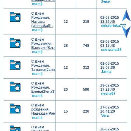
Элси
mamlj
С Днем
Рождения,
02-03-2015
Наташа
12
219
13:26:45
(lahmatka)!!!
dekabrinka777
mamlj
С Днем
02-03-2015
Рожденмия,
28
748
03:17:48
Валерия(Кэтлин)!!!
светлана58
mamlj
С Днем
01-03-2015
Рождения,
12
312
15:07:36
Татьяна(Janna)!!!
Janna
mamlj
С Днем
28-02-2015
Рождения,
20
590
17:29:40
Елена(2lena3)!!!
nysha67
mamlj
С Днем
27-02-2015
рождения,
15
226
20:41:20
Надежда(Ромашечка)!!!
Vera
mamlj
С Днем
26-02-2015