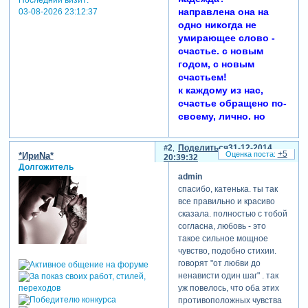
направлена она на
03-08-2026 23:12:37
одно никогда не
умирающее слово -
счастье. с новым
годом, с новым
счастьем!
к каждому из нас,
счастье обращено по-
своему, лично. но
сама вера в то, что
оно может быть, что
2
Поделиться
31-12-2014
+5
его можно ждать, на
*ИриNа*
20:39:32
Долгожитель
него надеяться - это
admin
вера общая. когда же
спасибо, катенька. ты так
бывает по-
все правильно и красиво
настоящему счастлив
сказала. полностью с тобой
человек?
согласна, любовь - это
теперь, после
такое сильное мощное
столетий опыта,
чувство, подобно стихии.
после всего того, что
говорят "от любви до
узнали мы о человеке,
ненависти один шаг" . так
уже нельзя счастье
уж повелось, что оба этих
это отождествлять с
противоположных чувства