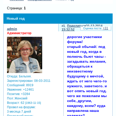
Страница:
1
Новый год
1
Поделиться
31-12-2014
+31
admin
15:32:52
Администратор
дорогие участники
форума!
старый обычай: под
новый год, когда в
полночь бьют часы -
загадывать желания,
обращаться к
неизвестному
будущему с мечтой,
Откуда:
Бельгия.
Зарегистрирован
: 08-03-2011
ждать от него чего-то
Сообщений:
8919
нужного, заветного. и
Уважение:
+12461
вот опять новый год.
Позитив:
+3284
чего же пожелаем мы
Пол:
Женский
себе, другим,
Возраст:
62
[1963-11-15]
каждому, всем? куда
Провел на форуме:
направлена наша
3 месяца 7 дней
надежда?
Последний визит: