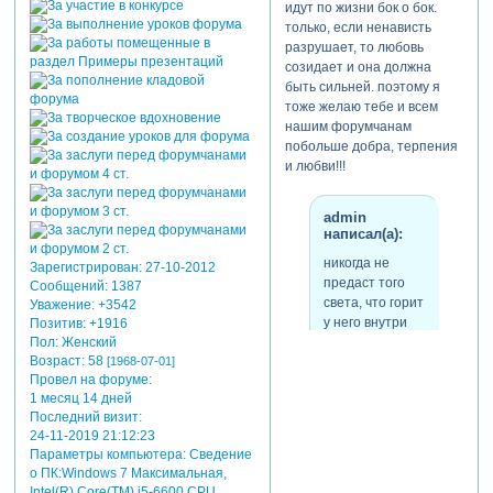
чем-то одним,
идут по жизни бок о бок.
внешним: деньгами,
только, если ненависть
разрушает, то любовь
здоровьем, успехом,
созидает и она должна
о чем мы знаем, что не
быть сильней. поэтому я
совпадает оно с этим
тоже желаю тебе и всем
всегда таинственным,
нашим форумчанам
всегда неуловимым
побольше добра, терпения
понятием - счастье.
и любви!!!
конечно, ясно, что
физическое
довольство - счастье.
admin
написал(а):
но не полное. что
деньги - счастье, но
никогда не
Зарегистрирован
: 27-10-2012
мучение. что успех -
предаст того
Сообщений:
1387
счастье, но страх. и
света, что горит
Уважение:
+3542
поразительно то, что
у него внутри
Позитив:
+1916
чем больше это
Пол:
Женский
внешнее счастье, тем
Возраст:
58
[1968-07-01]
Провел на форуме:
более хрупко оно, тем
и пусть этот свет, у
1 месяц 14 дней
сильнее страх -
каждого внутри,
Последний визит:
потерять его, не
горит чистым
24-11-2019 21:12:23
сохранить, упустить.
пламенем и никогда
Параметры компьютера:
Сведение
может быть и
не "коптит"! с новым
о ПК:Windows 7 Максимальная,
говорим мы в
годом!
Intel(R) Core(TM) i5-6600 CPU,