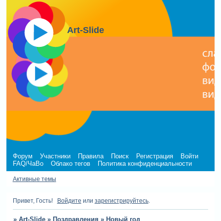
Art-Slide
Форум
Участники
Правила
Поиск
Регистрация
Войти
FAQ/ЧаВо
Облако тегов
Политика конфиденциальности
Активные темы
Привет, Гость!
Войдите
или
зарегистрируйтесь
.
»
Art-Slide
»
Поздравления
»
Новый год