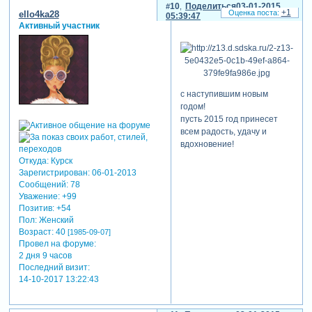
10
Поделиться
03-01-2015
+1
ello4ka28
05:39:47
Активный участник
с наступившим новым
годом!
пусть 2015 год принесет
всем радость, удачу и
вдохновение!
Откуда:
Курск
Зарегистрирован
: 06-01-2013
Сообщений:
78
Уважение:
+99
Позитив:
+54
Пол:
Женский
Возраст:
40
[1985-09-07]
Провел на форуме:
2 дня 9 часов
Последний визит:
14-10-2017 13:22:43