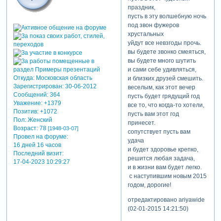
праздник,
пусть в эту волшебную ночь
под звон фужеров
хрустальных
уйдут все невзгоды прочь.
вы будете звонко смеяться,
вы будете много шутить
и сами себе удивляться,
Откуда:
Московская область
и близких друзей смешить.
Зарегистрирован
: 30-06-2012
веселым, как этот вечер
Сообщений:
364
пусть будет грядущий год
Уважение:
+1379
все то, что когда-то хотели,
Позитив:
+1072
пусть вам этот год
Пол:
Женский
принесет.
Возраст:
78
[1948-03-07]
сопутствует пусть вам
Провел на форуме:
удача
16 дней 16 часов
и будет здоровье крепко,
Последний визит:
решится любая задача,
17-04-2023 10:29:27
и в жизни вам будет легко.
с наступившим новым 2015
годом, дорогие!
отредактировано ariyawide
(02-01-2015 14:21:50)