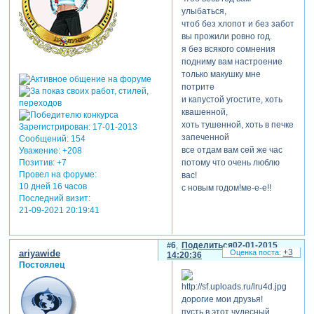
улыбаться,
чтоб без хлопот и без забот
вы прожили ровно год.
я без всякого сомнения
подниму вам настроение
только макушку мне
потрите
и капустой угостите, хоть
квашенной,
хоть тушенной, хоть в печке
Зарегистрирован
: 17-01-2013
запеченной
Сообщений:
154
все отдам вам сей же час
Уважение:
+208
потому что очень люблю
Позитив:
+7
Провел на форуме:
вас!
10 дней 16 часов
с новым годом!ме-е-е!!
Последний визит:
21-09-2021 20:19:41
6
Поделиться
02-01-2015
+3
ariyawide
14:20:36
Постоялец
дорогие мои друзья!
пусть в этот чудесный