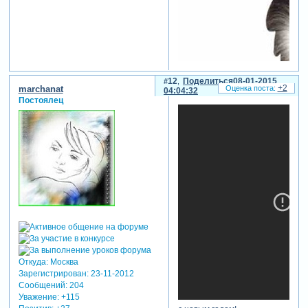
12
Поделиться
08-01-2015
+2
marchanat
04:04:32
Постоялец
отредактировано ello4ka28
(03-01-2015 05:46:51)
Откуда:
Москва
Зарегистрирован
: 23-11-2012
Сообщений:
204
Уважение:
+115