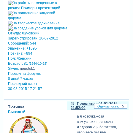
любви! любите и
будьте любимы.
Зарегистрируйтесь, чтобы
увидеть ссылки
Откуда:
Жуковский
Зарегистрирован
: 20-07-2012
Сообщений:
544
Уважение:
+1695
Позитив:
+894
Пол:
Женский
Возраст:
81
[1944-10-15]
Skype:
nogotok1
Провел на форуме:
8 дней 7 часов
Последний визит:
30-08-2015 17:21:57
5
Поделиться
01-01-2015
+5
Тютинка
21:52:00
Бывалый
а я козочка-коза
вам успехи принесла
и здоровье,и богатство,
чтоб весь год вам