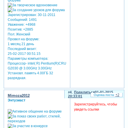
умирающее - во
встрече с истинной
любовью, в самом
Зарегистрирован
: 30-11-2011
широком понимании
Сообщений:
1491
этого слова.
Уважение:
+4968
любовью к ближнему,
Позитив:
+2885
любовью к матери и
Пол:
Женский
отцу, любовью к
Провел на форуме:
1 месяц 21 день
детям, любовью к
Последний визит:
родине. и конечно
25-02-2017 00:51:15
любовью к себе,
Параметры компьютера:
потому что только в
Процессор- intel( R) Pentium(R)CRU
том случае, когда
G2030 @ 3.00GHz 3.00GHz
человек по-
Установл. память 4.00ГБ 32
настоящему любит
разрядная.
себя, он будет
творить добро. и
4
Поделиться
01-01-2015
никогда не причинит
+2
Mimoza2012
20:33:01
боль ближнему,
Энтузиаст
никогда не предаст
Зарегистрируйтесь, чтобы
того света, что горит
увидеть ссылки
у него внутри.
я желаю вам
истинного счастья и