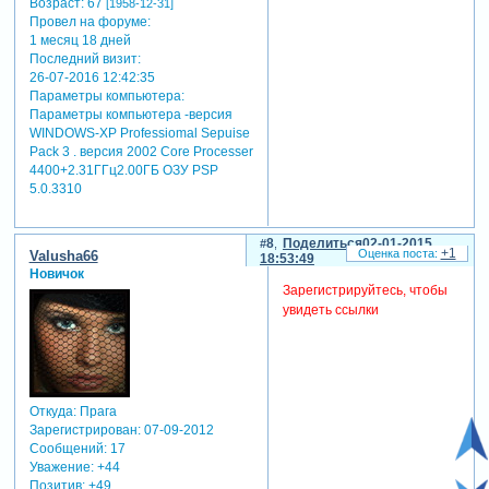
Возраст:
67
[1958-12-31]
Провел на форуме:
1 месяц 18 дней
Последний визит:
26-07-2016 12:42:35
Параметры компьютера:
Параметры компьютера -версия
WINDOWS-XP Professiomal Sepuise
Pack 3 . версия 2002 Core Processer
4400+2.31ГГц2.00ГБ ОЗУ PSP
5.0.3310
8
Поделиться
02-01-2015
+1
Valusha66
18:53:49
Новичок
Зарегистрируйтесь, чтобы
увидеть ссылки
Откуда:
Прага
Зарегистрирован
: 07-09-2012
Сообщений:
17
Уважение:
+44
Позитив:
+49