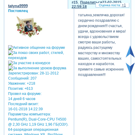
15
Поделиться
22-02-2015
+1
tatyna9999
22:59:18
Постоялец
татьяна,землячка дорогая!
сердечно поздравляю с
днем рождения!!! счастья,
удачи, вдохновения и мира!
всегда с удовольствием
смотрю ваши работы,
радуюсь растущему
мастерству и множеству
ваших, самостоятельных
находок и наработок.
примите самые искренние
Зарегистрирован
: 28-11-2012
поздравления!!!
Сообщений:
207
Уважение:
+218
Позитив:
+613
Провел на форуме:
14 дней 6 часов
Последний визит:
16-01-2018 14:22:39
Параметры компьютера:
Pentium(R), Dual-Core-CPU T4500
@ 2,30 GHz 1,19 GHz 1,96 ГБ(ОЗУ).
64-разрядная операционная
система, Windows XP . ProShow