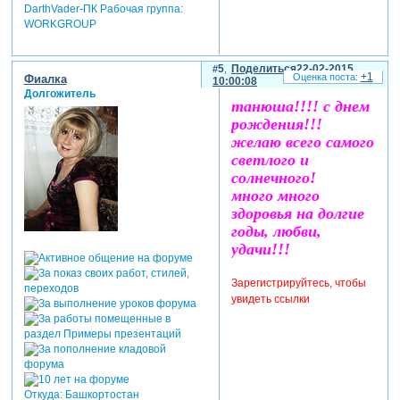
DarthVader-ПК Рабочая группа:
WORKGROUP
5
Поделиться
22-02-2015
+1
Фиалка
10:00:08
Долгожитель
танюша!!!! с днем
рождения!!!
желаю всего самого
светлого и
солнечного!
много много
здоровья на долгие
годы, любви,
удачи!!!
Зарегистрируйтесь, чтобы
увидеть ссылки
Откуда:
Башкортостан