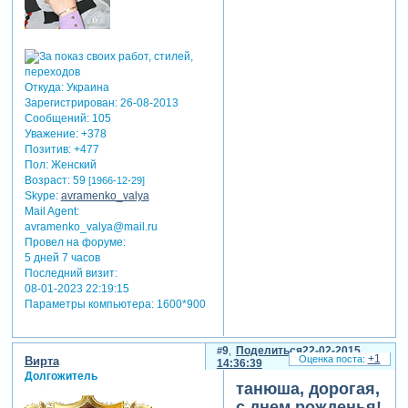
Откуда:
Украина
Зарегистрирован
: 26-08-2013
Сообщений:
105
Уважение:
+378
Позитив:
+477
Пол:
Женский
Возраст:
59
[1966-12-29]
Skype:
avramenko_valya
Mail Agent:
avramenko_valya@mail.ru
Провел на форуме:
5 дней 7 часов
Последний визит:
08-01-2023 22:19:15
Параметры компьютера:
1600*900
9
Поделиться
22-02-2015
+1
Вирта
14:36:39
Долгожитель
танюша, дорогая,
с днем рожденья!