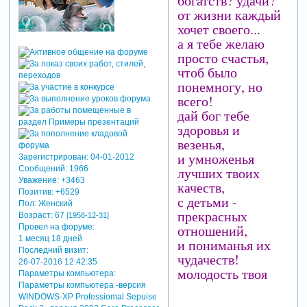
богатств? удачи?
от жизни каждый
хочет своего...
а я тебе желаю
просто счастья,
чтоб было
понемногу, но
всего!
дай бог тебе
здоровья и
везенья,
и умноженья
Зарегистрирован
: 04-01-2012
лучших твоих
Сообщений:
1966
Уважение:
+3463
качеств,
Позитив:
+6529
с детьми -
Пол:
Женский
прекрасных
Возраст:
67
[1958-12-31]
отношений,
Провел на форуме:
1 месяц 18 дней
и пониманья их
Последний визит:
чудачеств!
26-07-2016 12:42:35
молодость твоя
Параметры компьютера:
пусть не убудет,
Параметры компьютера -версия
WINDOWS-XP Professiomal Sepuise
а вместе с ней -