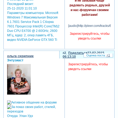
и не забывай чаще
Последний визит:
радовать родных, друзей
25-11-2020 11:01:10
и нас-форумчан своими
Параметры компьютера:
Microsoft
работами!
Windows 7 Максимальная Версия
6.1.7601 Service Pack 1 Сборка
[audio]http://pleer.com/tracks/662
7601 Процессор Intel(R) Core(TM)2
Duo CPU E4700 @ 2.60GHz, 2600
Зарегистрируйтесь, чтобы
МГц, ядер: 2, опер.память 4ГБ,
увидеть ссылки
видео NVIDIA GeForce GTX 560 Ti
2
Поделиться
22-02-2015
+1
ольга скрипник
06:13:10
Энтузиаст
Зарегистрируйтесь, чтобы
увидеть ссылки
Откуда:
Улан-Удэ