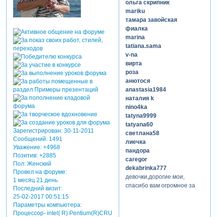
ольга скрипник
mariku
тамара завойская
фиалка
marina
tatiana.sama
v-na
вирта
роза
анютося
anastasia1984
наталия k
nino4ka
tatyna9999
tatyana60
Зарегистрирован
: 30-11-2011
светлана58
Сообщений:
1491
лиечка
Уважение:
+4968
пандора
Позитив:
+2885
caregor
Пол:
Женский
dekabrinka777
Провел на форуме:
девочки,дорогие мои,
1 месяц 21 день
спасибо вам огромное за
Последний визит:
ваши поздравления,да
25-02-2017 00:51:15
добрые пожелания,за
Параметры компьютера:
внимание. мне очень
Процессор- intel( R) Pentium(R)CRU