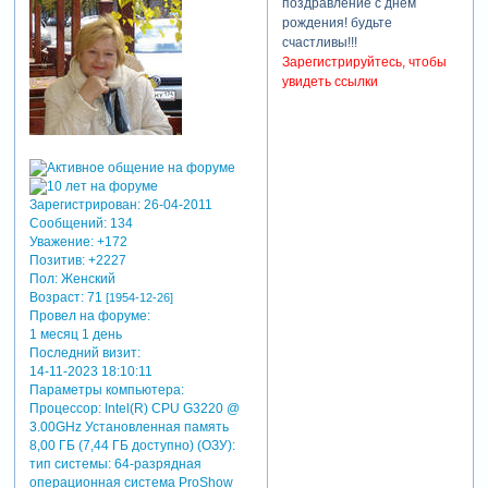
поздравление с днём
рождения! будьте
счастливы!!!
Зарегистрируйтесь, чтобы
увидеть ссылки
Зарегистрирован
: 26-04-2011
Сообщений:
134
Уважение:
+172
Позитив:
+2227
Пол:
Женский
Возраст:
71
[1954-12-26]
Провел на форуме:
1 месяц 1 день
Последний визит:
14-11-2023 18:10:11
Параметры компьютера:
Процессор: Intel(R) CPU G3220 @
3.00GHz Установленная память
8,00 ГБ (7,44 ГБ доступно) (ОЗУ):
тип системы: 64-разрядная
операционная система ProShow