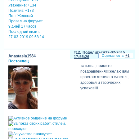
Уважение:
+134
Позитив:
+173
Пол:
Женский
Провел на форуме:
9 дней 17 часов
Последний визит:
27-03-2019 09:58:14
12
Поделиться
22-02-2015
+1
Anastasia1984
17:55:26
Постоялец
татьяна, примите
поздравления!!! желаю вам
простого женского счастья,
здоровья и творческих
успехов!!!!