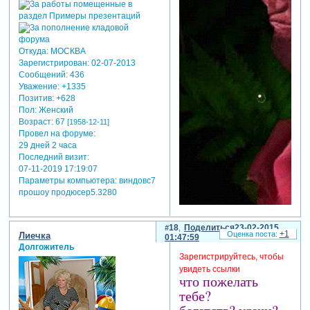
Откуда:
МОСКВА
Зарегистрирован
: 02-07-2013
Сообщений:
436
Уважение:
+1335
Позитив:
+628
Пол:
Женский
Возраст:
67
[1958-12-11]
Провел на форуме:
29 дней 2 часа
Последний визит:
07-11-2019 17:19:07
Параметры компьютера:
виндовс7
прошоу продюсер5.3280
18
Поделиться
23-02-2015
+1
Лиечка
01:47:59
Долгожитель
Зарегистрируйтесь, чтобы
увидеть ссылки
что пожелать
тебе?