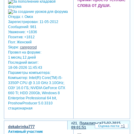
слова от души.
Откуда:
г. Омск
Зарегистрирован
: 11-05-2012
Сообщений:
981
Уважение:
+1836
Позитив:
+1812
Пол:
Женский
Skype:
caregorod
Провел на форуме:
1 месяц 12 дней
Последний визит:
18-06-2026 11:45:43
Параметры компьютера:
Компьютер: Intel(R) Core(TM) i5-
3350P CPU @ 3.10 GHz 3.10GHz;
ОЗУ 16.0 ГБ; NVIDIA GeForce GTX
660 Ti; HDD 200Gb, Windows 8
Enterprise Professional 64 bit,
ProshowProducer 5.0.3310
стационарная
21
Поделиться
23-02-2015
+1
dekabrinka777
09:01:51
Активный участник