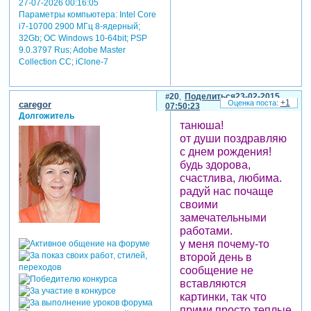
27-07-2026 00:16:05
Параметры компьютера:
Intel Core
i7-10700 2900 МГц 8-ядерный;
32Gb; ОС Windows 10-64bit; PSP
9.0.3797 Rus; Adobe Master
Collection СС; iClone-7
20
Поделиться
23-02-2015
+1
caregor
07:50:23
Долгожитель
танюша!
от души поздравляю
с днем рождения!
будь здорова,
счастлива, любима.
радуй нас почаще
своими
замечательными
работами.
у меня почему-то
второй день в
сообщение не
вставляются
картинки, так что
прими просто теплые