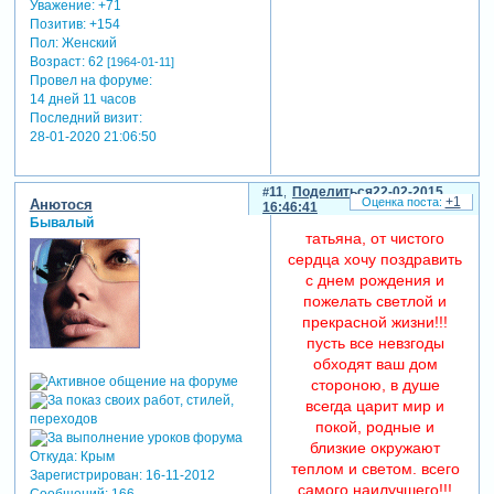
Уважение:
+71
Позитив:
+154
Пол:
Женский
Возраст:
62
[1964-01-11]
Провел на форуме:
14 дней 11 часов
Последний визит:
28-01-2020 21:06:50
11
Поделиться
22-02-2015
+1
Анютося
16:46:41
Бывалый
татьяна, от чистого
сердца хочу поздравить
с днем рождения и
пожелать светлой и
прекрасной жизни!!!
пусть все невзгоды
обходят ваш дом
стороною, в душе
всегда царит мир и
покой, родные и
близкие окружают
Откуда:
Крым
теплом и светом. всего
Зарегистрирован
: 16-11-2012
самого наилучшего!!!
Сообщений:
166