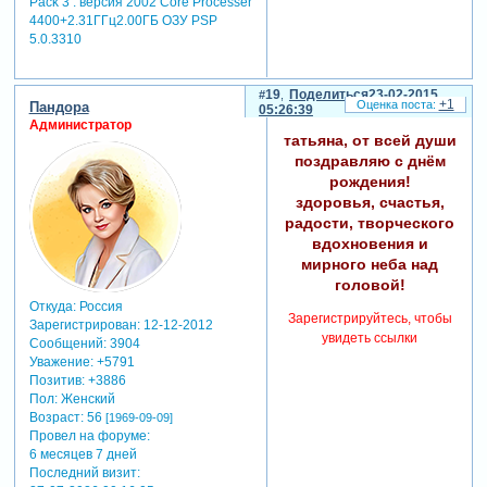
Pack 3 . версия 2002 Core Processer
любовь и доброта.
4400+2.31ГГц2.00ГБ ОЗУ PSP
пусть вечным
5.0.3310
гостем в доме
твоем будут
19
Поделиться
23-02-2015
покой и счастье,
+1
Пандора
05:26:39
мир и теплота!
Администратор
татьяна, от всей души
поздравляю с днём
рождения!
здоровья, счастья,
радости, творческого
вдохновения и
мирного неба над
головой!
Откуда:
Россия
Зарегистрируйтесь, чтобы
Зарегистрирован
: 12-12-2012
увидеть ссылки
Сообщений:
3904
Уважение:
+5791
Позитив:
+3886
Пол:
Женский
Возраст:
56
[1969-09-09]
Провел на форуме:
6 месяцев 7 дней
Последний визит: