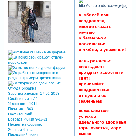
в юбилей ваш
поздравляя,
многое сказать
мечтаю
о безмерном
восхищеньи
и любви, и уваженьи!
день рожденья,
шестьдесят –
праздник радостен и
свят!
принимайте
Откуда:
Украина
поздравленья –
Зарегистрирован
: 17-01-2013
от души и со
Сообщений:
577
значеньем!
Уважение:
+1011
Позитив:
+843
пожелаем все
Пол:
Женский
успехов,
Возраст:
46
[1979-12-21]
идеального здоровья,
Провел на форуме:
горы счастья, море
26 дней 4 часа
смеха,
Последний визит: