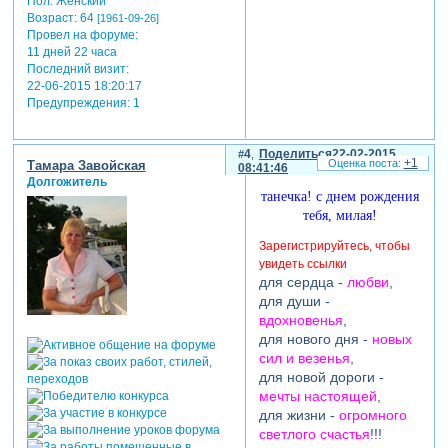
Пол:
Женский
Возраст:
64
[1961-09-26]
Провел на форуме:
11 дней 22 часа
Последний визит:
22-06-2015 18:20:17
Предупреждения:
1
4
Поделиться
22-02-2015
+1
Тамара Завойская
08:41:46
Долгожитель
танечка! с днем рождения
тебя, милая!
Зарегистрируйтесь, чтобы
увидеть ссылки
для сердца -
любви
,
для души -
вдохновенья
,
для нового дня -
новых
сил и везенья
,
для новой дороги -
мечты настоящей
,
для жизни -
огромного
светлого счастья
!!!