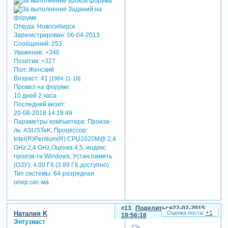
Откуда:
Новосибирск
Зарегистрирован
: 06-04-2013
Сообщений:
253
Уважение:
+340
Позитив:
+327
Пол:
Женский
Возраст:
41
[1984-11-18]
Провел на форуме:
10 дней 2 часа
Последний визит:
20-08-2018 14:18:49
Параметры компьютера:
Произв-
ль: ASUSTeK, Процессор:
Intel(R)Pentium(R) CPU2020M@ 2,4
GHz 2,4 GHz,Оценка:4,5, индекс
произв-ти Windows, Устан.память
(ОЗУ): 4.00 Гб (3.89 Гб доступно)
Тип системы: 64-разрядная
опер.сис-ма
13
Поделиться
22-02-2015
+1
Наталия K
18:56:18
Энтузиаст