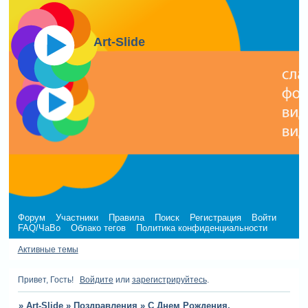
Art-Slide
Форум
Участники
Правила
Поиск
Регистрация
Войти
FAQ/ЧаВо
Облако тегов
Политика конфиденциальности
Активные темы
Привет, Гость!
Войдите
или
зарегистрируйтесь
.
»
Art-Slide
»
Поздравления
»
С Днем Рождения,