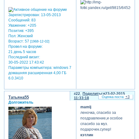
Зарегистрирован
: 13-05-2013
Сообщений:
83
Уважение:
+205
Позитив:
+395
Пол:
Женский
Возраст:
57
[1968-12-02]
Провел на форуме:
21 день 5 часов
Последний визит:
30-05-2022 17:43:42
Параметры компьютера:
windows 7
домашняя расширенная 4,00 ГБ
6.0.3410
22
Поделиться
23-02-2015
+3
Татьяна55
11:33:18
Долгожитель
mamlj
леночка, спасибо за
поздравление,и особое
спасибо за муз.
подарочек.супер!
кэтлин