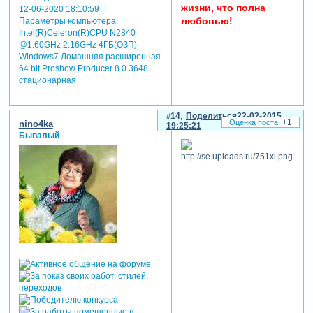
жизни, что полна
12-06-2020 18:10:59
любовью!
Параметры компьютера:
Intel(R)Celeron(R)CPU N2840
отредактировано наталия k
@1.60GHz 2.16GHz 4ГБ(ОЗП)
(22-02-2015 18:58:18)
Windows7 Домашняя расширенная
64 bit Proshow Producer 8.0.3648
стационарная
14
Поделиться
22-02-2015
+1
nino4ka
19:25:21
Бывалый