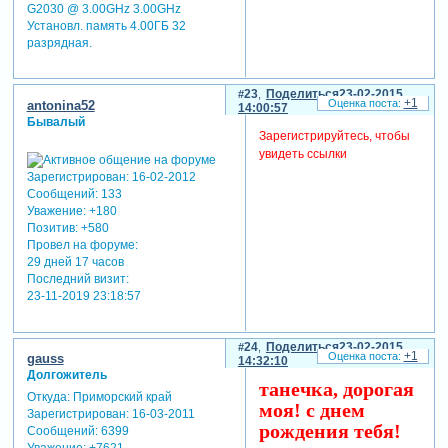
приятно, и я рада ,что вы
G2030 @ 3.00GHz 3.00GHz
все есть у меня. счастья и
Установл. память 4.00ГБ 32
удачи и вам!
разрядная.
отредактировано
татьяна55 (23-02-2015
23
Поделиться
23-02-2015
+1
antonina52
14:00:57
11:36:06)
Бывалый
Зарегистрируйтесь, чтобы
увидеть ссылки
Зарегистрирован
: 16-02-2012
Сообщений:
133
Уважение:
+180
Позитив:
+580
Провел на форуме:
29 дней 17 часов
Последний визит:
23-11-2019 23:18:57
24
Поделиться
23-02-2015
+1
gauss
14:32:10
Долгожитель
танечка, дорогая
Откуда:
Приморский край
моя! с днем
Зарегистрирован
: 16-03-2011
рождения тебя!
Сообщений:
6399
Уважение:
+7621