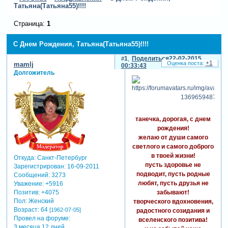
Татьяна(Татьяна55)!!!!
Страница:
1
С Днем Рождения, Татьяна(Татьяна55)!!!!
1
Поделиться
22-02-2015
+1
mamlj
00:33:43
Долгожитель
танечка, дорогая, с днем
рождения!
желаю от души самого
светлого и самого доброго
в твоей жизни!
Откуда:
Санкт-Петербург
пусть здоровье не
Зарегистрирован
: 16-09-2011
подводит, пусть родные
Сообщений:
3273
любят, пусть друзья не
Уважение:
+5916
забывают!
Позитив:
+4075
Пол:
Женский
творческого вдохновения,
Возраст:
64
[1962-07-05]
радостного созидания и
Провел на форуме:
вселенского позитива!
3 месяца 12 дней