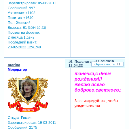
Зарегистрирован
: 05-06-2011
Сообщений:
997
Уважение:
+1103
Позитив:
+1640
Пол:
Женский
Возраст:
61
[1964-10-23]
Провел на форуме:
2 месяца 1 день
Последний визит:
20-02-2022 12:41:48
6
Поделиться
22-02-2015
+1
marina
12:04:33
Модератор
танечка,с днём
рождения!!!
желаю всего
доброго,светлого,здо
Зарегистрируйтесь, чтобы
увидеть ссылки
Откуда:
Россия
Зарегистрирован
: 19-03-2011
Сообщений:
2175