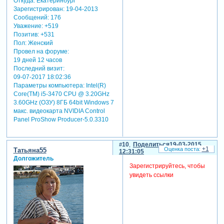
Откуда:
Екатеринбург
Зарегистрирован
: 19-04-2013
Сообщений:
176
Уважение:
+519
Позитив:
+531
Пол:
Женский
Провел на форуме:
19 дней 12 часов
Последний визит:
09-07-2017 18:02:36
Параметры компьютера:
Intel(R)
Core(TM) i5-3470 CPU @ 3.20GHz
3.60GHz (ОЗУ) 8ГБ 64bit Windows 7
макс. видеокарта NVIDIA Control
Panel ProShow Producer-5.0.3310
10
Поделиться
19-03-2015
+1
Татьяна55
12:31:05
Долгожитель
Зарегистрируйтесь, чтобы
увидеть ссылки