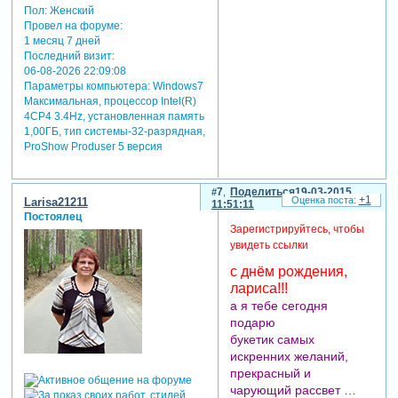
Пол:
Женский
Провел на форуме:
1 месяц 7 дней
Последний визит:
06-08-2026 22:09:08
Параметры компьютера:
Windows7
Максимальная, процессор Intel(R)
4CP4 3.4Hz, установленная память
1,00ГБ, тип системы-32-разрядная,
ProShow Produser 5 версия
7
Поделиться
19-03-2015
+1
Larisa21211
11:51:11
Постоялец
Зарегистрируйтесь, чтобы
увидеть ссылки
с днём рождения,
лариса!!!
а я тебе сегодня
подарю
букетик самых
искренних желаний,
прекрасный и
чарующий рассвет …