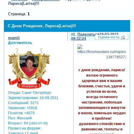
Лариса(Larisa)!!!
Страница:
1
С Днем Рождения, Лариса(Larisa)!!!
1
Поделиться
19-03-2015
+1
mamlj
08:32:24
Долгожитель
с днем рождения, лариса!
желаю огромного
здоровья вам и вашим
близким, счастья, удачи и
успехов во всем,
Откуда:
Санкт-Петербург
всегда отличного
Зарегистрирован
: 16-09-2011
настроения, побольше
Сообщений:
3273
запоминающихся минуток
Уважение:
+5916
в жизни, поменьше неудач
Позитив:
+4075
Пол:
Женский
и проблем!
Возраст:
64
[1962-07-05]
душевного спокойствия и
Провел на форуме:
равновесия, теплоты и
3 месяца 12 дней