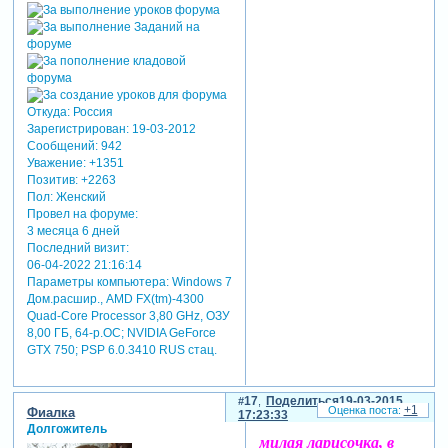
Откуда:
Россия
Зарегистрирован
: 19-03-2012
Сообщений:
942
Уважение:
+1351
Позитив:
+2263
Пол:
Женский
Провел на форуме:
3 месяца 6 дней
Последний визит:
06-04-2022 21:16:14
Параметры компьютера:
Windows 7
Дом.расшир., AMD FX(tm)-4300
Quad-Core Processor 3,80 GHz, ОЗУ
8,00 ГБ, 64-р.ОС; NVIDIA GeForce
GTX 750; PSP 6.0.3410 RUS стац.
17
Поделиться
19-03-2015
+1
Фиалка
17:23:33
Долгожитель
милая ларисочка, в