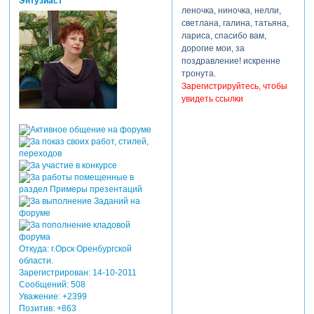
Энтузиаст
леночка, ниночка, нелли,
букетик самых
светлана, галина, татьяна,
искренних желаний !
лариса, спасибо вам,
дорогие мои, за
поздравление! искренне
тронута.
Зарегистрируйтесь, чтобы
увидеть ссылки
Откуда:
г.Орск Оренбургской
области.
Зарегистрирован
: 14-10-2011
Сообщений:
508
Уважение:
+2399
Позитив:
+863