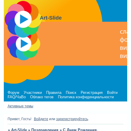
Art-Slide
Форум
Участники
Правила
Поиск
Регистрация
Войти
FAQ/ЧаВо
Облако тегов
Политика конфиденциальности
Активные темы
Привет, Гость!
Войдите
или
зарегистрируйтесь
.
»
Art-Slide
»
Поздравления
»
С Днем Рождения,