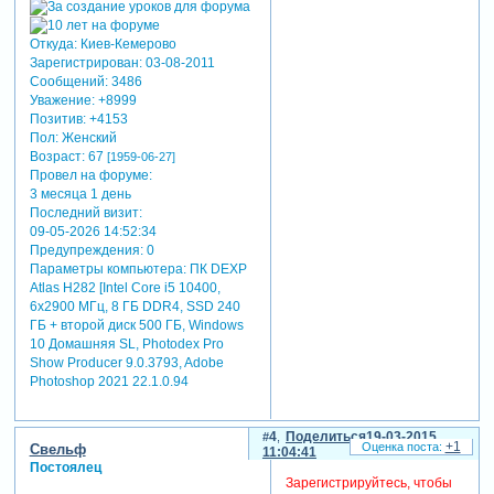
Откуда:
Киев-Кемерово
Зарегистрирован
: 03-08-2011
Сообщений:
3486
Уважение:
+8999
Позитив:
+4153
Пол:
Женский
Возраст:
67
[1959-06-27]
Провел на форуме:
3 месяца 1 день
Последний визит:
09-05-2026 14:52:34
Предупреждения:
0
Параметры компьютера:
ПК DEXP
Atlas H282 [Intel Core i5 10400,
6x2900 МГц, 8 ГБ DDR4, SSD 240
ГБ + второй диск 500 ГБ, Windows
10 Домашняя SL, Photodex Pro
Show Producer 9.0.3793, Adobe
Photoshop 2021 22.1.0.94
4
Поделиться
19-03-2015
+1
Свельф
11:04:41
Постоялец
Зарегистрируйтесь, чтобы