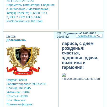
24-11-2019 21:12:23
Параметры компьютера:
Сведение
о ПК:Windows 7 Максимальная,
Intel(R) Core(TM) i5-6600 CPU,
3,30GHz. ОЗУ 16Гб, 64-bit.
ProShowProducer 8.0.3348
22
Поделиться
19-03-2015
+1
Вирта
20:48:52
Долгожитель
лариса, с днем
рожденья!
счастья,
здоровья, удачи,
позитива и
гармонии!
Откуда:
Россия
Зарегистрирован
: 29-07-2011
Сообщений:
2045
Уважение:
+3404
Позитив:
+2899
Пол:
Женский
Провел на форуме: