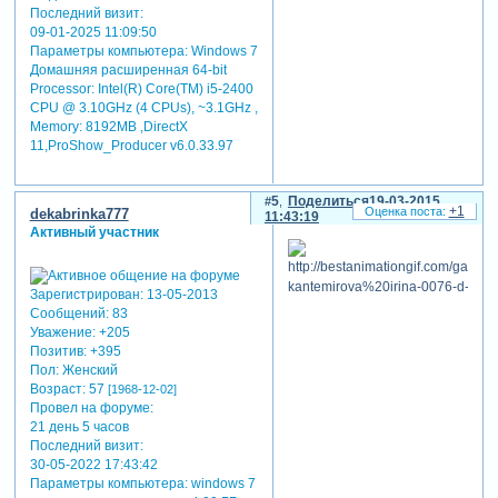
Последний визит:
09-01-2025 11:09:50
Параметры компьютера:
Windows 7
Домашняя расширенная 64-bit
Processor: Intel(R) Core(TM) i5-2400
CPU @ 3.10GHz (4 CPUs), ~3.1GHz ,
Memory: 8192MB ,DirectX
11,ProShow_Producer v6.0.33.97
5
Поделиться
19-03-2015
+1
dekabrinka777
11:43:19
Активный участник
Зарегистрирован
: 13-05-2013
Сообщений:
83
Уважение:
+205
Позитив:
+395
Пол:
Женский
Возраст:
57
[1968-12-02]
Провел на форуме:
21 день 5 часов
Последний визит:
30-05-2022 17:43:42
Параметры компьютера:
windows 7