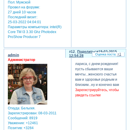
Пол:
Мужской
Провел на форуме:
27 дней 10 часов
Последний визит:
25-03-2022 04:04:01
Параметры компьютера:
intel(R)
Core TM I3 3.30 Ghz Photodex
ProShow Producer 7
12
Поделиться
19-03-2015
+1
admin
12:54:28
Администратор
лариса, с днем рождения!
пусть сбываются ваши
мечты...женского счастья
вам и здоровья родным и
близким...ну и конечно вам
Зарегистрируйтесь, чтобы
увидеть ссылки
Откуда:
Бельгия.
Зарегистрирован
: 08-03-2011
Сообщений:
8919
Уважение:
+12461
Позитив:
+3284