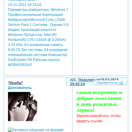
19-11-2022 18:16:02
Параметры компьютера:
Windows 7
Профессиональная Корпорация
Майкрософт(Microsoft Corp.),2009.
Service Pack 1 Система : Оценка 5,9
Индекс производительности
Windows Процессор: Intel (R)
Pentium(R) CPU G3420 @ 3.20GHz
3.20 GHz Установленная память:
8,00 ГБ Тип системы: 64-разрядная
операционная система Компьютер:
DarthVader-ПК Рабочая группа:
WORKGROUP
21
Поделиться
19-03-2015
+1
*ИриNа*
20:42:14
Долгожитель
самые искренние и
добрые пожелания
в день рожденья,
лариса!
Зарегистрируйтесь, чтобы
увидеть ссылки