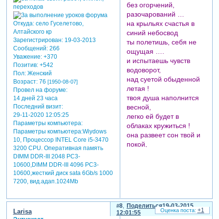
без огорчений,
разочарований …
на крыльях счастья в
Откуда:
село Гуселетово,
Алтайского кр
синий небосвод
Зарегистрирован
: 19-03-2013
ты полетишь, себя не
Сообщений:
266
ощущая ….
Уважение:
+370
и испытаешь чувств
Позитив:
+542
водоворот,
Пол:
Женский
над суетой обыденной
Возраст:
76
[1950-08-07]
летая !
Провел на форуме:
твоя душа наполнится
14 дней 23 часа
Последний визит:
весной,
29-11-2020 12:05:25
легко ей будет в
Параметры компьютера:
облаках кружиться !
Параметры компьютера:Wiydows
она развеет сон твой и
10, Процессор INTEL Core i5-3470
покой,
3200 CРU. Оперативная память
и навсегда в нирване
DIMM DDR-III 2048 РC3-
поселится !
10600,DIMM DDR-III 4096 РC3-
ты будешь
10600,жесткий диск sata 6Gb/s 1000
наслаждаться красотой
7200, вид.адап.1024Mb
всех красок жизни, всех
очарований.
8
Поделиться
19-03-2015
я подарю тебе, пусть
+1
Larisa
12:01:55
будет он с тобой