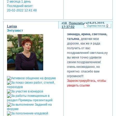
2 месяца 1 день
Последний визит:
20-02-2022 12:41:48
18
Поделиться
19-03-2015
0
Larisa
17:37:02
Энтузиаст
зинаида, ирина, светлана,
татьяна
, девочки мои
дорогие, как же я рада
получить от вас
поздравления! светлана,ну
вы меня точно удивили
своим поздравлением!
очень неожиданно, но
приятно. спасибо вам
огромное!!!
Зарегистрируйтесь, чтобы
увидеть ссылки