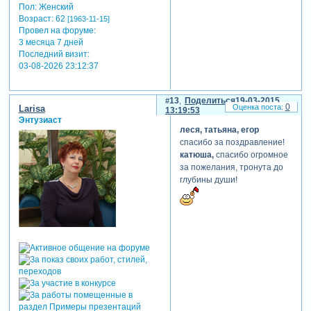
Пол:
Женский
Возраст:
62
[1963-11-15]
Провел на форуме:
3 месяца 7 дней
Последний визит:
03-08-2026 23:12:37
13
Поделиться
19-03-2015
0
Larisa
13:19:53
Энтузиаст
леся, татьяна, егор
спасибо за поздравление!
катюша,
спасибо огромное
за пожелания, тронута до
глубины души!