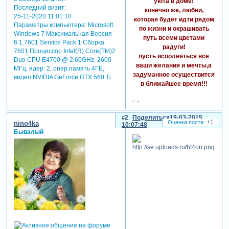
уюта в доме!
Последний визит:
конечно же, любви,
25-11-2020 11:01:10
которая будет идти рядом
Параметры компьютера:
Microsoft
по жизни и окрашивать
Windows 7 Максимальная Версия
путь всеми цветами
6.1.7601 Service Pack 1 Сборка
радуги!
7601 Процессор Intel(R) Core(TM)2
пусть исполняться все
Duo CPU E4700 @ 2.60GHz, 2600
ваши желания и мечты,а
МГц, ядер: 2, опер.память 4ГБ,
задуманное осуществится
видео NVIDIA GeForce GTX 560 Ti
в ближайшее время!!!
2
Поделиться
19-03-2015
+1
nino4ka
10:07:48
Бывалый