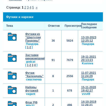
Страница:
1
2
3
4
5
»
Футажи и нарезки
Последнее
Тема
Ответов
Просмотров
сообщение
Футажи из
"Шкатулки
13-10-2023
Пандоры"
36
5824
12:25:12
Пандора
Пандора
[
1
2
]
Заставки
19-11-2021
кинокомпаний
91
7679
20:13:23
godcat
Kustova
[
1
2
3
4
]
Футаж
11-07-2021
"Календарь"
8
2556
11:24:29
смаглючка
Пандора
Наборы
15-11-2020
футажей
1
678
19:42:27
vagant
vvs49
14-10-2019
Флаг РФ
2
496
11:26:21
Mila31