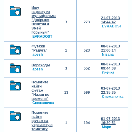
Ищу
нарезку из
мультфильма
21-07-2013
"Добрыня
3
273
14:44:42
Никитич и
EVRADOST
Змей
Горыныч"
EVRADOST
Футажи
08-07-2013
"Радуга"
1
523
21:00:14
apesh
Nisana
08-07-2013
Переходы
3
552
09:44:08
apesh
Лиечка
Помогите
найти
03-07-2013
футаж
13
599
22:35:35
"Назад во
Снежаночка
времени"
Снежаночка
Помогите
найти
01-07-2013
футаж на
1
194
16:30:51
украинскую
Мари
тематику