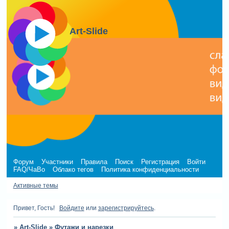
Art-Slide
Форум
Участники
Правила
Поиск
Регистрация
Войти
FAQ/ЧаВо
Облако тегов
Политика конфиденциальности
Активные темы
Привет, Гость!
Войдите
или
зарегистрируйтесь
.
»
Art-Slide
»
Футажи и нарезки