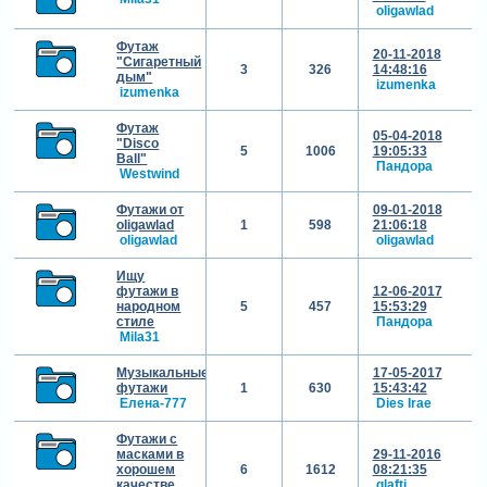
oligawlad
Футаж
20-11-2018
"Сигаретный
3
326
14:48:16
дым"
izumenka
izumenka
Футаж
05-04-2018
"Disco
5
1006
19:05:33
Ball"
Пандора
Westwind
Футажи от
09-01-2018
oligawlad
1
598
21:06:18
oligawlad
oligawlad
Ищу
футажи в
12-06-2017
народном
5
457
15:53:29
стиле
Пандора
Mila31
Музыкальные
17-05-2017
футажи
1
630
15:43:42
Елена-777
Dies Irae
Футажи с
масками в
29-11-2016
хорошем
6
1612
08:21:35
качестве
glafti