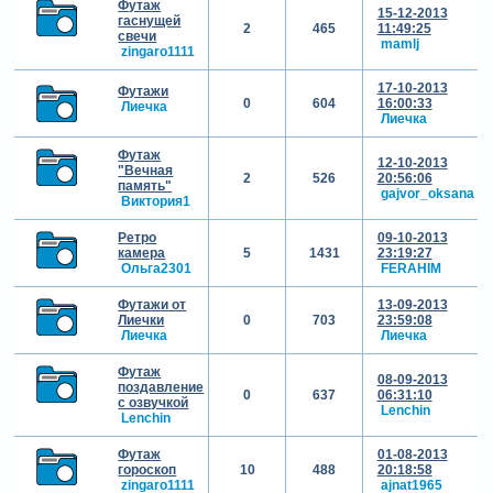
Футаж
15-12-2013
гаснущей
2
465
11:49:25
свечи
mamlj
zingaro1111
17-10-2013
Футажи
0
604
16:00:33
Лиечка
Лиечка
Футаж
12-10-2013
"Вечная
2
526
20:56:06
память"
gajvor_oksana
Виктория1
Ретро
09-10-2013
камера
5
1431
23:19:27
Ольга2301
FERAHIM
Футажи от
13-09-2013
Лиечки
0
703
23:59:08
Лиечка
Лиечка
Футаж
08-09-2013
поздавление
0
637
06:31:10
с озвучкой
Lenchin
Lenchin
Футаж
01-08-2013
гороскоп
10
488
20:18:58
zingaro1111
ajnat1965