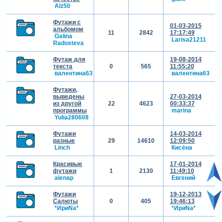
Alz50
Футажи с
01-03-2015
альбомом
11
2842
17:17:49
Galina
Larisa21211
Radosteva
Футаж для
19-08-2014
текста
0
565
11:55:20
валентина63
валентина63
Футажи,
выведены
27-03-2014
из другой
22
4623
00:33:37
программы
marina
Yulia280608
Футажи
14-03-2014
разные
29
14610
12:09:50
Linch
Кисёна
Красивые
17-01-2014
футажи
1
2130
11:49:10
alenap
Евгений
Футажи
19-12-2013
Салюты
0
405
19:46:13
*ИриNа*
*ИриNа*