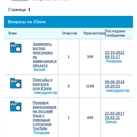
Страница:
1
Вопросы по iClone
Последнее
Тема
Ответов
Просмотров
сообщение
Закрепить
взгляд
персонажа
22-10-2022
на
1
309
09:33:17
движущемся
Пандора
объекте
limon6
Просьбы о
08-08-2018
контенте
0
1199
10:20:51
для iClone
тимурдоктор
тимурдоктор
Перевод
видеоуроков
на русский
22-02-2017
язык с
1
499
18:02:11
помощью
Dimas
субтитров
YouTube
Пандора