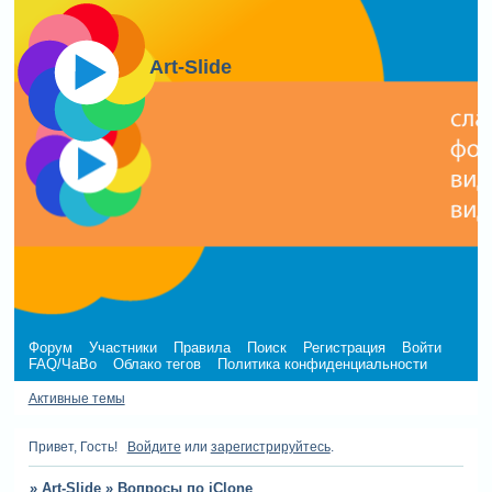
Art-Slide
Форум
Участники
Правила
Поиск
Регистрация
Войти
FAQ/ЧаВо
Облако тегов
Политика конфиденциальности
Активные темы
Привет, Гость!
Войдите
или
зарегистрируйтесь
.
»
Art-Slide
»
Вопросы по iClone