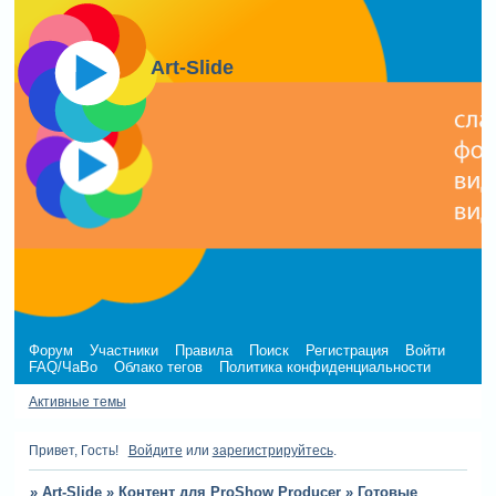
Art-Slide
Форум
Участники
Правила
Поиск
Регистрация
Войти
FAQ/ЧаВо
Облако тегов
Политика конфиденциальности
Активные темы
Привет, Гость!
Войдите
или
зарегистрируйтесь
.
»
Art-Slide
»
Контент для ProShow Producer
»
Готовые