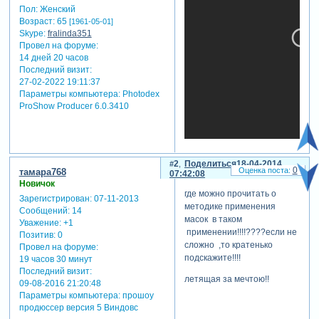
Пол:
Женский
Возраст:
65
[1961-05-01]
Skype:
fralinda351
Провел на форуме:
14 дней 20 часов
Последний визит:
27-02-2022 19:11:37
Параметры компьютера:
Photodex
ProShow Producer 6.0.3410
Зарегистрируйтесь, чтобы
2
Поделиться
18-04-2014
увидеть ссылки
0
тамара768
07:42:08
Новичок
теги: переходы
где можно прочитать о
Зарегистрирован
: 07-11-2013
методике применения
Сообщений:
14
масок в таком
Уважение:
+1
применении!!!!????если не
Позитив:
0
сложно ,то кратенько
Провел на форуме:
подскажите!!!!
19 часов 30 минут
Последний визит:
летящая за мечтою!!
09-08-2016 21:20:48
Параметры компьютера:
прошоу
продюссер версия 5 Виндовс