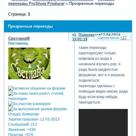
переходы ProShow Producer
»
Прозрачные переходы
Страница:
1
Прозрачные переходы
1
Поделиться
17-04-2014
+27
СветланаФ
15:01:19
Постоялец
такие переходы
заинтересуют только
новичков.но когда я
начинала изучать psp я
рада была щедростью
форумчан. вот и я решила
поделиться.
переходы сделаны с
помощью видео-маски. рада
буду если кому нибудь
пригодиться.
Откуда:
Кемерово
Зарегистрирован
: 12-01-2013
Сообщений:
212
Уважение:
+439
Позитив:
+579