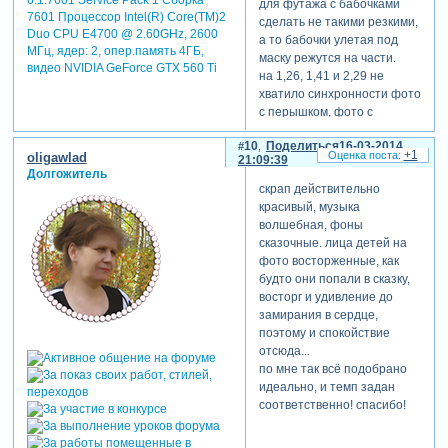
для футажа с бабочками
7601 Процессор Intel(R) Core(TM)2
сделать не такими резкими,
Duo CPU E4700 @ 2.60GHz, 2600
а то бабочки улетая под
МГц, ядер: 2, опер.память 4ГБ,
маску режутся на части.
видео NVIDIA GeForce GTX 560 Ti
на 1,26, 1,41 и 2,29 не
хватило синхронности фото
с перышком, фото с
дракончиком и фото со
10
Поделиться
16-03-2014
скалой.
+1
oligawlad
21:09:39
на 2,00 и 2,16 дракончикам
Долгожитель
придать бы чуть
скрап действительно
прозрачности, а то на мой
красивый, музыка
взгляд, они чуть
волшебная, фоны
выбиваются из общего
сказочные. лица детей на
стиля. а у дракоши на 2.00
фото восторженные, как
уж очень сильно темная
будто они попали в сказку,
тень.
восторг и удивление до
еще раз,большое спасибо
замирания в сердце,
за показ работы!
поэтому и спокойствие
отсюда...
по мне так всё подобрано
идеально, и темп задан
соответственно! спасибо!