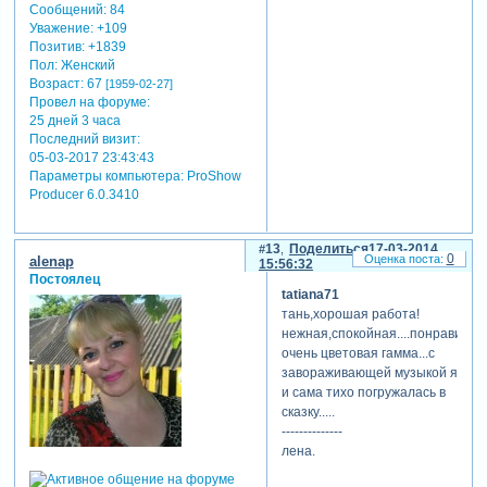
Сообщений:
84
Уважение:
+109
Позитив:
+1839
Пол:
Женский
Возраст:
67
[1959-02-27]
Провел на форуме:
25 дней 3 часа
Последний визит:
05-03-2017 23:43:43
Параметры компьютера:
ProShow
Producer 6.0.3410
13
Поделиться
17-03-2014
0
alenap
15:56:32
Постоялец
tatiana71
тань,хорошая работа!
нежная,спокойная....понравилас
очень цветовая гамма...с
завораживающей музыкой я
и сама тихо погружалась в
сказку.....
--------------
лена.