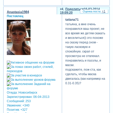
4
Поделиться
16-03-2014
+1
Anastasia1984
19:09:20
Постоялец
tatiana71
татьяна, а мне очень
понравился ваш проект, не
все время же детям скакать
и веселиться)) это похоже
на сказку перед сном -
такую ласковую и
спокойную. скрап от
просмотра не отвлекал.
понравились и паззлы, и
маски.
подскажите, пож-ста, как
сделать, чтобы маска
двигалась (как например на
0.31-0.35)?
Откуда:
Новосибирск
Зарегистрирован
: 06-04-2013
Сообщений:
253
Уважение:
+340
Позитив:
+327