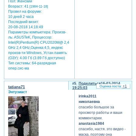
Пол:
Женский
Возраст:
41
[1984-11-18]
Провел на форуме:
10 дней 2 часа
Последний визит:
20-08-2018 14:18:49
Параметры компьютера:
Произв-
ль: ASUSTeK, Процессор:
Intel(R)Pentium(R) CPU2020M@ 2,4
GHz 2,4 GHz,Оценка:4,5, индекс
произв-ти Windows, Устан.память
(ОЗУ): 4.00 Гб (3.89 Гб доступно)
Тип системы: 64-разрядная
опер.сис-ма
5
Поделиться
16-03-2014
+1
tatiana71
19:25:03
Энтузиаст
irinka2011
николаевна
спасибо большое за
просмотр работы и ваши
комментарии.
anastasia1984
спасибо, настя. это видео -
маска, поэтому она