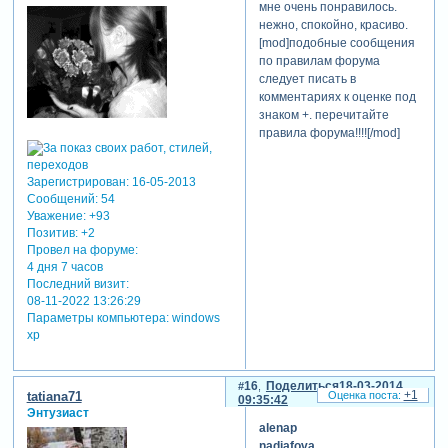
мне очень понравилось.
нежно, спокойно, красиво.
[mod]подобные сообщения
по правилам форума
следует писать в
комментариях к оценке под
знаком +. перечитайте
правила форума!!!![/mod]
Зарегистрирован
: 16-05-2013
Сообщений:
54
Уважение:
+93
Позитив:
+2
Провел на форуме:
4 дня 7 часов
Последний визит:
08-11-2022 13:26:29
Параметры компьютера:
windows
xp
16
Поделиться
18-03-2014
+1
tatiana71
09:35:42
Энтузиаст
alenap
nadjafova