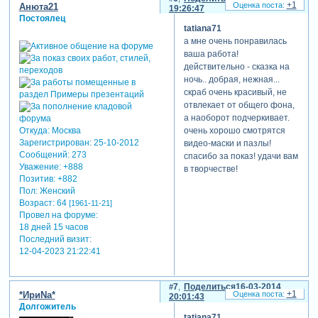
+1
Анюта21
19:26:47
Постоялец
tatiana71
а мне очень понравилась
ваша работа!
действительно - сказка на
ночь.. добрая, нежная...
скраб очень красивый, не
отвлекает от общего фона,
а наоборот подчеркивает.
Откуда:
Москва
очень хорошо смотрятся
Зарегистрирован
: 25-10-2012
видео-маски и пазлы!
Сообщений:
273
спасибо за показ! удачи вам
Уважение:
+888
в творчестве!
Позитив:
+882
Пол:
Женский
Возраст:
64
[1961-11-21]
Провел на форуме:
18 дней 15 часов
Последний визит:
12-04-2023 21:22:41
7
Поделиться
16-03-2014
+1
*ИриNа*
20:01:43
Долгожитель
tatiana71