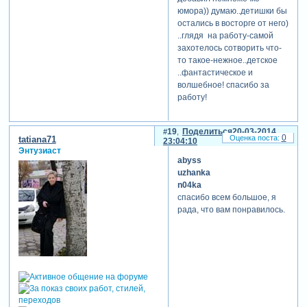
юмора)) думаю..детишки бы
остались в восторге от него)
..глядя на работу-самой
захотелось сотворить что-
то такое-нежное..детское
..фантастическое и
волшебное! спасибо за
работу!
19
Поделиться
20-03-2014
0
tatiana71
23:04:10
Энтузиаст
abyss
uzhanka
n04ka
спасибо всем большое, я
рада, что вам понравилось.