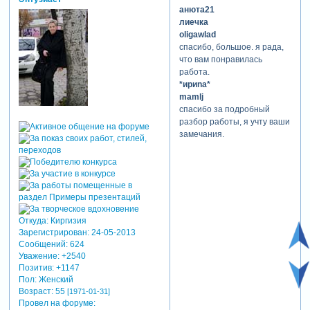
анюта21
лиечка
oligawlad
спасибо, большое. я рада,
что вам понравилась
работа.
*ириnа*
mamlj
спасибо за подробный
разбор работы, я учту ваши
замечания.
Откуда:
Киргизия
Зарегистрирован
: 24-05-2013
Сообщений:
624
Уважение:
+2540
Позитив:
+1147
Пол:
Женский
Возраст:
55
[1971-01-31]
Провел на форуме: