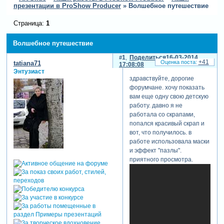
презентации в ProShow Producer
»
Волшебное путешествие
Страница:
1
Волшебное путешествие
1
Поделиться
16-03-2014
+41
tatiana71
17:08:08
Энтузиаст
здравствуйте, дорогие
форумчане. хочу показать
вам еще одну свою детскую
работу. давно я не
работала со скрапами,
попался красивый скрап и
вот, что получилось. в
работе использовала маски
и эффект "пазлы".
приятного просмотра.