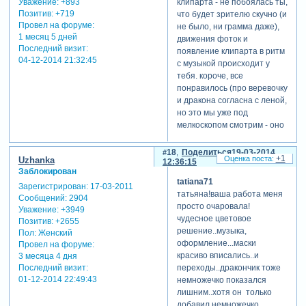
Уважение:
+893
клипарта - не побоялась ты,
Позитив:
+719
что будет зрителю скучно (и
Провел на форуме:
не было, ни грамма даже),
1 месяц 5 дней
движения фоток и
Последний визит:
появление клипарта в ритм
04-12-2014 21:32:45
с музыкой происходит у
тебя. короче, все
понравилось (про веревочку
и дракона согласна с леной,
но это мы уже под
мелкоскопом смотрим - оно
в глаза ведь не бросается,
так, бурчим себе под нос
18
Поделиться
19-03-2014
+1
Uzhanka
чутка, но охи-ахи
12:36:15
Заблокирован
перевешивают, конечно, так
tatiana71
Зарегистрирован
: 17-03-2011
что все здорово,
татьяна!ваша работа меня
Сообщений:
2904
молодчинка!) [взломанный
просто очаровала!
Уважение:
+3949
сайт]
чудесное цветовое
Позитив:
+2655
решение..музыка,
Пол:
Женский
оформление...маски
Провел на форуме:
красиво вписались..и
3 месяца 4 дня
переходы..дракончик тоже
Последний визит:
01-12-2014 22:49:43
немножечко показался
лишним..хотя он только
добавил немножечко