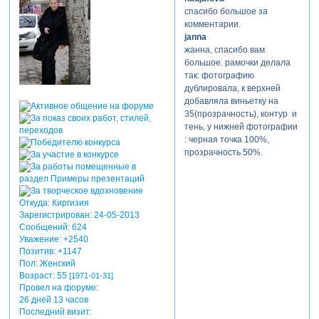
спасибо большое за
комментарии.
janna
жанна, спасибо вам
большое. рамочки делала
так: фотографию
дублировала, к верхней
добавляла виньетку на
35(прозрачность), контур и
тень, у нижней фотографии
: черная точка 100%,
прозрачность 50%.
Откуда:
Киргизия
Зарегистрирован
: 24-05-2013
Сообщений:
624
Уважение:
+2540
Позитив:
+1147
Пол:
Женский
Возраст:
55
[1971-01-31]
Провел на форуме:
26 дней 13 часов
Последний визит: