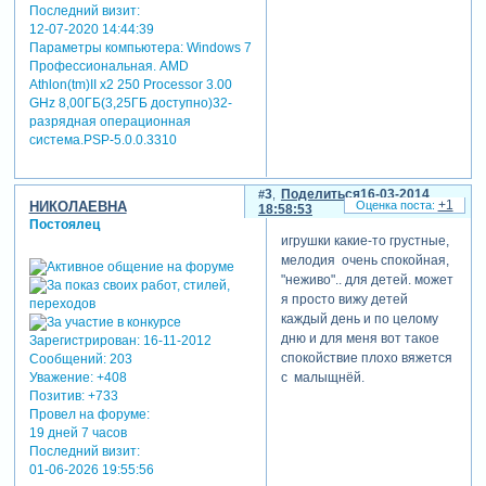
Последний визит:
12-07-2020 14:44:39
Параметры компьютера:
Windows 7
Профессиональная. AMD
Athlon(tm)II x2 250 Processor 3.00
GHz 8,00ГБ(3,25ГБ доступно)32-
разрядная операционная
система.PSP-5.0.0.3310
3
Поделиться
16-03-2014
+1
НИКОЛАЕВНА
18:58:53
Постоялец
игрушки какие-то грустные,
мелодия очень спокойная,
"неживо".. для детей. может
я просто вижу детей
каждый день и по целому
дню и для меня вот такое
Зарегистрирован
: 16-11-2012
спокойствие плохо вяжется
Сообщений:
203
с малыщнёй.
Уважение:
+408
Позитив:
+733
Провел на форуме:
19 дней 7 часов
Последний визит:
01-06-2026 19:55:56