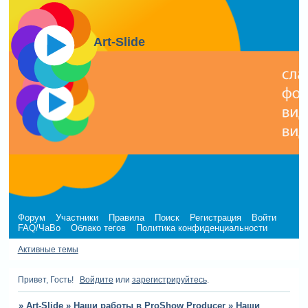
Art-Slide
Форум
Участники
Правила
Поиск
Регистрация
Войти
FAQ/ЧаВо
Облако тегов
Политика конфиденциальности
Активные темы
Привет, Гость!
Войдите
или
зарегистрируйтесь
.
»
Art-Slide
»
Наши работы в ProShow Producer
»
Наши