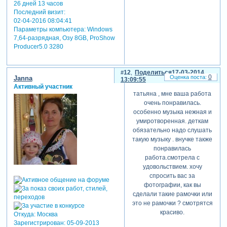
26 дней 13 часов
Последний визит:
02-04-2016 08:04:41
Параметры компьютера:
Windows
7,64-разрядная, Озу 8GB, ProShow
Producer5.0 3280
12
Поделиться
17-03-2014
0
Janna
13:09:55
Активный участник
татьяна , мне ваша работа
очень понравилась.
особенно музыка нежная и
умиротворенная. деткам
обязательно надо слушать
такую музыку . внучке также
понравилась
работа.смотрела с
удовольствием. хочу
спросить вас за
фотографии, как вы
сделали такие рамочки или
это не рамочки ? смотрятся
красиво.
Откуда:
Москва
Зарегистрирован
: 05-09-2013