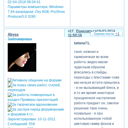
02-04-2016 08:04:41
Параметры компьютера:
Windows
7,64-разрядная, Озу 8GB, ProShow
Producer5.0 3280
17
Поделиться
19-03-2014
+1
Abyss
11:50:16
Заблокирован
tatiana71,
таня, нежная и
гармоничная во всем
работа: видео-маски
чудесным образом
вписались в слайды,
переходы с блестками тоже
как нельзя кстати пришлись
- и не вызывающий блеск, и
в то же время некоторое
праздничное настроение
работе придает он, смелое
решение твое очень
похвально - я про
использованную тобой
Зарегистрирован
: 10-11-2011
цветовую гамму фонов и
Сообщений:
559