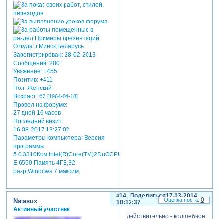
Откуда:
г.Минск,Беларусь
Зарегистрирован
: 28-02-2013
Сообщений:
280
Уважение:
+455
Позитив:
+411
Пол:
Женский
Возраст:
62
[1964-04-18]
Провел на форуме:
27 дней 16 часов
Последний визит:
16-08-2017 13:27:02
Параметры компьютера:
Версия
программы
5.0.3310Ком.Intel(R)Core(TM)2DuOCPU
E 6550 Память 4ГБ,32
разр,Windows 7 максим.
14
Поделиться
17-03-2014
0
Natasux
18:12:37
Активный участник
действительно - волшебное