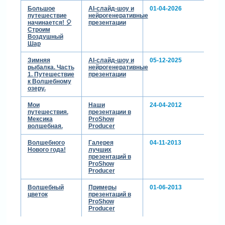
Большое
AI-слайд-шоу и
01-04-2026
путешествие
нейрогенеративные
начинается! 🎈
презентации
Строим
Воздушный
Шар
Зимняя
AI-слайд-шоу и
05-12-2025
рыбалка. Часть
нейрогенеративные
1. Путешествие
презентации
к Волшебному
озеру.
Мои
Наши
24-04-2012
путешествия.
презентации в
Мексика
ProShow
волшебная.
Producer
Волшебного
Галерея
04-11-2013
Нового года!
лучших
презентаций в
ProShow
Producer
Волшебный
Примеры
01-06-2013
цветок
презентаций в
ProShow
Producer