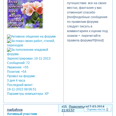
путешествие. все на своих
местах, фантазия у вас
отменная! спасибо
[mod]подобные сообщения
по правилам форума
следует писать в
комментариях к оценке под
знаком +. перечитайте
правила форума!!!![/mod]
Зарегистрирован
: 10-11-2013
Сообщений:
72
Уважение:
+55
Позитив:
+54
Провел на форуме:
3 дня 4 часа
Последний визит:
19-11-2022 08:06:51
Параметры компьютера:
XP
15
Поделиться
17-03-2014
0
nadjafova
21:03:57
Активный участник