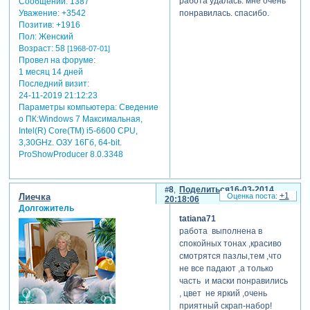
работа удалась. мне очень
Сообщений:
1387
понравилась. спасибо.
Уважение:
+3542
Позитив:
+1916
Пол:
Женский
Возраст:
58
[1968-07-01]
Провел на форуме:
1 месяц 14 дней
Последний визит:
24-11-2019 21:12:23
Параметры компьютера:
Сведение
о ПК:Windows 7 Максимальная,
Intel(R) Core(TM) i5-6600 CPU,
3,30GHz. ОЗУ 16Гб, 64-bit.
ProShowProducer 8.0.3348
8
Поделиться
16-03-2014
+1
Лиечка
20:18:06
Долгожитель
tatiana71
работа выполнена в
спокойных тонах ,красиво
смотрятся пазлы,тем ,что
не все падают ,а только
часть и маски понравились
, цвет не яркий ,очень
приятный скрап-набор!