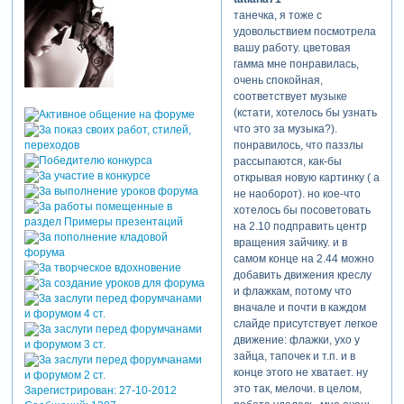
танечка, я тоже с
удовольствием посмотрела
вашу работу. цветовая
гамма мне понравилась,
очень спокойная,
соответствует музыке
(кстати, хотелось бы узнать
что это за музыка?).
понравилось, что паззлы
рассыпаются, как-бы
открывая новую картинку ( а
не наоборот). но кое-что
хотелось бы посоветовать
на 2.10 подправить центр
вращения зайчику. и в
самом конце на 2.44 можно
добавить движения креслу
и флажкам, потому что
вначале и почти в каждом
слайде присутствует легкое
движение: флажки, ухо у
зайца, тапочек и т.п. и в
конце этого не хватает. ну
это так, мелочи. в целом,
Зарегистрирован
: 27-10-2012