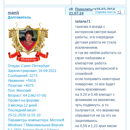
9
Поделиться
16-03-2014
+1
mamlj
21:07:24
Долгожитель
tatiana71
танечка.я всегда с
интересом смотрю ваши
работы. эта очередная
детская работа не стала
исключением.
я так же люблю работать со
скрап наборами и
клипартом. работа
Откуда:
Санкт-Петербург
получилась интересной и
Зарегистрирован
: 16-09-2011
спокойной.
Сообщений:
3273
если поправить некоторые
Уважение:
+5916
помарочки, то все будет
Позитив:
+4075
очень красивенько.
Пол:
Женский
на 0.20 и 0.48 клипарт с
Возраст:
64
[1962-07-05]
флажками на веревочке,
Провел на форуме:
чуть подвинуть. а то
3 месяца 12 дней
Последний визит:
получается, что веревочка
25-11-2020 11:01:10
обрывается ни за что не
Параметры компьютера:
Microsoft
зацепившись.
Windows 7 Максимальная Версия
на 0,59 и 1,22 края маски
6.1.7601 Service Pack 1 Сборка