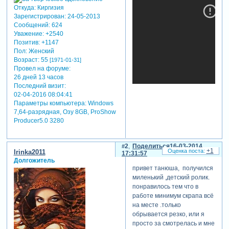
Откуда:
Киргизия
Зарегистрирован
: 24-05-2013
Сообщений:
624
Уважение:
+2540
Позитив:
+1147
Пол:
Женский
Возраст:
55
[1971-01-31]
Провел на форуме:
26 дней 13 часов
Последний визит:
02-04-2016 08:04:41
Параметры компьютера:
Windows
7,64-разрядная, Озу 8GB, ProShow
Producer5.0 3280
2
Поделиться
16-03-2014
+1
Irinka2011
17:31:57
Долгожитель
привет танюша, получился
миленький ,детский ролик.
понравилось тем что в
работе минимум скрапа всё
на месте .только
обрывается резко, или я
просто за смотрелась и мне