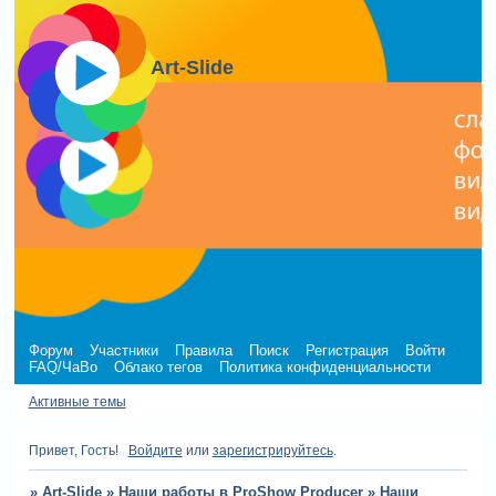
Art-Slide
Форум
Участники
Правила
Поиск
Регистрация
Войти
FAQ/ЧаВо
Облако тегов
Политика конфиденциальности
Активные темы
Привет, Гость!
Войдите
или
зарегистрируйтесь
.
»
Art-Slide
»
Наши работы в ProShow Producer
»
Наши