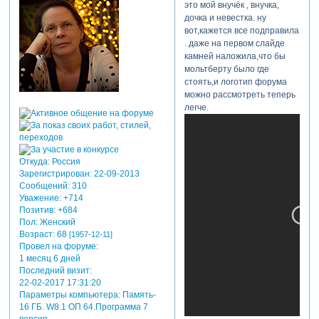
это мой внучёк , внучка,
дочка и невестка. ну
вот,кажется все подправила
. даже на первом слайде
камней наложила,что бы
мольтберту было где
стоять,и логотип форума
можно рассмотреть теперь
легче.
Откуда:
Россия
Зарегистрирован
: 22-09-2013
Сообщений:
310
Уважение:
+714
Позитив:
+684
Пол:
Женский
Возраст:
68
[1957-12-11]
Провел на форуме:
1 месяц 6 дней
Последний визит:
22-02-2017 17:31:20
Параметры компьютера:
Память-
16 ГБ. W8.1 ОП 64.Программа 7
версия