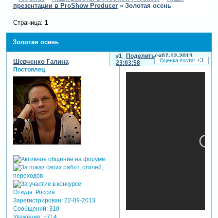
презентации в ProShow Producer
»
Золотая осень
Страница:
1
Золотая осень
1
Поделиться
07-12-2013
+3
Шевченко Галина
23:03:58
Постоялец
Откуда:
Россия
Зарегистрирован
: 22-09-2013
Сообщений:
310
Уважение:
+714