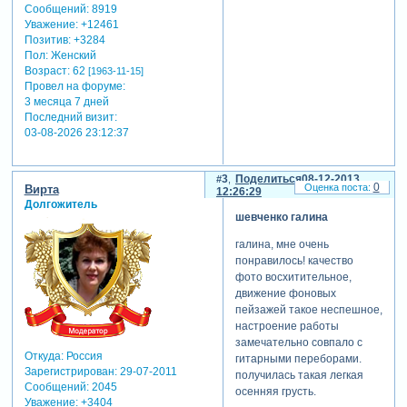
Сообщений:
8919
изнутри! музыка игоря
Уважение:
+12461
крутого.
Позитив:
+3284
логотип форума есть на
Пол:
Женский
Возраст:
62
5.57
но написан с ошибкой:
[1963-11-15]
Провел на форуме:
3 месяца 7 дней
Зарегистрируйтесь, чтобы
Последний визит:
увидеть ссылки
03-08-2026 23:12:37
теги: осень
отредактировано шевченко
3
Поделиться
08-12-2013
0
Вирта
12:26:29
галина (07-12-2013
Долгожитель
23:44:18)
шевченко галина
галина, мне очень
понравилось! качество
фото восхитительное,
движение фоновых
пейзажей такое неспешное,
настроение работы
замечательно совпало с
Откуда:
Россия
гитарными переборами.
Зарегистрирован
: 29-07-2011
получилась такая легкая
Сообщений:
2045
осенняя грусть.
Уважение:
+3404