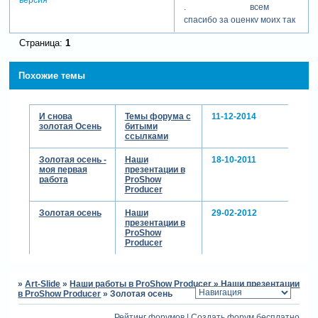
. всем
спасибо за оценку моих так
сказать трудов. это пока
Страница:
1
единственный ролик,
который мне и самой
нравится изо всех какие я
Похожие темы
сделала, ничего бы не
хотела больше добавить.
вроде все что нужно в нем
И снова
Темы форума с
11-12-2014
уже есть.
золотая Осень
битыми
ссылками
отредактировано шевченко
галина (12-12-2013
Золотая осень -
Наши
18-10-2011
01:46:50)
моя первая
презентации в
работа
ProShow
Producer
Золотая осень
Наши
29-02-2012
презентации в
ProShow
Producer
»
Art-Slide
»
Наши работы в ProShow Producer
»
Наши презентации
в ProShow Producer
»
Золотая осень
Рейтинг форумов
|
Создать форум бесплатно