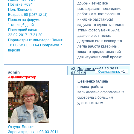
добрый вечер!все
Позитив:
+684
выкладывают новогодние
Пол:
Женский
работы,а я вот с осенью
Возраст:
68
[1957-12-11]
никак не расстанусь!
Провел на форуме:
задумка то сделать ролик с
1 месяц 6 дней
Последний визит:
этими фото у меня была
22-02-2017 17:31:20
давно.но вот только
Параметры компьютера:
Память-
доделала его.в основу его
16 ГБ. W8.1 ОП 64.Программа 7
легла работа катерины,
версия
когда то предоставивший
для изучения свой проект
краски лета.ну вот я и
решила его изучить!а тут
2
Поделиться
08-12-2013
+1
admin
03:01:19
как раз моя женская
Администратор
половина семьи ездили в
шевченко галина
лес и наснимали много
галина..работа
фото. переделала на свой
великолепно оформлена! я
лад,а заодно и в программе
смотрела с большим
еще многому
удовольствием.
научилась.спасибо
катерине за
предоставленный проект!с
готовыми проектами легче
Откуда:
Бельгия.
осваивать программу,можно
Зарегистрирован
: 08-03-2011
посмотреть что там