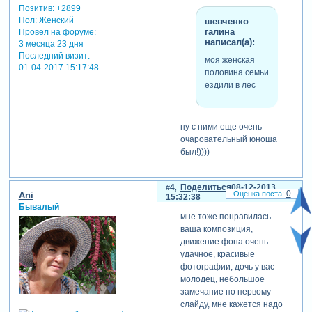
Позитив:
+2899
Пол:
Женский
шевченко
галина
Провел на форуме:
написал(а):
3 месяца 23 дня
Последний визит:
моя женская
01-04-2017 15:17:48
половина семьи
ездили в лес
ну с ними еще очень
очаровательный юноша
был!))))
4
Поделиться
08-12-2013
0
Ani
15:32:38
Бывалый
мне тоже понравилась
ваша композиция,
движение фона очень
удачное, красивые
фотографии, дочь у вас
молодец, небольшое
замечание по первому
слайду, мне кажется надо