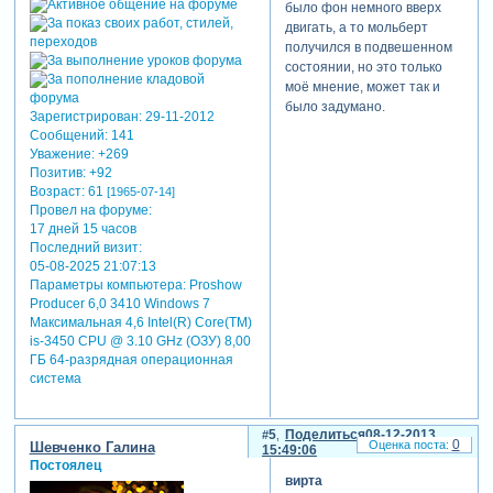
было фон немного вверх
двигать, а то мольберт
получился в подвешенном
состоянии, но это только
моё мнение, может так и
было задумано.
Зарегистрирован
: 29-11-2012
Сообщений:
141
Уважение:
+269
Позитив:
+92
Возраст:
61
[1965-07-14]
Провел на форуме:
17 дней 15 часов
Последний визит:
05-08-2025 21:07:13
Параметры компьютера:
Proshow
Producer 6,0 3410 Windows 7
Максимальная 4,6 Intel(R) Core(TM)
is-3450 CPU @ 3.10 GHz (ОЗУ) 8,00
ГБ 64-разрядная операционная
система
5
Поделиться
08-12-2013
0
Шевченко Галина
15:49:06
Постоялец
вирта